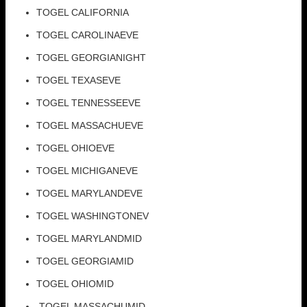
TOGEL CALIFORNIA
TOGEL CAROLINAEVE
TOGEL GEORGIANIGHT
TOGEL TEXASEVE
TOGEL TENNESSEEVE
TOGEL MASSACHUEVE
TOGEL OHIOEVE
TOGEL MICHIGANEVE
TOGEL MARYLANDEVE
TOGEL WASHINGTONEV
TOGEL MARYLANDMID
TOGEL GEORGIAMID
TOGEL OHIOMID
TOGEL MASSACHUMID