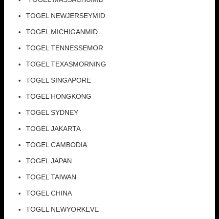
TOGEL NEWJERSEYMID
TOGEL MICHIGANMID
TOGEL TENNESSEMOR
TOGEL TEXASMORNING
TOGEL SINGAPORE
TOGEL HONGKONG
TOGEL SYDNEY
TOGEL JAKARTA
TOGEL CAMBODIA
TOGEL JAPAN
TOGEL TAIWAN
TOGEL CHINA
TOGEL NEWYORKEVE