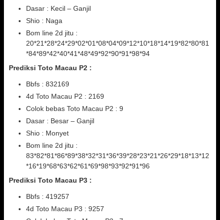
Dasar : Kecil – Ganjil
Shio : Naga
Bom line 2d jitu :
20*21*28*24*29*02*01*08*04*09*12*10*18*14*19*82*80*81
*84*89*42*40*41*48*49*92*90*91*98*94
Prediksi Toto Macau P2 :
Bbfs : 832169
4d Toto Macau P2 : 2169
Colok bebas Toto Macau P2 : 9
Dasar : Besar – Ganjil
Shio : Monyet
Bom line 2d jitu :
83*82*81*86*89*38*32*31*36*39*28*23*21*26*29*18*13*12
*16*19*68*63*62*61*69*98*93*92*91*96
Prediksi Toto Macau P3 :
Bbfs : 419257
4d Toto Macau P3 : 9257