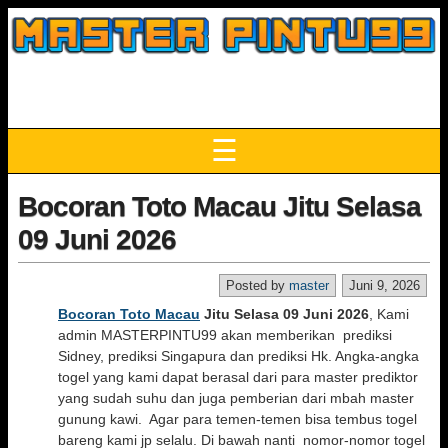
☰
Bocoran Toto Macau Jitu Selasa
09 Juni 2026
Posted by
master
Juni 9, 2026
Bocoran Toto Macau
Jitu Selasa 09 Juni 2026
, Kami
admin MASTERPINTU99 akan memberikan prediksi
Sidney, prediksi Singapura dan prediksi Hk. Angka-angka
togel yang kami dapat berasal dari para master prediktor
yang sudah suhu dan juga pemberian dari mbah master
gunung kawi. Agar para temen-temen bisa tembus togel
bareng kami jp selalu. Di bawah nanti nomor-nomor togel