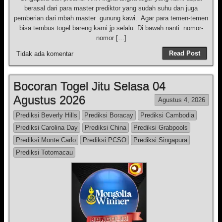
berasal dari para master prediktor yang sudah suhu dan juga
pemberian dari mbah master gunung kawi. Agar para temen-temen
bisa tembus togel bareng kami jp selalu. Di bawah nanti nomor-
nomor […]
Read Post
Tidak ada komentar
Bocoran Togel Jitu Selasa 04
Agustus 2026
Agustus 4, 2026
Prediksi Beverly Hills
Prediksi Boracay
Prediksi Cambodia
Prediksi Carolina Day
Prediksi China
Prediksi Grabpools
Prediksi Monte Carlo
Prediksi PCSO
Prediksi Singapura
Prediksi Totomacau