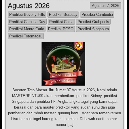
Agustus 2026
Agustus 7, 2026
Prediksi Beverly Hills
Prediksi Boracay
Prediksi Cambodia
Prediksi Carolina Day
Prediksi China
Prediksi Grabpools
Prediksi Monte Carlo
Prediksi PCSO
Prediksi Singapura
Prediksi Totomacau
Bocoran Toto Macau Jitu Jumat 07 Agustus 2026, Kami admin
MASTERPINTU99 akan memberikan prediksi Sidney, prediksi
Singapura dan prediksi Hk. Angka-angka togel yang kami dapat
berasal dari para master prediktor yang sudah suhu dan juga
pemberian dari mbah master gunung kawi. Agar para temen-temen
bisa tembus togel bareng kami jp selalu. Di bawah nanti nomor-
nomor […]