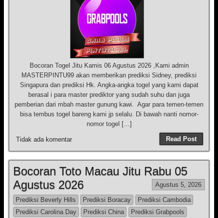
Bocoran Togel Jitu Kamis 06 Agustus 2026 ,Kami admin
MASTERPINTU99 akan memberikan prediksi Sidney, prediksi
Singapura dan prediksi Hk. Angka-angka togel yang kami dapat
berasal i para master prediktor yang sudah suhu dan juga
pemberian dari mbah master gunung kawi. Agar para temen-temen
bisa tembus togel bareng kami jp selalu. Di bawah nanti nomor-
nomor togel […]
Read Post
Tidak ada komentar
Bocoran Toto Macau Jitu Rabu 05
Agustus 2026
Agustus 5, 2026
Prediksi Beverly Hills
Prediksi Boracay
Prediksi Cambodia
Prediksi Carolina Day
Prediksi China
Prediksi Grabpools