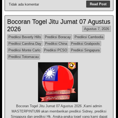
Read Post
Tidak ada komentar
Bocoran Togel Jitu Jumat 07 Agustus
2026
Agustus 7, 2026
Prediksi Beverly Hills
Prediksi Boracay
Prediksi Cambodia
Prediksi Carolina Day
Prediksi China
Prediksi Grabpools
Prediksi Monte Carlo
Prediksi PCSO
Prediksi Singapura
Prediksi Totomacau
Bocoran Togel Jitu Jumat 07 Agustus 2026 ,Kami admin
MASTERPINTU99 akan memberikan prediksi Sidney, prediksi
Singapura dan prediksi Hk. Angka-angka togel yang kami dapat