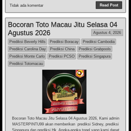
Read Post
Tidak ada komentar
Bocoran Toto Macau Jitu Selasa 04
Agustus 2026
Agustus 4, 2026
Prediksi Beverly Hills
Prediksi Boracay
Prediksi Cambodia
Prediksi Carolina Day
Prediksi China
Prediksi Grabpools
Prediksi Monte Carlo
Prediksi PCSO
Prediksi Singapura
Prediksi Totomacau
Bocoran Toto Macau Jitu Selasa 04 Agustus 2026, Kami admin
MASTERPINTU99 akan memberikan prediksi Sidney, prediksi
Singapura dan prediksi Hk. Angka-angka togel yang kami dapat