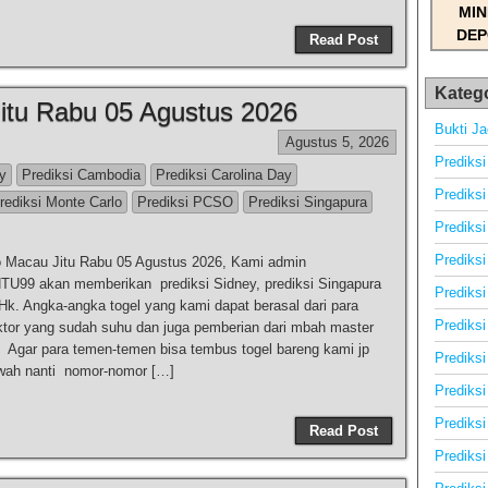
MIN
DEP
Read Post
Katego
itu Rabu 05 Agustus 2026
Bukti J
Agustus 5, 2026
Prediksi
y
Prediksi Cambodia
Prediksi Carolina Day
Prediks
rediksi Monte Carlo
Prediksi PCSO
Prediksi Singapura
Prediks
Prediksi
o Macau Jitu Rabu 05 Agustus 2026, Kami admin
99 akan memberikan prediksi Sidney, prediksi Singapura
Prediksi
 Hk. Angka-angka togel yang kami dapat berasal dari para
Prediksi
ktor yang sudah suhu dan juga pemberian dari mbah master
 Agar para temen-temen bisa tembus togel bareng kami jp
Prediks
awah nanti nomor-nomor […]
Prediks
Prediksi
Read Post
Prediksi