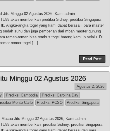
l Jitu Minggu 02 Agustus 2026 ,Kami admin
99 akan memberikan prediksi Sidney, prediksi Singapura
 Hk. Angka-angka togel yang kami dapat berasal i para master
ng sudah suhu dan juga pemberian dari mbah master gunung
ara temen-temen bisa tembus togel bareng kami jp selalu. Di
nomor-nomor togel […]
Read Post
itu Minggu 02 Agustus 2026
Agustus 2, 2026
y
Prediksi Cambodia
Prediksi Carolina Day
rediksi Monte Carlo
Prediksi PCSO
Prediksi Singapura
o Macau Jitu Minggu 02 Agustus 2026, Kami admin
99 akan memberikan prediksi Sidney, prediksi Singapura
 Hk. Angka-angka togel yang kami dapat berasal dari para