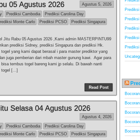
Prediks
abu 05 Agustus 2026
Agustus 5, 2026
Prediksi
y
Prediksi Cambodia
Prediksi Carolina Day
Prediks
rediksi Monte Carlo
Prediksi PCSO
Prediksi Singapura
Prediksi
Prediks
el Jitu Rabu 05 Agustus 2026 ,Kami admin MASTERPINTU99
kan prediksi Sidney, prediksi Singapura dan prediksi Hk.
Prediksi
togel yang kami dapat berasal i para master prediktor yang
Uncateg
an juga pemberian dari mbah master gunung kawi. Agar para
bisa tembus togel bareng kami jp selalu. Di bawah nanti
togel […]
Pred
Read Post
Bocoran
Bocoran
itu Selasa 04 Agustus 2026
Bocoran
Agustus 4, 2026
Bocoran
y
Prediksi Cambodia
Prediksi Carolina Day
Bocoran
rediksi Monte Carlo
Prediksi PCSO
Prediksi Singapura