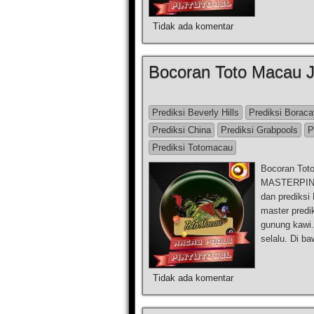
Tidak ada komentar
Bocoran Toto Macau J
Prediksi Beverly Hills
Prediksi Boraca
Prediksi China
Prediksi Grabpools
P
Prediksi Totomacau
Bocoran Tot
MASTERPINTU
dan prediksi
master predi
gunung kawi.
selalu. Di b
Tidak ada komentar