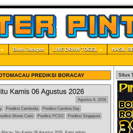
Bukti Jackpot
LIVE DRAW TOGEL
HASIL R
TOTOMACAU PREDIKSI BORACAY
Situs 
itu Kamis 06 Agustus 2026
Agustus 6, 2026
y
Prediksi Cambodia
Prediksi Carolina Day
rediksi Monte Carlo
Prediksi PCSO
Prediksi Singapura
o Macau Jitu Kamis 06 Agustus 2026, Kami admin