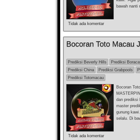
bawah nanti 
Tidak ada komentar
Bocoran Toto Macau J
Prediksi Beverly Hills
Prediksi Boraca
Prediksi China
Prediksi Grabpools
P
Prediksi Totomacau
Bocoran Toto
MASTERPINTU
dan prediksi
master predi
gunung kawi.
selalu. Di b
Tidak ada komentar