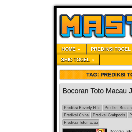
HOME
PREDIKSI TOGEL
SHIO TOGEL
TAG:
PREDIKSI 
Bocoran Toto Macau J
Prediksi Beverly Hills
Prediksi Boraca
Prediksi China
Prediksi Grabpools
P
Prediksi Totomacau
Bocoran Tot