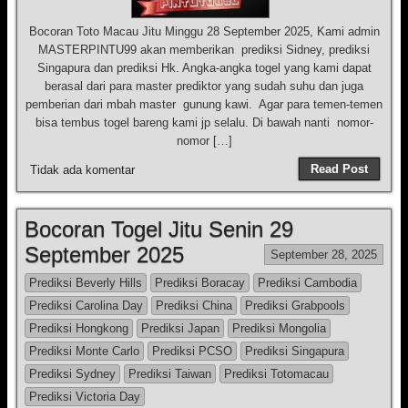
Bocoran Toto Macau Jitu Minggu 28 September 2025, Kami admin
MASTERPINTU99 akan memberikan prediksi Sidney, prediksi
Singapura dan prediksi Hk. Angka-angka togel yang kami dapat
berasal dari para master prediktor yang sudah suhu dan juga
pemberian dari mbah master gunung kawi. Agar para temen-temen
bisa tembus togel bareng kami jp selalu. Di bawah nanti nomor-
nomor […]
Read Post
Tidak ada komentar
Bocoran Togel Jitu Senin 29
September 2025
September 28, 2025
Prediksi Beverly Hills
Prediksi Boracay
Prediksi Cambodia
Prediksi Carolina Day
Prediksi China
Prediksi Grabpools
Prediksi Hongkong
Prediksi Japan
Prediksi Mongolia
Prediksi Monte Carlo
Prediksi PCSO
Prediksi Singapura
Prediksi Sydney
Prediksi Taiwan
Prediksi Totomacau
Prediksi Victoria Day