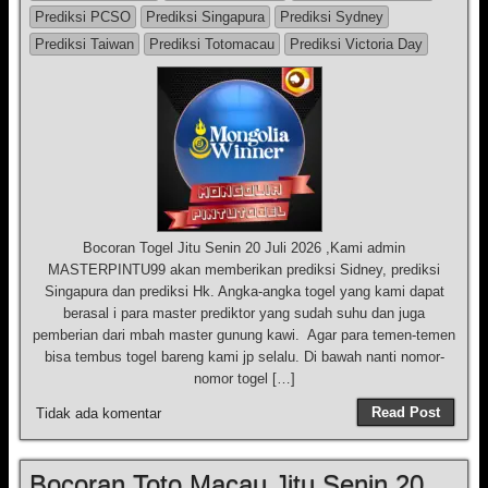
Prediksi PCSO
Prediksi Singapura
Prediksi Sydney
Prediksi Taiwan
Prediksi Totomacau
Prediksi Victoria Day
Bocoran Togel Jitu Senin 20 Juli 2026 ,Kami admin
MASTERPINTU99 akan memberikan prediksi Sidney, prediksi
Singapura dan prediksi Hk. Angka-angka togel yang kami dapat
berasal i para master prediktor yang sudah suhu dan juga
pemberian dari mbah master gunung kawi. Agar para temen-temen
bisa tembus togel bareng kami jp selalu. Di bawah nanti nomor-
nomor togel […]
Read Post
Tidak ada komentar
Bocoran Toto Macau Jitu Senin 20