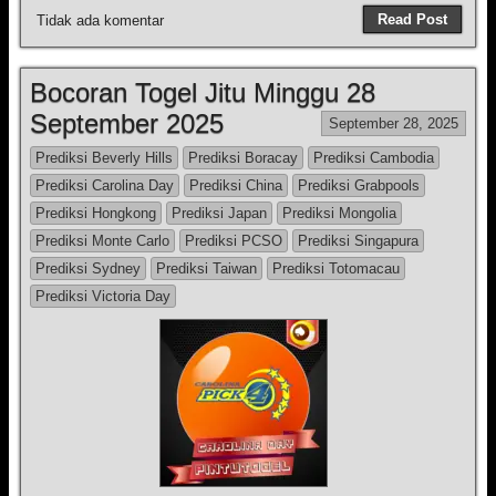
Read Post
Tidak ada komentar
Bocoran Togel Jitu Minggu 28
September 2025
September 28, 2025
Prediksi Beverly Hills
Prediksi Boracay
Prediksi Cambodia
Prediksi Carolina Day
Prediksi China
Prediksi Grabpools
Prediksi Hongkong
Prediksi Japan
Prediksi Mongolia
Prediksi Monte Carlo
Prediksi PCSO
Prediksi Singapura
Prediksi Sydney
Prediksi Taiwan
Prediksi Totomacau
Prediksi Victoria Day