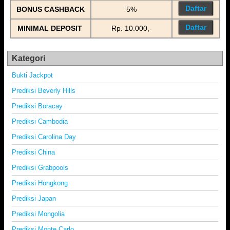
Daftar
BONUS CASHBACK
5%
Daftar
MINIMAL DEPOSIT
Rp. 10.000,-
Kategori
Bukti Jackpot
Prediksi Beverly Hills
Prediksi Boracay
Prediksi Cambodia
Prediksi Carolina Day
Prediksi China
Prediksi Grabpools
Prediksi Hongkong
Prediksi Japan
Prediksi Mongolia
Prediksi Monte Carlo