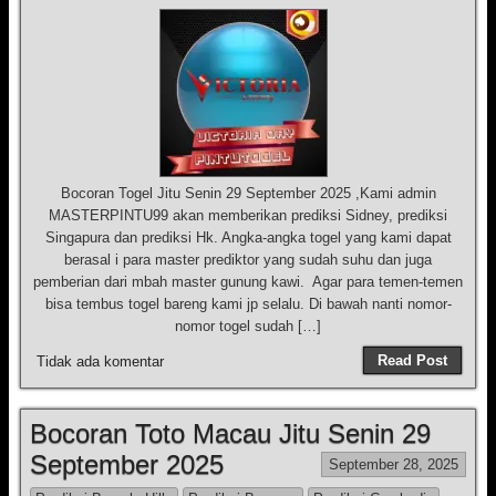
Bocoran Togel Jitu Senin 29 September 2025 ,Kami admin
MASTERPINTU99 akan memberikan prediksi Sidney, prediksi
Singapura dan prediksi Hk. Angka-angka togel yang kami dapat
berasal i para master prediktor yang sudah suhu dan juga
pemberian dari mbah master gunung kawi. Agar para temen-temen
bisa tembus togel bareng kami jp selalu. Di bawah nanti nomor-
nomor togel sudah […]
Read Post
Tidak ada komentar
Bocoran Toto Macau Jitu Senin 29
September 2025
September 28, 2025