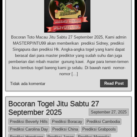
Bocoran Toto Macau Jitu Sabtu 27 September 2025, Kami admin
MASTERPINTU99 akan memberikan prediksi Sidney, prediksi
Singapura dan prediksi Hk. Angka-angka togel yang kami dapat
berasal dari para master prediktor yang sudah suhu dan juga
pemberian dari mbah master gunung kawi. Agar para temen-temen
bisa tembus togel bareng kami jp selalu. Di bawah nanti nomor-
nomor […]
Read Post
Tidak ada komentar
Bocoran Togel Jitu Sabtu 27
September 2025
September 27, 2025
Prediksi Beverly Hills
Prediksi Boracay
Prediksi Cambodia
Prediksi Carolina Day
Prediksi China
Prediksi Grabpools
Prediksi Hongkong
Prediksi Japan
Prediksi Mongolia