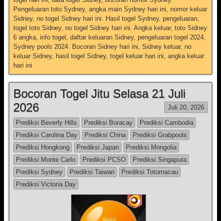
Pengeluaran toto Sydney, angka main Sydney hari ini, nomor keluar
Sidney, no togel Sidney hari ini. Hasil togel Sydney, pengeluaran,
togel toto Sidney, no togel Sidney hari ini. Angka keluar, toto Sidney
6 angka, info togel, daftar keluaran Sidney, pengeluaran togel 2024,
Sydney pools 2024. Bocoran Sidney hari ini, Sidney keluar, no
keluar Sidney, hasil togel Sidney, togel keluar hari ini, angka keluar
hari ini
Bocoran Togel Jitu Selasa 21 Juli
2026
Juli 20, 2026
Prediksi Beverly Hills
Prediksi Boracay
Prediksi Cambodia
Prediksi Carolina Day
Prediksi China
Prediksi Grabpools
Prediksi Hongkong
Prediksi Japan
Prediksi Mongolia
Prediksi Monte Carlo
Prediksi PCSO
Prediksi Singapura
Prediksi Sydney
Prediksi Taiwan
Prediksi Totomacau
Prediksi Victoria Day