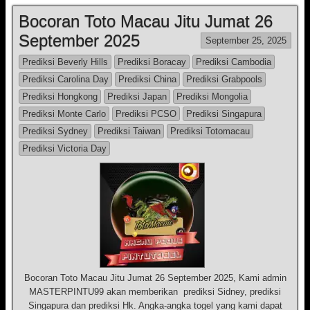
Bocoran Toto Macau Jitu Jumat 26
September 2025
September 25, 2025
Prediksi Beverly Hills
Prediksi Boracay
Prediksi Cambodia
Prediksi Carolina Day
Prediksi China
Prediksi Grabpools
Prediksi Hongkong
Prediksi Japan
Prediksi Mongolia
Prediksi Monte Carlo
Prediksi PCSO
Prediksi Singapura
Prediksi Sydney
Prediksi Taiwan
Prediksi Totomacau
Prediksi Victoria Day
Bocoran Toto Macau Jitu Jumat 26 September 2025, Kami admin
MASTERPINTU99 akan memberikan prediksi Sidney, prediksi
Singapura dan prediksi Hk. Angka-angka togel yang kami dapat