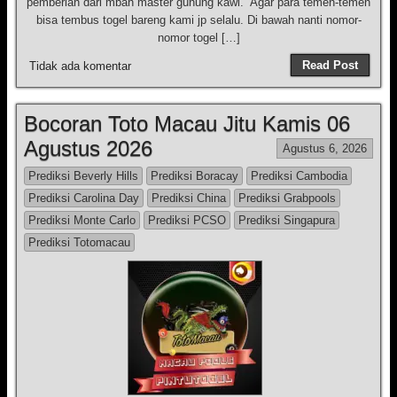
pemberian dari mbah master gunung kawi. Agar para temen-temen
bisa tembus togel bareng kami jp selalu. Di bawah nanti nomor-
nomor togel […]
Read Post
Tidak ada komentar
Bocoran Toto Macau Jitu Kamis 06
Agustus 2026
Agustus 6, 2026
Prediksi Beverly Hills
Prediksi Boracay
Prediksi Cambodia
Prediksi Carolina Day
Prediksi China
Prediksi Grabpools
Prediksi Monte Carlo
Prediksi PCSO
Prediksi Singapura
Prediksi Totomacau