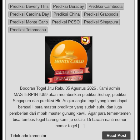
Prediksi Beverly Hills
Prediksi Boracay
Prediksi Cambodia
Prediksi Carolina Day
Prediksi China
Prediksi Grabpools
Prediksi Monte Carlo
Prediksi PCSO
Prediksi Singapura
Prediksi Totomacau
Bocoran Togel Jitu Rabu 05 Agustus 2026 ,Kami admin
MASTERPINTU99 akan memberikan prediksi Sidney, prediksi
Singapura dan prediksi Hk. Angka-angka togel yang kami dapat
berasal i para master prediktor yang sudah suhu dan juga
pemberian dari mbah master gunung kawi. Agar para temen-temen
bisa tembus togel bareng kami jp selalu. Di bawah nanti nomor-
nomor togel […]
Read Post
Tidak ada komentar