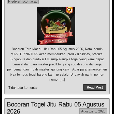
Prediksi Totomacau
Bocoran Toto Macau Jitu Rabu 05 Agustus 2026, Kami admin
MASTERPINTU99 akan memberikan prediksi Sidney, prediksi
Singapura dan prediksi Hk. Angka-angka togel yang kami dapat
berasal dari para master prediktor yang sudah suhu dan juga
pemberian dari mbah master gunung kawi. Agar para temen-temen
bisa tembus togel bareng kami jp selalu. Di bawah nanti nomor-
nomor […]
Read Post
Tidak ada komentar
Bocoran Togel Jitu Rabu 05 Agustus
2026
Agustus 5, 2026