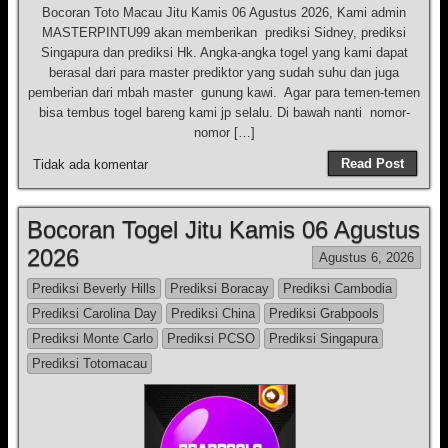
Bocoran Toto Macau Jitu Kamis 06 Agustus 2026, Kami admin
MASTERPINTU99 akan memberikan prediksi Sidney, prediksi
Singapura dan prediksi Hk. Angka-angka togel yang kami dapat
berasal dari para master prediktor yang sudah suhu dan juga
pemberian dari mbah master gunung kawi. Agar para temen-temen
bisa tembus togel bareng kami jp selalu. Di bawah nanti nomor-
nomor […]
Read Post
Tidak ada komentar
Bocoran Togel Jitu Kamis 06 Agustus
2026
Agustus 6, 2026
Prediksi Beverly Hills
Prediksi Boracay
Prediksi Cambodia
Prediksi Carolina Day
Prediksi China
Prediksi Grabpools
Prediksi Monte Carlo
Prediksi PCSO
Prediksi Singapura
Prediksi Totomacau