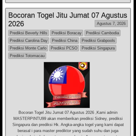
Bocoran Togel Jitu Jumat 07 Agustus
2026
Agustus 7, 2026
Prediksi Beverly Hills
Prediksi Boracay
Prediksi Cambodia
Prediksi Carolina Day
Prediksi China
Prediksi Grabpools
Prediksi Monte Carlo
Prediksi PCSO
Prediksi Singapura
Prediksi Totomacau
Bocoran Togel Jitu Jumat 07 Agustus 2026 ,Kami admin
MASTERPINTU99 akan memberikan prediksi Sidney, prediksi
Singapura dan prediksi Hk. Angka-angka togel yang kami dapat
berasal i para master prediktor yang sudah suhu dan juga