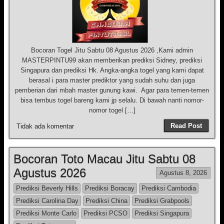
Bocoran Togel Jitu Sabtu 08 Agustus 2026 ,Kami admin
MASTERPINTU99 akan memberikan prediksi Sidney, prediksi
Singapura dan prediksi Hk. Angka-angka togel yang kami dapat
berasal i para master prediktor yang sudah suhu dan juga
pemberian dari mbah master gunung kawi. Agar para temen-temen
bisa tembus togel bareng kami jp selalu. Di bawah nanti nomor-
nomor togel […]
Read Post
Tidak ada komentar
Bocoran Toto Macau Jitu Sabtu 08
Agustus 2026
Agustus 8, 2026
Prediksi Beverly Hills
Prediksi Boracay
Prediksi Cambodia
Prediksi Carolina Day
Prediksi China
Prediksi Grabpools
Prediksi Monte Carlo
Prediksi PCSO
Prediksi Singapura