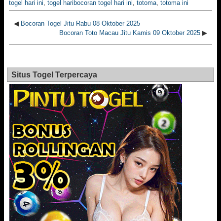
togel hari ini
,
togel haribocoran togel hari ini
,
totoma
,
totoma ini
◀
Bocoran Togel Jitu Rabu 08 Oktober 2025
Bocoran Toto Macau Jitu Kamis 09 Oktober 2025
▶
Situs Togel Terpercaya