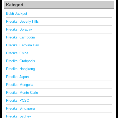
Kategori
Bukti Jackpot
Prediksi Beverly Hills
Prediksi Boracay
Prediksi Cambodia
Prediksi Carolina Day
Prediksi China
Prediksi Grabpools
Prediksi Hongkong
Prediksi Japan
Prediksi Mongolia
Prediksi Monte Carlo
Prediksi PCSO
Prediksi Singapura
Prediksi Sydney