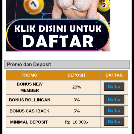
Promo dan Deposit
PROMO
DEPOSIT
DAFTAR
BONUS NEW
Daftar
20%
MEMBER
Daftar
BONUS ROLLINGAN
3%
Daftar
BONUS CASHBACK
5%
Daftar
MINIMAL DEPOSIT
Rp. 10.000,-