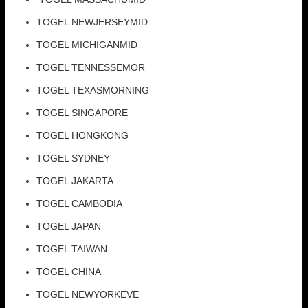
TOGEL NEWJERSEYMID
TOGEL MICHIGANMID
TOGEL TENNESSEMOR
TOGEL TEXASMORNING
TOGEL SINGAPORE
TOGEL HONGKONG
TOGEL SYDNEY
TOGEL JAKARTA
TOGEL CAMBODIA
TOGEL JAPAN
TOGEL TAIWAN
TOGEL CHINA
TOGEL NEWYORKEVE