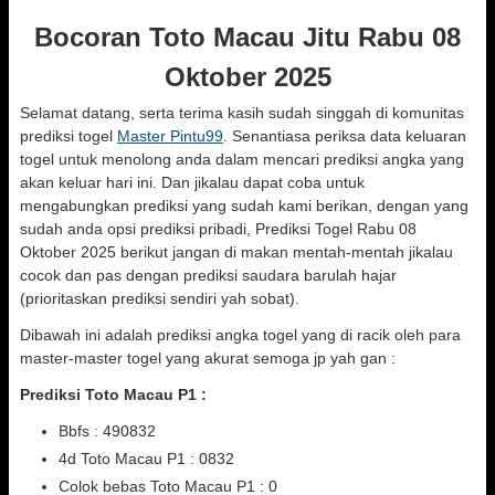
Bocoran Toto Macau Jitu Rabu 08
Oktober 2025
Selamat datang, serta terima kasih sudah singgah di komunitas
prediksi togel
Master Pintu99
. Senantiasa periksa data keluaran
togel untuk menolong anda dalam mencari prediksi angka yang
akan keluar hari ini. Dan jikalau dapat coba untuk
mengabungkan prediksi yang sudah kami berikan, dengan yang
sudah anda opsi prediksi pribadi, Prediksi Togel Rabu 08
Oktober 2025 berikut jangan di makan mentah-mentah jikalau
cocok dan pas dengan prediksi saudara barulah hajar
(prioritaskan prediksi sendiri yah sobat).
Dibawah ini adalah prediksi angka togel yang di racik oleh para
master-master togel yang akurat semoga jp yah gan :
Prediksi Toto Macau P1 :
Bbfs : 490832
4d Toto Macau P1 : 0832
Colok bebas Toto Macau P1 : 0