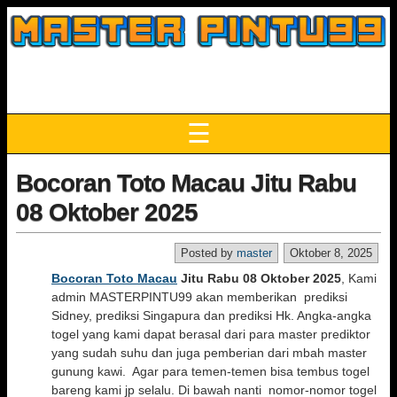
☰
Bocoran Toto Macau Jitu Rabu
08 Oktober 2025
Posted by
master
Oktober 8, 2025
Bocoran Toto Macau
Jitu Rabu 08 Oktober
2025
, Kami
admin MASTERPINTU99 akan memberikan prediksi
Sidney, prediksi Singapura dan prediksi Hk. Angka-angka
togel yang kami dapat berasal dari para master prediktor
yang sudah suhu dan juga pemberian dari mbah master
gunung kawi. Agar para temen-temen bisa tembus togel
bareng kami jp selalu. Di bawah nanti nomor-nomor togel