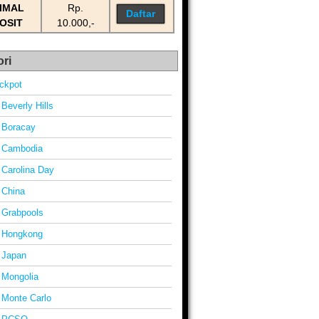
IMAL
Rp.
Daftar
OSIT
10.000,-
ri
ackpot
 Beverly Hills
i Boracay
i Cambodia
 Carolina Day
 China
 Grabpools
i Hongkong
i Japan
 Mongolia
 Monte Carlo