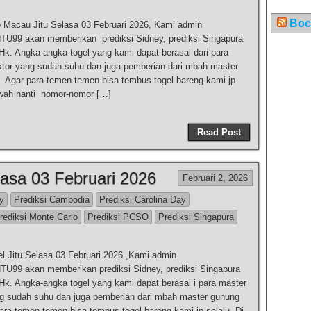
Boco
 Macau Jitu Selasa 03 Februari 2026, Kami admin
99 akan memberikan prediksi Sidney, prediksi Singapura
 Hk. Angka-angka togel yang kami dapat berasal dari para
ktor yang sudah suhu dan juga pemberian dari mbah master
 Agar para temen-temen bisa tembus togel bareng kami jp
awah nanti nomor-nomor […]
Read Post
lasa 03 Februari 2026
Februari 2, 2026
y
Prediksi Cambodia
Prediksi Carolina Day
rediksi Monte Carlo
Prediksi PCSO
Prediksi Singapura
l Jitu Selasa 03 Februari 2026 ,Kami admin
99 akan memberikan prediksi Sidney, prediksi Singapura
 Hk. Angka-angka togel yang kami dapat berasal i para master
ng sudah suhu dan juga pemberian dari mbah master gunung
ara temen-temen bisa tembus togel bareng kami jp selalu. Di