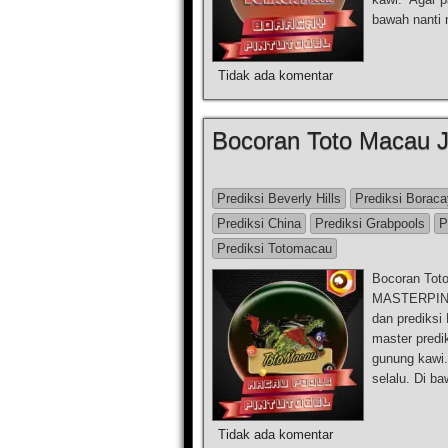
bawah nanti 
Tidak ada komentar
Bocoran Toto Macau Ji
Prediksi Beverly Hills
Prediksi Boraca
Prediksi China
Prediksi Grabpools
P
Prediksi Totomacau
Bocoran Toto
MASTERPINTU
dan prediksi
master predi
gunung kawi.
selalu. Di b
Tidak ada komentar