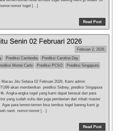
nomor-nomor togel […]
Read Post
tu Senin 02 Februari 2026
Februari 2, 2026
y
Prediksi Cambodia
Prediksi Carolina Day
rediksi Monte Carlo
Prediksi PCSO
Prediksi Singapura
 Macau Jitu Selasa 02 Februari 2026, Kami admin
99 akan memberikan prediksi Sidney, prediksi Singapura
 Hk. Angka-angka togel yang kami dapat berasal dari para
ktor yang sudah suhu dan juga pemberian dari mbah master
 Agar para temen-temen bisa tembus togel bareng kami jp
awah nanti nomor-nomor […]
Read Post