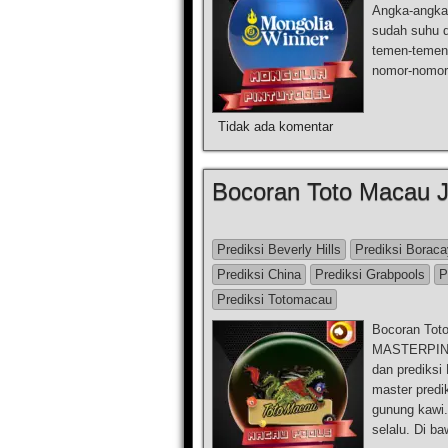
Angka-angka 
sudah suhu d
temen-temen 
nomor-nomor 
Tidak ada komentar
Bocoran Toto Macau J
Prediksi Beverly Hills
Prediksi Boraca
Prediksi China
Prediksi Grabpools
P
Prediksi Totomacau
Bocoran Toto
MASTERPINTU
dan prediksi
master predi
gunung kawi.
selalu. Di b