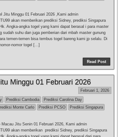
l Jitu Minggu 01 Februari 2026 ,Kami admin
99 akan memberikan prediksi Sidney, prediksi Singapura
 Hk. Angka-angka togel yang kami dapat berasal i para master
ng sudah suhu dan juga pemberian dari mbah master gunung
ara temen-temen bisa tembus togel bareng kami jp selalu. Di
nomor-nomor togel […]
Read Post
itu Minggu 01 Februari 2026
Februari 1, 2026
y
Prediksi Cambodia
Prediksi Carolina Day
rediksi Monte Carlo
Prediksi PCSO
Prediksi Singapura
 Macau Jitu Senin 01 Februari 2026, Kami admin
99 akan memberikan prediksi Sidney, prediksi Singapura
 Hk. Angka-angka togel yang kami dapat berasal dari para