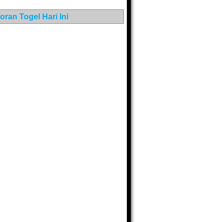
ran Togel Hari Ini