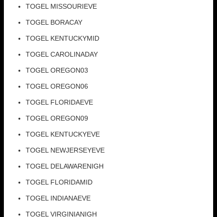
TOGEL MISSOURIEVE
TOGEL BORACAY
TOGEL KENTUCKYMID
TOGEL CAROLINADAY
TOGEL OREGON03
TOGEL OREGON06
TOGEL FLORIDAEVE
TOGEL OREGON09
TOGEL KENTUCKYEVE
TOGEL NEWJERSEYEVE
TOGEL DELAWARENIGH
TOGEL FLORIDAMID
TOGEL INDIANAEVE
TOGEL VIRGINIANIGH