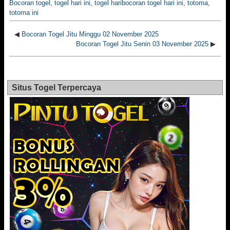
Bocoran togel
,
togel hari ini
,
togel haribocoran togel hari ini
,
totoma
,
totoma ini
◀
Bocoran Togel Jitu Minggu 02 November 2025
Bocoran Togel Jitu Senin 03 November 2025
▶
Situs Togel Terpercaya