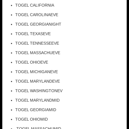
TOGEL CALIFORNIA
TOGEL CAROLINAEVE
TOGEL GEORGIANIGHT
TOGEL TEXASEVE
TOGEL TENNESSEEVE
TOGEL MASSACHUEVE
TOGEL OHIOEVE
TOGEL MICHIGANEVE
TOGEL MARYLANDEVE
TOGEL WASHINGTONEV
TOGEL MARYLANDMID
TOGEL GEORGIAMID
TOGEL OHIOMID
TOGEL MASSACHUMID