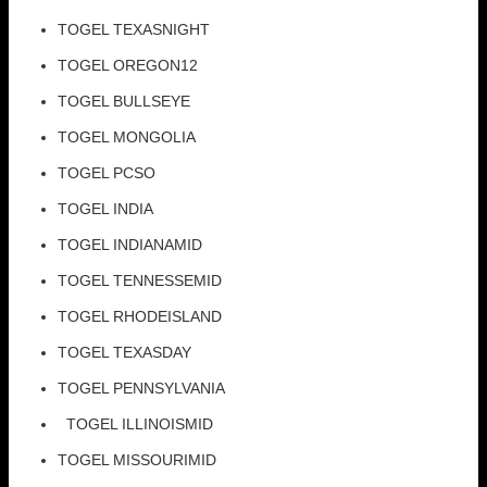
TOGEL TEXASNIGHT
TOGEL OREGON12
TOGEL BULLSEYE
TOGEL MONGOLIA
TOGEL PCSO
TOGEL INDIA
TOGEL INDIANAMID
TOGEL TENNESSEMID
TOGEL RHODEISLAND
TOGEL TEXASDAY
TOGEL PENNSYLVANIA
TOGEL ILLINOISMID
TOGEL MISSOURIMID