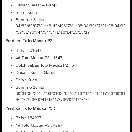
Dasar : Besar – Ganjil
Shio : Kuda
Bom line 2d jitu :
84*83*89*87*81*48*43*49*47*41*38*34*39*37*31*98*94*93
*97*91*78*74*73*79*71*18*14*13*19*17
Prediksi Toto Macau P2 :
Bbfs : 301647
4d Toto Macau P2 : 1647
Colok bebas Toto Macau P2 : 6
Dasar : Kecil – Ganjil
Shio : Kuda
Bom line 2d jitu :
30*31*36*34*37*03*01*06*04*07*13*10*16*14*17*63*60*61
*64*67*43*40*41*46*47*73*70*71*76*74
Prediksi Toto Macau P3 :
Bbfs : 184267
4d Toto Macau P3 : 4267