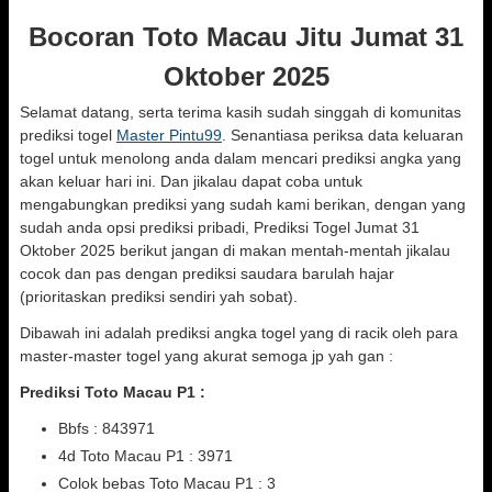
Bocoran Toto Macau Jitu Jumat 31
Oktober 2025
Selamat datang, serta terima kasih sudah singgah di komunitas
prediksi togel
Master Pintu99
. Senantiasa periksa data keluaran
togel untuk menolong anda dalam mencari prediksi angka yang
akan keluar hari ini. Dan jikalau dapat coba untuk
mengabungkan prediksi yang sudah kami berikan, dengan yang
sudah anda opsi prediksi pribadi, Prediksi Togel Jumat 31
Oktober 2025 berikut jangan di makan mentah-mentah jikalau
cocok dan pas dengan prediksi saudara barulah hajar
(prioritaskan prediksi sendiri yah sobat).
Dibawah ini adalah prediksi angka togel yang di racik oleh para
master-master togel yang akurat semoga jp yah gan :
Prediksi Toto Macau P1 :
Bbfs : 843971
4d Toto Macau P1 : 3971
Colok bebas Toto Macau P1 : 3