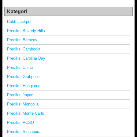
Kategori
Bukti Jackpot
Prediksi Beverly Hills
Prediksi Boracay
Prediksi Cambodia
Prediksi Carolina Day
Prediksi China
Prediksi Grabpools
Prediksi Hongkong
Prediksi Japan
Prediksi Mongolia
Prediksi Monte Carlo
Prediksi PCSO
Prediksi Singapura