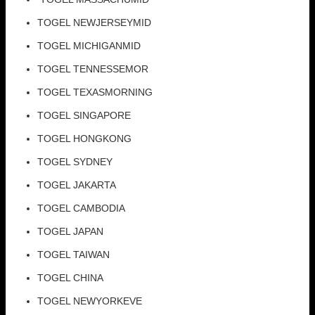
TOGEL NEWJERSEYMID
TOGEL MICHIGANMID
TOGEL TENNESSEMOR
TOGEL TEXASMORNING
TOGEL SINGAPORE
TOGEL HONGKONG
TOGEL SYDNEY
TOGEL JAKARTA
TOGEL CAMBODIA
TOGEL JAPAN
TOGEL TAIWAN
TOGEL CHINA
TOGEL NEWYORKEVE