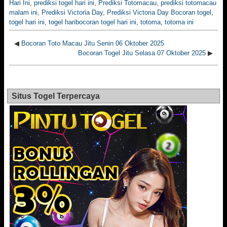
Hari Ini
,
prediksi togel hari ini
,
Prediksi Totomacau
,
prediksi totomacau
malam ini
,
Prediksi Victoria Day
,
Prediksi Victoria Day Bocoran togel
,
togel hari ini
,
togel haribocoran togel hari ini
,
totoma
,
totoma ini
◀
Bocoran Toto Macau Jitu Senin 06 Oktober 2025
Bocoran Togel Jitu Selasa 07 Oktober 2025
▶
Situs Togel Terpercaya