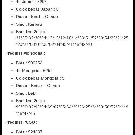
4d Japan : 5204
Colok bebas Japan : 0
Dasar : Kecil – Genap
Shio : Kerbau
Bom line 2d jitu :
31*35*32*30*34*13*15*12*10*14*53*51*52*50*54*23*21*25
*20*24*03*01*05*02*04*43*41*45*42*40
Prediksi Mongolia :
Bbfs : 996254
4d Mongolia : 6254
Colok bebas Mongolia : 5
Dasar : Besar – Genap
Shio : Babi
Bom line 2d jitu :
99*96*92*95*94*69*62*65*64*29*26*25*24*59*56*52*54*49
*46*42*45
Prediksi PCSO :
Bbfs : 924837