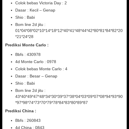
Colok bebas Victoria Day : 2
Dasar : Kecil – Genap
Shio : Babi
Bom line 2d jitu :
01*04*08*02*10*14*18*12*40*41*48*44*42*80*81*84*82*20
*21*24*28
Prediksi Monte Carlo :
Bbfs : 430978
4d Monte Carlo : 0978
Colok bebas Monte Carlo : 4
Dasar : Besar – Genap
Shio : Babi
Bom line 2d jitu :
43*40*49*47*48*34*30*39*37*38*04*03*09*07*08*94*93*90
*97*98*74*73*70*79*78*84*83*80*89*87
Prediksi China :
Bbfs : 260843
4d China : 0843