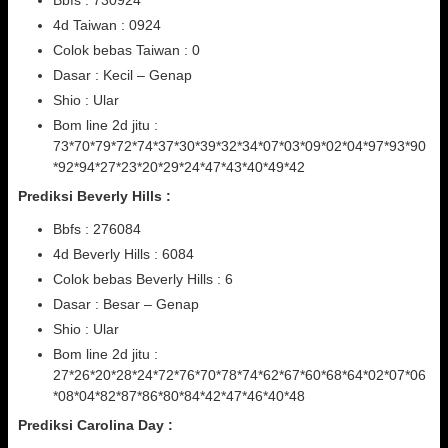
Bbfs : 730924
4d Taiwan : 0924
Colok bebas Taiwan : 0
Dasar : Kecil – Genap
Shio : Ular
Bom line 2d jitu :
73*70*79*72*74*37*30*39*32*34*07*03*09*02*04*97*93*90
*92*94*27*23*20*29*24*47*43*40*49*42
Prediksi Beverly Hills :
Bbfs : 276084
4d Beverly Hills : 6084
Colok bebas Beverly Hills : 6
Dasar : Besar – Genap
Shio : Ular
Bom line 2d jitu :
27*26*20*28*24*72*76*70*78*74*62*67*60*68*64*02*07*06
*08*04*82*87*86*80*84*42*47*46*40*48
Prediksi Carolina Day :