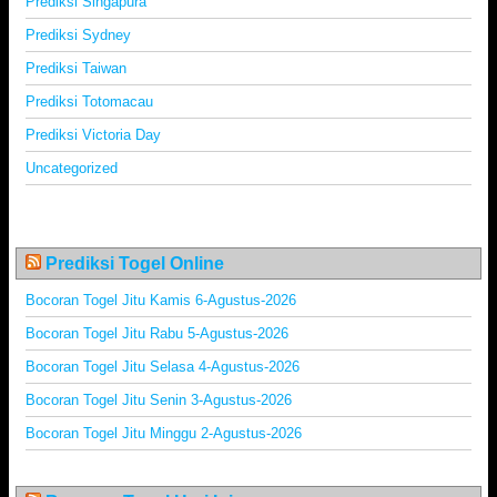
Prediksi Singapura
Prediksi Sydney
Prediksi Taiwan
Prediksi Totomacau
Prediksi Victoria Day
Uncategorized
Prediksi Togel Online
Bocoran Togel Jitu Kamis 6-Agustus-2026
Bocoran Togel Jitu Rabu 5-Agustus-2026
Bocoran Togel Jitu Selasa 4-Agustus-2026
Bocoran Togel Jitu Senin 3-Agustus-2026
Bocoran Togel Jitu Minggu 2-Agustus-2026