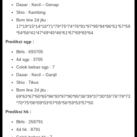
Dasar : Kecil – Genap
Shio : Kambing
Bom line 2d jitu :
17*19*15*14*16*71*79*75*74*76*91*97*95*94*96*51*57*59
*54*56*41*47*49*45*46*61*67*69*65*64
Prediksi sgp :
Bbfs : 693705
4d sgp : 3705
Colok bebas sgp : 7
Dasar : Kecil – Ganjil
Shio : Tikus
Bom line 2d jitu :
69*63*67*60*65*96*93*97*90*95*36*39*37*30*35*76*79*73
*70*75*06*09*03*07*05*56*59*53*57*50
Prediksi hk :
Bbfs : 258791
4d hk : 8791