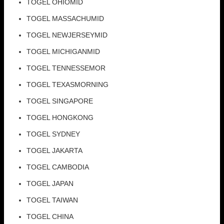
TOGEL OHIOMID
TOGEL MASSACHUMID
TOGEL NEWJERSEYMID
TOGEL MICHIGANMID
TOGEL TENNESSEMOR
TOGEL TEXASMORNING
TOGEL SINGAPORE
TOGEL HONGKONG
TOGEL SYDNEY
TOGEL JAKARTA
TOGEL CAMBODIA
TOGEL JAPAN
TOGEL TAIWAN
TOGEL CHINA