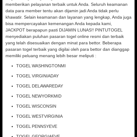
memberikan pelayanan terbaik untuk Anda. Seluruh keamanan
data para member tentu akan dijamin jadi Anda tidak perlu
khawatir. Selain keamanan dan layanan yang lengkap, Anda juga
bisa mempercayakan kemenangan Anda kepada kami,
JACKPOT berapapun pasti DIJAMIN LUNAS!! PINTUTOGEL
menyediakan puluhan pasaran togel online resmi dan terbaik
yang telah disesuaikan dengan minat para bettor. Beberapa
pasaran togel terbaik yang digilai oleh para bettor dan dianggap
memiliki peluang menang lebih besar meliputi :
TOGEL WASHINGTONMI
TOGEL VIRGINIADAY
TOGEL DELAWAREDAY
TOGEL NEWYORKMID
TOGEL WISCONSIN
TOGEL WESTVIRGINIA
TOGEL PENNSYEVE
TOGEL GEORGIAEVE