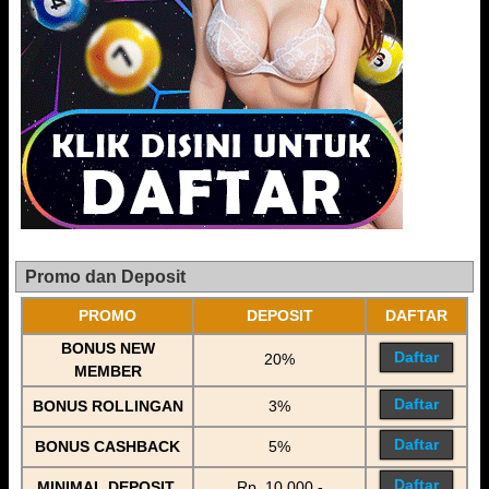
Promo dan Deposit
PROMO
DEPOSIT
DAFTAR
BONUS NEW
Daftar
20%
MEMBER
Daftar
BONUS ROLLINGAN
3%
Daftar
BONUS CASHBACK
5%
Daftar
MINIMAL DEPOSIT
Rp. 10.000,-