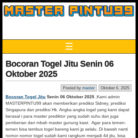
☰
Bocoran Togel Jitu Senin 06
Oktober 2025
Posted by
master
Oktober 6, 2025
Bocoran Togel Jitu
Senin 06 Oktober 2025
,Kami admin
MASTERPINTU99 akan memberikan prediksi Sidney, prediksi
Singapura dan prediksi Hk. Angka-angka togel yang kami dapat
berasal i para master prediktor yang sudah suhu dan juga
pemberian dari mbah master gunung kawi. Agar para temen-
temen bisa tembus togel bareng kami jp selalu. Di bawah nanti
nomor-nomor togel sudah kami rangkum menjadi 4d jitu, bisa