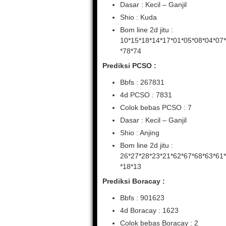
Dasar : Kecil – Ganjil
Shio : Kuda
Bom line 2d jitu :
10*15*18*14*17*01*05*08*04*07
*78*74
Prediksi PCSO :
Bbfs : 267831
4d PCSO : 7831
Colok bebas PCSO : 7
Dasar : Kecil – Ganjil
Shio : Anjing
Bom line 2d jitu :
26*27*28*23*21*62*67*68*63*61
*18*13
Prediksi Boracay :
Bbfs : 901623
4d Boracay : 1623
Colok bebas Boracay : 2