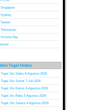
i PCSO
 Singapura
i Sydney
 Taiwan
i Totomacau
 Victoria Day
orized
iksi Togel Online
 Togel Jitu Sabtu 8-Agustus-2026
Togel Jitu Jumat 7-Juli-2026
 Togel Jitu Kamis 6-Agustus-2026
 Togel Jitu Rabu 5-Agustus-2026
 Togel Jitu Selasa 4-Agustus-2026