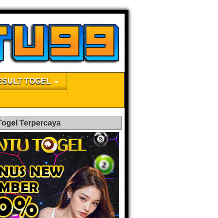
ESULT TOGEL
Togel Terpercaya