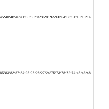
*45*40*48*46*41*85*80*84*86*81*65*60*64*68*61*15*10*14
*85*83*82*87*84*25*23*28*27*24*75*73*78*72*74*45*43*48