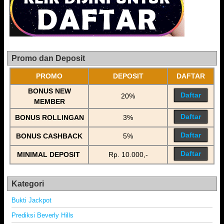
Promo dan Deposit
PROMO
DEPOSIT
DAFTAR
BONUS NEW
Daftar
20%
MEMBER
Daftar
BONUS ROLLINGAN
3%
Daftar
BONUS CASHBACK
5%
Daftar
MINIMAL DEPOSIT
Rp. 10.000,-
Kategori
Bukti Jackpot
Prediksi Beverly Hills