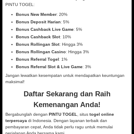
PINTU TOGEL:
Bonus New Member
: 20%
Bonus Deposit Harian
: 5%
Bonus Cashback Live Game
: 5%
Bonus Cashback Slot
: 10%
Bonus Rollingan Slot
: Hingga 3%
Bonus Rollingan Casino
: Hingga 3%
Bonus Referral Togel
: 1%
Bonus Referral Slot & Live Game
: 3%
Jangan lewatkan kesempatan untuk mendapatkan keuntungan
maksimal!
Daftar Sekarang dan Raih
Kemenangan Anda!
Bergabunglah dengan
PINTU TOGEL
, situs
togel online
terpercaya
di Indonesia. Dengan layanan terbaik dan
pembayaran cepat, Anda tidak perlu ragu untuk memulai
perjalanan Anda bersama kami.