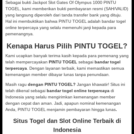
Sebagai bukti Jackpot Slot Gates Of Olympus 1000 PINTU
TOGEL, kami memberikan bukti pembayaran resmi (SAH/VALID)
yang langsung diperoleh dari tanda transfer bank yang dituju.
Hal ini membuktikan bahwa PINTU TOGEL adalah bandar togel
online terpercaya yang selalu memenuhi janji kepada para
pemenangnya.
Kenapa Harus Pilih PINTU TOGEL?
Kami ucapkan banyak terima kasih kepada para pemenang yang
telah mempercayakan
PINTU TOGEL
sebagai
bandar togel
terpercaya
. Dengan layanan terbaik, kami memastikan semua
kemenangan member dibayar lunas tanpa penundaan.
Masih ragu
dengan PINTU TOGEL?
Jangan khawatir! Situs ini
telah dikenal sebagai
bandar togel online terpercaya
di
Indonesia yang selalu mengirimkan kemenangan member
dengan cepat dan aman. Jadi, apapun nominal kemenangan
Anda, PINTU TOGEL menjamin pembayaran hingga lunas
.
Situs Togel dan Slot Online Terbaik di
Indonesia