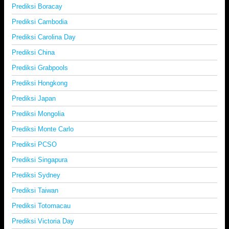
Prediksi Boracay
Prediksi Cambodia
Prediksi Carolina Day
Prediksi China
Prediksi Grabpools
Prediksi Hongkong
Prediksi Japan
Prediksi Mongolia
Prediksi Monte Carlo
Prediksi PCSO
Prediksi Singapura
Prediksi Sydney
Prediksi Taiwan
Prediksi Totomacau
Prediksi Victoria Day