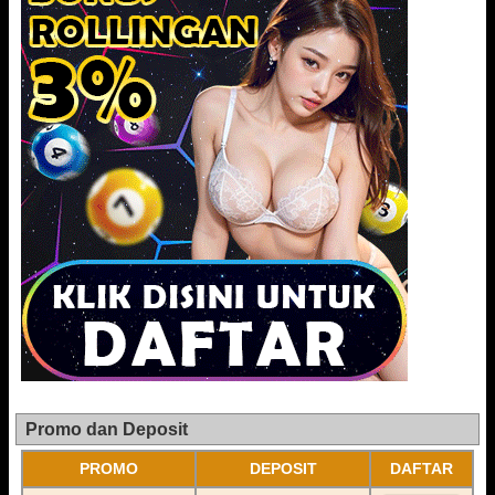
Promo dan Deposit
PROMO
DEPOSIT
DAFTAR