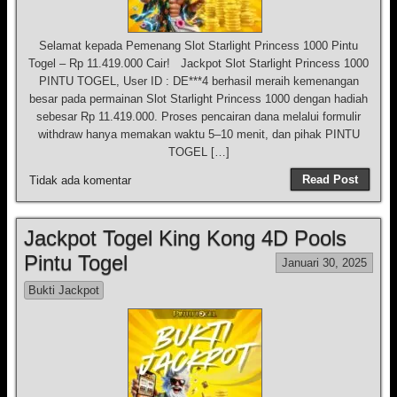
Selamat kepada Pemenang Slot Starlight Princess 1000 Pintu
Togel – Rp 11.419.000 Cair! Jackpot Slot Starlight Princess 1000
PINTU TOGEL, User ID : DE***4 berhasil meraih kemenangan
besar pada permainan Slot Starlight Princess 1000 dengan hadiah
sebesar Rp 11.419.000. Proses pencairan dana melalui formulir
withdraw hanya memakan waktu 5–10 menit, dan pihak PINTU
TOGEL […]
Read Post
Tidak ada komentar
Jackpot Togel King Kong 4D Pools
Pintu Togel
Januari 30, 2025
Bukti Jackpot