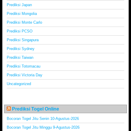
Prediksi Japan
Prediksi Mongolia
Prediksi Monte Carlo
Prediksi PCSO
Prediksi Singapura
Prediksi Sydney
Prediksi Taiwan
Prediksi Totomacau
Prediksi Victoria Day
Uncategorized
Prediksi Togel Online
Bocoran Togel Jitu Senin 10-Agustus-2026
Bocoran Togel Jitu Minggu 9-Agustus-2026