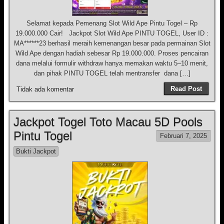
Selamat kepada Pemenang Slot Wild Ape Pintu Togel – Rp
19.000.000 Cair! Jackpot Slot Wild Ape PINTU TOGEL, User ID :
MA******23 berhasil meraih kemenangan besar pada permainan Slot
Wild Ape dengan hadiah sebesar Rp 19.000.000. Proses pencairan
dana melalui formulir withdraw hanya memakan waktu 5–10 menit,
dan pihak PINTU TOGEL telah mentransfer dana […]
Read Post
Tidak ada komentar
Jackpot Togel Toto Macau 5D Pools
Pintu Togel
Februari 7, 2025
Bukti Jackpot