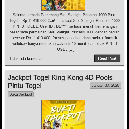
Selamat kepada Pemenang Slot Starlight Princess 1000 Pintu
Togel – Rp 11.419.000 Cair! Jackpot Slot Starlight Princess 1000
PINTU TOGEL, User ID : DE***4 berhasil meraih kemenangan
besar pada permainan Slot Starlight Princess 1000 dengan hadiah
sebesar Rp 11.419.000. Proses pencairan dana melalui formulir
withdraw hanya memakan waktu 5–10 menit, dan pihak PINTU
TOGEL […]
Read Post
Tidak ada komentar
Jackpot Togel King Kong 4D Pools
Pintu Togel
Januari 30, 2025
Bukti Jackpot