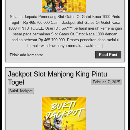
Selamat kepada Pemenang Slot Gates Of Gatot Kaca 1000 Pintu
Togel – Rp 465.700.000 Cair! Jackpot Slot Gates Of Gatot Kaca
1000 PINTU TOGEL, User ID : SA**** berhasil meraih kemenangan
besar pada permainan Slot Gates Of Gatot Kaca 1000 dengan
hadiah sebesar Rp 465.700.000. Proses pencairan dana melalui
formulir withdraw hanya memakan waktu […]
Read Post
Tidak ada komentar
Jackpot Slot Mahjong King Pintu
Togel
Februari 7, 2025
Bukti Jackpot