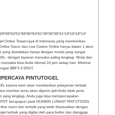
1*09*08*03*01*89*80*83*81*39*30*38*31*19*10*18*13*
l Online Terpercaya di Indonesia yang memberikan
 Online Gacor dan Live Casino Online hanya dalam 1 akun
ne yang disediakan hanya dengan modal yang sangat
00,- dengan layanan transaksi paling lengkap. Mulai dari
transaksi bisa Anda nikmati 24 jam setiap hari. Minimal
engan BBFS 9 DIGIT.
RPERCAYA
PINTUTOGEL
L karena kami akan memberikan pelayanan terbaik
ra member tentu akan dijamin jadi Anda tidak perlu
an yang lengkap, Anda juga bisa mempercayakan
KPOT berapapun pasti DIJAMIN LUNAS!! PINTUTOGEL
line resmi dan terbaik yang telah disesuaikan dengan
gel terbaik yang digilai oleh para bettor dan dianggap