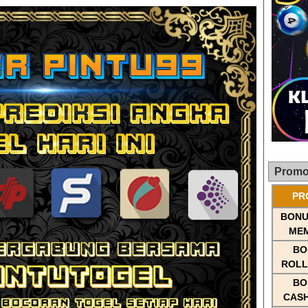
Promo
PR
BONU
ME
BO
ROLL
BO
CAS