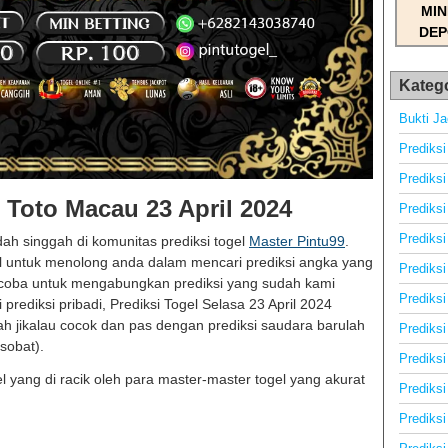
MIN
DEP
Katego
Bukti J
Prediksi
Prediks
 Toto Macau 23 April 2024
Prediks
Prediksi
dah singgah di komunitas prediksi togel
Master Pintu99
.
el untuk menolong anda dalam mencari prediksi angka yang
Prediksi
at coba untuk mengabungkan prediksi yang sudah kami
Prediksi
rediksi pribadi, Prediksi Togel Selasa 23 April 2024
h jikalau cocok dan pas dengan prediksi saudara barulah
Prediks
 sobat).
Prediks
l yang di racik oleh para master-master togel yang akurat
Prediksi
Prediksi