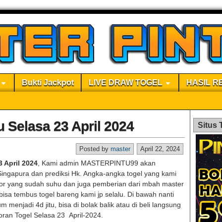
Bukti Jackpot
LIVE DRAW TOGEL
HASIL R
 Selasa 23 April 2024
Situs 
Posted by
master
April 22, 2024
 April 2024
, Kami admin MASTERPINTU99 akan
Singapura dan prediksi Hk. Angka-angka togel yang kami
ktor yang sudah suhu dan juga pemberian dari mbah master
isa tembus togel bareng kami jp selalu. Di bawah nanti
enjadi 4d jitu, bisa di bolak balik atau di beli langsung
coran Togel Selasa 23 April-2024.