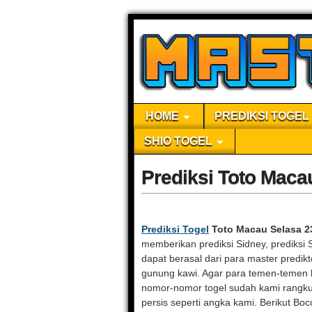
HOME
PREDIKSI TOGEL
SHIO TOGEL
Prediksi Toto Macau
Prediksi Togel
Toto Macau Selasa 23
memberikan prediksi Sidney, prediksi 
dapat berasal dari para master predi
gunung kawi. Agar para temen-temen b
nomor-nomor togel sudah kami rangkum m
persis seperti angka kami. Berikut Bo