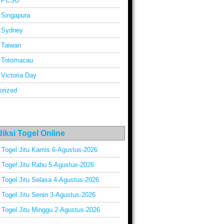
i PCSO
 Singapura
i Sydney
 Taiwan
i Totomacau
 Victoria Day
orized
iksi Togel Online
 Togel Jitu Kamis 6-Agustus-2026
 Togel Jitu Rabu 5-Agustus-2026
 Togel Jitu Selasa 4-Agustus-2026
 Togel Jitu Senin 3-Agustus-2026
 Togel Jitu Minggu 2-Agustus-2026