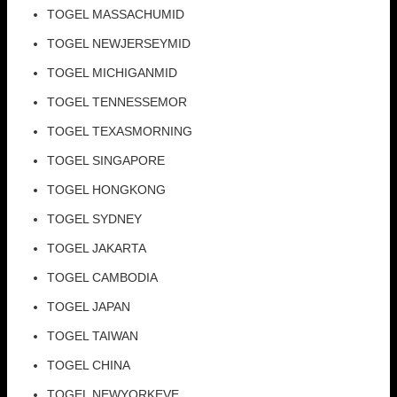
TOGEL MASSACHUMID
TOGEL NEWJERSEYMID
TOGEL MICHIGANMID
TOGEL TENNESSEMOR
TOGEL TEXASMORNING
TOGEL SINGAPORE
TOGEL HONGKONG
TOGEL SYDNEY
TOGEL JAKARTA
TOGEL CAMBODIA
TOGEL JAPAN
TOGEL TAIWAN
TOGEL CHINA
TOGEL NEWYORKEVE