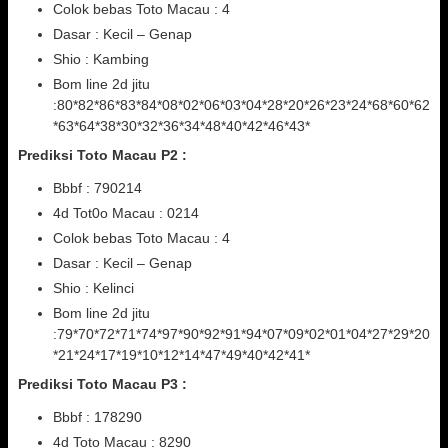
Colok bebas Toto Macau : 4
Dasar : Kecil – Genap
Shio : Kambing
Bom line 2d jitu
:80*82*86*83*84*08*02*06*03*04*28*20*26*23*24*68*60*62
*63*64*38*30*32*36*34*48*40*42*46*43*
Prediksi Toto Macau P2 :
Bbbf : 790214
4d Tot0o Macau : 0214
Colok bebas Toto Macau : 4
Dasar : Kecil – Genap
Shio : Kelinci
Bom line 2d jitu
:79*70*72*71*74*97*90*92*91*94*07*09*02*01*04*27*29*20
*21*24*17*19*10*12*14*47*49*40*42*41*
Prediksi Toto Macau P3 :
Bbbf : 178290
4d Toto Macau : 8290