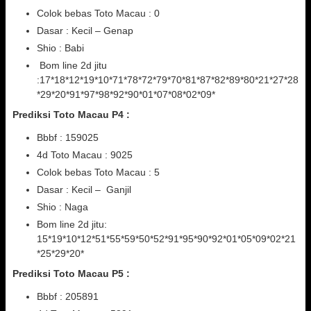
Colok bebas Toto Macau : 0
Dasar : Kecil – Genap
Shio : Babi
Bom line 2d jitu
:17*18*12*19*10*71*78*72*79*70*81*87*82*89*80*21*27*28
*29*20*91*97*98*92*90*01*07*08*02*09*
Prediksi Toto Macau P4 :
Bbbf : 159025
4d Toto Macau : 9025
Colok bebas Toto Macau : 5
Dasar : Kecil – Ganjil
Shio : Naga
Bom line 2d jitu:
15*19*10*12*51*55*59*50*52*91*95*90*92*01*05*09*02*21
*25*29*20*
Prediksi Toto Macau P5 :
Bbbf : 205891