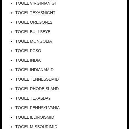
TOGEL VIRGINIANIGH
TOGEL TEXASNIGHT
TOGEL OREGON12
TOGEL BULLSEYE
TOGEL MONGOLIA
TOGEL PCSO
TOGEL INDIA
TOGEL INDIANAMID
TOGEL TENNESSEMID
TOGEL RHODEISLAND
TOGEL TEXASDAY
TOGEL PENNSYLVANIA
TOGEL ILLINOISMID
TOGEL MISSOURIMID