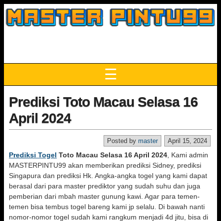
☰
Prediksi Toto Macau Selasa 16
April 2024
Posted by
master
April 15, 2024
Prediksi Togel
Toto Macau Selasa 16 April 2024
, Kami admin
MASTERPINTU99 akan memberikan prediksi Sidney, prediksi
Singapura dan prediksi Hk. Angka-angka togel yang kami dapat
berasal dari para master prediktor yang sudah suhu dan juga
pemberian dari mbah master gunung kawi. Agar para temen-
temen bisa tembus togel bareng kami jp selalu. Di bawah nanti
nomor-nomor togel sudah kami rangkum menjadi 4d jitu, bisa di