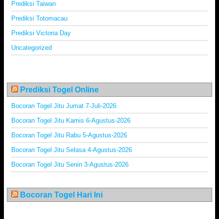
Prediksi Taiwan
Prediksi Totomacau
Prediksi Victoria Day
Uncategorized
Prediksi Togel Online
Bocoran Togel Jitu Jumat 7-Juli-2026
Bocoran Togel Jitu Kamis 6-Agustus-2026
Bocoran Togel Jitu Rabu 5-Agustus-2026
Bocoran Togel Jitu Selasa 4-Agustus-2026
Bocoran Togel Jitu Senin 3-Agustus-2026
Bocoran Togel Hari Ini