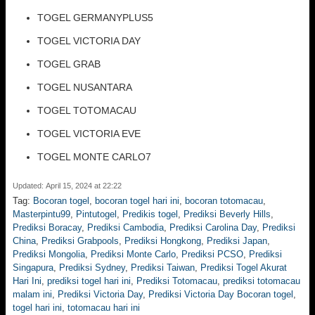
TOGEL GERMANYPLUS5
TOGEL VICTORIA DAY
TOGEL GRAB
TOGEL NUSANTARA
TOGEL TOTOMACAU
TOGEL VICTORIA EVE
TOGEL MONTE CARLO7
Updated: April 15, 2024 at 22:22
Tag:
Bocoran togel
,
bocoran togel hari ini
,
bocoran totomacau
,
Masterpintu99
,
Pintutogel
,
Predikis togel
,
Prediksi Beverly Hills
,
Prediksi Boracay
,
Prediksi Cambodia
,
Prediksi Carolina Day
,
Prediksi
China
,
Prediksi Grabpools
,
Prediksi Hongkong
,
Prediksi Japan
,
Prediksi Mongolia
,
Prediksi Monte Carlo
,
Prediksi PCSO
,
Prediksi
Singapura
,
Prediksi Sydney
,
Prediksi Taiwan
,
Prediksi Togel Akurat
Hari Ini
,
prediksi togel hari ini
,
Prediksi Totomacau
,
prediksi totomacau
malam ini
,
Prediksi Victoria Day
,
Prediksi Victoria Day Bocoran togel
,
togel hari ini
,
totomacau hari ini