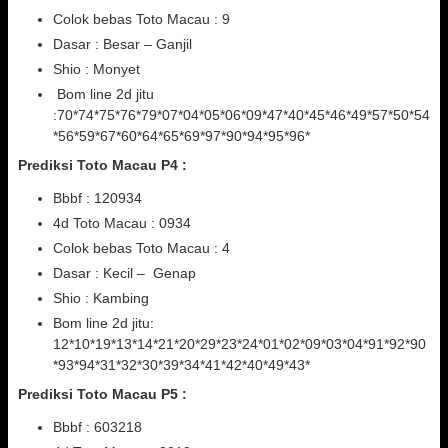
Colok bebas Toto Macau : 9
Dasar : Besar – Ganjil
Shio : Monyet
Bom line 2d jitu
:70*74*75*76*79*07*04*05*06*09*47*40*45*46*49*57*50*54
*56*59*67*60*64*65*69*97*90*94*95*96*
Prediksi Toto Macau P4 :
Bbbf : 120934
4d Toto Macau : 0934
Colok bebas Toto Macau : 4
Dasar : Kecil – Genap
Shio : Kambing
Bom line 2d jitu:
12*10*19*13*14*21*20*29*23*24*01*02*09*03*04*91*92*90
*93*94*31*32*30*39*34*41*42*40*49*43*
Prediksi Toto Macau P5 :
Bbbf : 603218