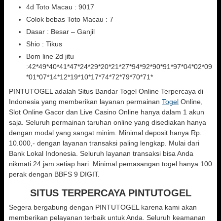
4d Toto Macau : 9017
Colok bebas Toto Macau : 7
Dasar : Besar – Ganjil
Shio : Tikus
Bom line 2d jitu
:42*49*40*41*47*24*29*20*21*27*94*92*90*91*97*04*02*09
*01*07*14*12*19*10*17*74*72*79*70*71*
PINTUTOGEL adalah Situs Bandar Togel Online Terpercaya di
Indonesia yang memberikan layanan permainan
Togel
Online,
Slot Online Gacor dan Live Casino Online hanya dalam 1 akun
saja. Seluruh permainan taruhan online yang disediakan hanya
dengan modal yang sangat minim. Minimal deposit hanya Rp.
10.000,- dengan layanan transaksi paling lengkap. Mulai dari
Bank Lokal Indonesia. Seluruh layanan transaksi bisa Anda
nikmati 24 jam setiap hari. Minimal pemasangan togel hanya 100
perak dengan BBFS 9 DIGIT.
SITUS TERPERCAYA
PINTUTOGEL
Segera bergabung dengan PINTUTOGEL karena kami akan
memberikan pelayanan terbaik untuk Anda. Seluruh keamanan