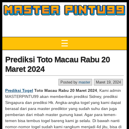
☰
Prediksi Toto Macau Rabu 20
Maret 2024
Posted by
master
Maret 19, 2024
Prediksi Togel
Toto Macau Rabu 20 Maret 2024
, Kami admin
MASTERPINTU99 akan memberikan prediksi Sidney, prediksi
Singapura dan prediksi Hk. Angka-angka togel yang kami dapat
berasal dari para master prediktor yang sudah suhu dan juga
pemberian dari mbah master gunung kawi. Agar para temen-
temen bisa tembus togel bareng kami jp selalu. Di bawah nanti
nomor-nomor togel sudah kami rangkum menjadi 4d jitu, bisa di