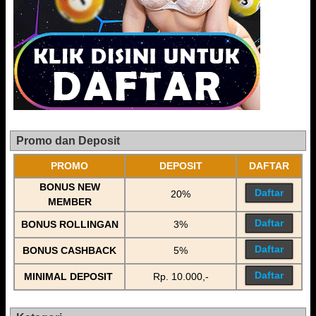
Promo dan Deposit
PROMO
DEPOSIT
DAFTAR
BONUS NEW
Daftar
20%
MEMBER
Daftar
BONUS ROLLINGAN
3%
Daftar
BONUS CASHBACK
5%
Daftar
MINIMAL DEPOSIT
Rp. 10.000,-