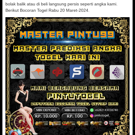
bolak balik atau di beli langsung persis seperti angka kami.
Berikut Bocoran Togel Rabu 20 Maret-2024.