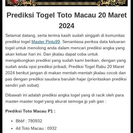
Prediksi Togel Toto Macau 20 Maret
2024
Selamat datang, serta terima kasih sudah singgah di komunitas
prediksi togel
Master Pintu99
. Senantiasa periksa data keluaran
togel untuk menolong anda dalam mencari prediksi angka yang
akan keluar hari ini. Dan jikalau dapat coba untuk
mengabungkan prediksi yang sudah kami berikan, dengan yang
sudah anda opsi prediksi pribadi, Prediksi Togel Rabu 20 Maret
2024 berikut jangan di makan mentah-mentah jikalau cocok dan
pas dengan prediksi saudara barulah hajar (prioritaskan prediksi
sendiri yah sobat).
Dibawah ini adalah prediksi angka togel yang di racik oleh para
master-master togel yang akurat semoga jp yah gan :
Prediksi Toto Macau P1 :
Bbbf : 780932
4d Toto Macau : 0932