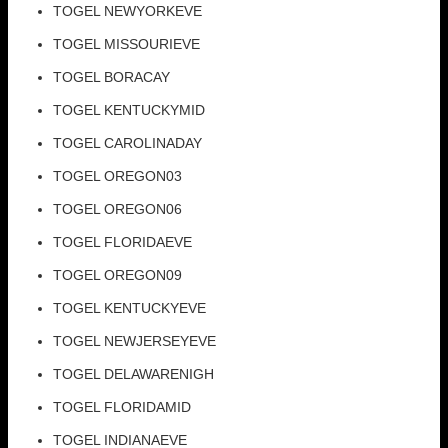
TOGEL NEWYORKEVE
TOGEL MISSOURIEVE
TOGEL BORACAY
TOGEL KENTUCKYMID
TOGEL CAROLINADAY
TOGEL OREGON03
TOGEL OREGON06
TOGEL FLORIDAEVE
TOGEL OREGON09
TOGEL KENTUCKYEVE
TOGEL NEWJERSEYEVE
TOGEL DELAWARENIGH
TOGEL FLORIDAMID
TOGEL INDIANAEVE