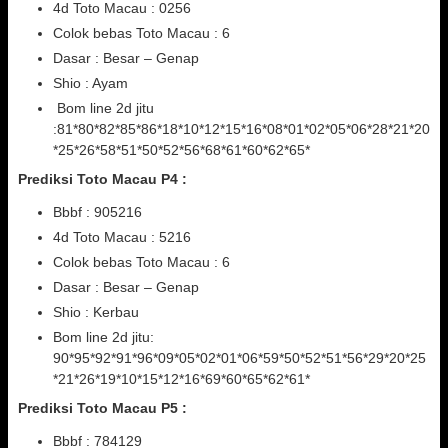
4d Toto Macau : 0256
Colok bebas Toto Macau : 6
Dasar : Besar – Genap
Shio : Ayam
Bom line 2d jitu
:81*80*82*85*86*18*10*12*15*16*08*01*02*05*06*28*21*20
*25*26*58*51*50*52*56*68*61*60*62*65*
Prediksi Toto Macau P4 :
Bbbf : 905216
4d Toto Macau : 5216
Colok bebas Toto Macau : 6
Dasar : Besar – Genap
Shio : Kerbau
Bom line 2d jitu:
90*95*92*91*96*09*05*02*01*06*59*50*52*51*56*29*20*25
*21*26*19*10*15*12*16*69*60*65*62*61*
Prediksi Toto Macau P5 :
Bbbf : 784129