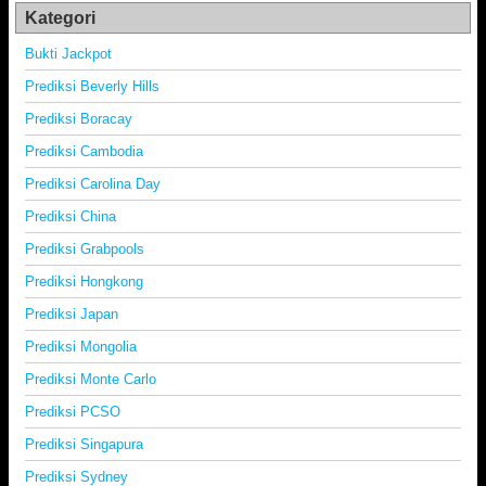
Kategori
Bukti Jackpot
Prediksi Beverly Hills
Prediksi Boracay
Prediksi Cambodia
Prediksi Carolina Day
Prediksi China
Prediksi Grabpools
Prediksi Hongkong
Prediksi Japan
Prediksi Mongolia
Prediksi Monte Carlo
Prediksi PCSO
Prediksi Singapura
Prediksi Sydney