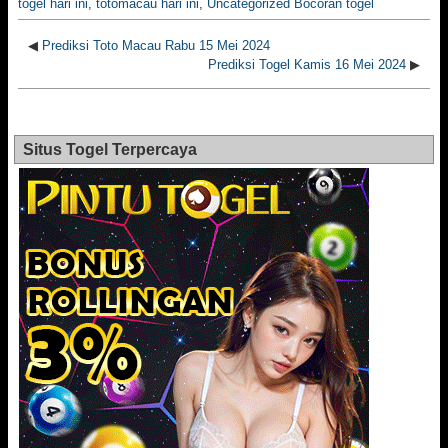
togel hari ini
,
totomacau hari ini
,
Uncategorized Bocoran togel
◀
Prediksi Toto Macau Rabu 15 Mei 2024
Prediksi Togel Kamis 16 Mei 2024
▶
Situs Togel Terpercaya