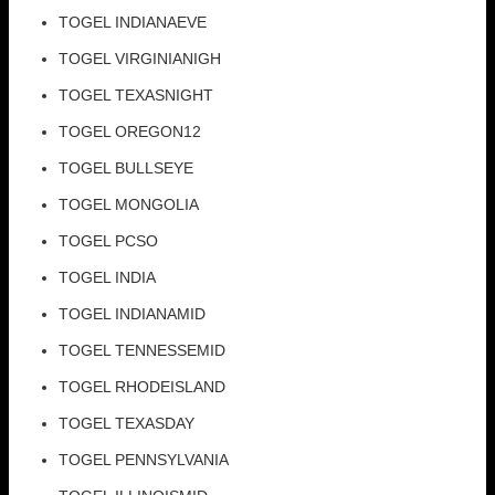
TOGEL INDIANAEVE
TOGEL VIRGINIANIGH
TOGEL TEXASNIGHT
TOGEL OREGON12
TOGEL BULLSEYE
TOGEL MONGOLIA
TOGEL PCSO
TOGEL INDIA
TOGEL INDIANAMID
TOGEL TENNESSEMID
TOGEL RHODEISLAND
TOGEL TEXASDAY
TOGEL PENNSYLVANIA