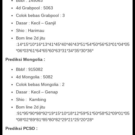
Bbbf : 145063
4d Grabpool : 5063
Colok bebas Grabpool : 3
Dasar : Kecil – Ganjil
Shio : Harimau
Bom line 2d jitu
:14*15*10*16*13*41*45*40*46*43*51*54*50*56*53*01*04*05
*06*03*61*64*65*60*63*31*34*35*30*36*
Prediksi Mongolia :
Bbbf : 915082
4d Mongolia : 5082
Colok bebas Mongolia : 2
Dasar : Kecil – Genap
Shio : Kambing
Bom line 2d jitu
:91*95*90*98*92*19*15*10*18*12*59*51*50*58*52*09*01*05
*08*02*89*81*85*80*82*29*21*25*20*28*
Prediksi PCSO :