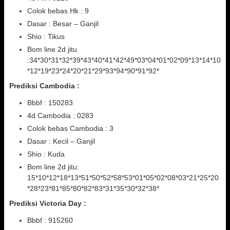
Colok bebas Hk : 9
Dasar : Besar – Ganjil
Shio : Tikus
Bom line 2d jitu
:34*30*31*32*39*43*40*41*42*49*03*04*01*02*09*13*14*10
*12*19*23*24*20*21*29*93*94*90*91*92*
Prediksi Cambodia :
Bbbf : 150283
4d Cambodia : 0283
Colok bebas Cambodia : 3
Dasar : Kecil – Ganjil
Shio : Kuda
Bom line 2d jitu:
15*10*12*18*13*51*50*52*58*53*01*05*02*08*03*21*25*20
*28*23*81*85*80*82*83*31*35*30*32*38*
Prediksi Victoria Day :
Bbbf : 915260