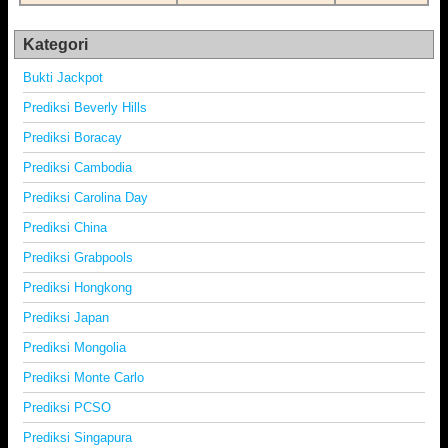
Kategori
Bukti Jackpot
Prediksi Beverly Hills
Prediksi Boracay
Prediksi Cambodia
Prediksi Carolina Day
Prediksi China
Prediksi Grabpools
Prediksi Hongkong
Prediksi Japan
Prediksi Mongolia
Prediksi Monte Carlo
Prediksi PCSO
Prediksi Singapura