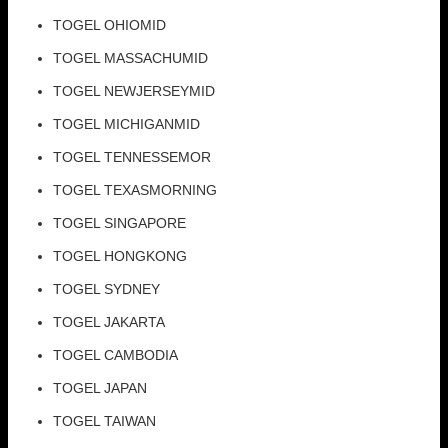
TOGEL OHIOMID
TOGEL MASSACHUMID
TOGEL NEWJERSEYMID
TOGEL MICHIGANMID
TOGEL TENNESSEMOR
TOGEL TEXASMORNING
TOGEL SINGAPORE
TOGEL HONGKONG
TOGEL SYDNEY
TOGEL JAKARTA
TOGEL CAMBODIA
TOGEL JAPAN
TOGEL TAIWAN