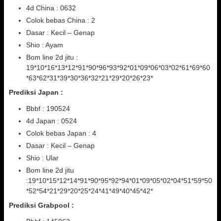
4d China : 0632
Colok bebas China : 2
Dasar : Kecil – Genap
Shio : Ayam
Bom line 2d jitu :
19*10*16*13*12*91*90*96*93*92*01*09*06*03*02*61*69*60
*63*62*31*39*30*36*32*21*29*20*26*23*
Prediksi Japan :
Bbbf : 190524
4d Japan : 0524
Colok bebas Japan : 4
Dasar : Kecil – Genap
Shio : Ular
Bom line 2d jitu
:19*10*15*12*14*91*90*95*92*94*01*09*05*02*04*51*59*50
*52*54*21*29*20*25*24*41*49*40*45*42*
Prediksi Grabpool :