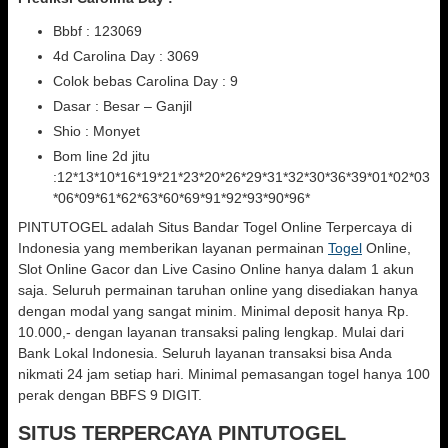
Bbbf : 123069
4d Carolina Day : 3069
Colok bebas Carolina Day : 9
Dasar : Besar – Ganjil
Shio : Monyet
Bom line 2d jitu
:12*13*10*16*19*21*23*20*26*29*31*32*30*36*39*01*02*03
*06*09*61*62*63*60*69*91*92*93*90*96*
PINTUTOGEL adalah Situs Bandar Togel Online Terpercaya di
Indonesia yang memberikan layanan permainan
Togel
Online,
Slot Online Gacor dan Live Casino Online hanya dalam 1 akun
saja. Seluruh permainan taruhan online yang disediakan hanya
dengan modal yang sangat minim. Minimal deposit hanya Rp.
10.000,- dengan layanan transaksi paling lengkap. Mulai dari
Bank Lokal Indonesia. Seluruh layanan transaksi bisa Anda
nikmati 24 jam setiap hari. Minimal pemasangan togel hanya 100
perak dengan BBFS 9 DIGIT.
SITUS TERPERCAYA
PINTUTOGEL