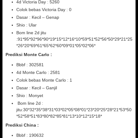
4d Victoria Day : 5260
Colok bebas Victoria Day : 0
Dasar : Kecil – Genap
Shio : Ular
Bom line 2d jitu
:91*95*92*96*90*19*15*12*16*10*59*51*52*56*50*29*21*25
*26*20*69*61*65*62*60*09*01*05*02*06*
Prediksi Monte Carlo :
Bbbf : 302581
4d Monte Carlo : 2581
Colok bebas Monte Carlo : 1
Dasar : Kecil – Ganjil
Shio : Monyet
Bom line 2d :
jitu:30*32*35*38*31*03*02*05*08*01*23*20*25*28*21*53*50
*52*58*51*83*80*82*85*81*13*10*12*15*18*
Prediksi China :
Bbbf : 190632