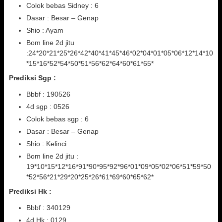
Colok bebas Sidney : 6
Dasar : Besar – Genap
Shio : Ayam
Bom line 2d jitu
:24*20*21*25*26*42*40*41*45*46*02*04*01*05*06*12*14*10
*15*16*52*54*50*51*56*62*64*60*61*65*
Prediksi Sgp :
Bbbf : 190526
4d sgp : 0526
Colok bebas sgp : 6
Dasar : Besar – Genap
Shio : Kelinci
Bom line 2d jitu :
19*10*15*12*16*91*90*95*92*96*01*09*05*02*06*51*59*50
*52*56*21*29*20*25*26*61*69*60*65*62*
Prediksi Hk :
Bbbf : 340129
4d Hk : 0129