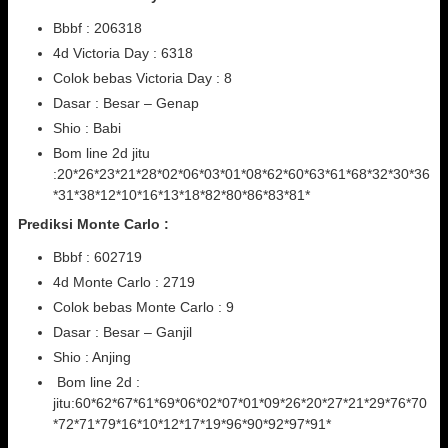
Bbbf : 206318
4d Victoria Day : 6318
Colok bebas Victoria Day : 8
Dasar : Besar – Genap
Shio : Babi
Bom line 2d jitu
:20*26*23*21*28*02*06*03*01*08*62*60*63*61*68*32*30*36
*31*38*12*10*16*13*18*82*80*86*83*81*
Prediksi Monte Carlo :
Bbbf : 602719
4d Monte Carlo : 2719
Colok bebas Monte Carlo : 9
Dasar : Besar – Ganjil
Shio : Anjing
Bom line 2d :
jitu:60*62*67*61*69*06*02*07*01*09*26*20*27*21*29*76*70
*72*71*79*16*10*12*17*19*96*90*92*97*91*