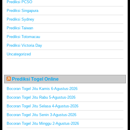
Prediksi PCSO
Prediksi Singapura
Prediksi Sydney
Prediksi Taiwan
Prediksi Totomacau
Prediksi Victoria Day
Uncategorized
Prediksi Togel Online
Bocoran Togel Jitu Kamis 6-Agustus-2026
Bocoran Togel Jitu Rabu 5-Agustus-2026
Bocoran Togel Jitu Selasa 4-Agustus-2026
Bocoran Togel Jitu Senin 3-Agustus-2026
Bocoran Togel Jitu Minggu 2-Agustus-2026