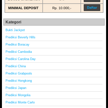
Daftar
MINIMAL DEPOSIT
Rp. 10.000,-
Kategori
Bukti Jackpot
Prediksi Beverly Hills
Prediksi Boracay
Prediksi Cambodia
Prediksi Carolina Day
Prediksi China
Prediksi Grabpools
Prediksi Hongkong
Prediksi Japan
Prediksi Mongolia
Prediksi Monte Carlo