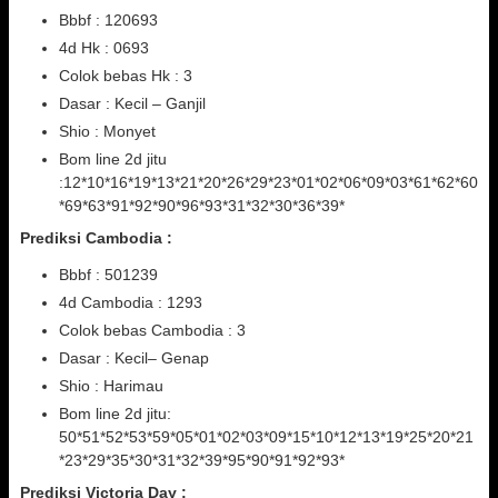
Bbbf : 120693
4d Hk : 0693
Colok bebas Hk : 3
Dasar : Kecil – Ganjil
Shio : Monyet
Bom line 2d jitu
:12*10*16*19*13*21*20*26*29*23*01*02*06*09*03*61*62*60
*69*63*91*92*90*96*93*31*32*30*36*39*
Prediksi Cambodia :
Bbbf : 501239
4d Cambodia : 1293
Colok bebas Cambodia : 3
Dasar : Kecil– Genap
Shio : Harimau
Bom line 2d jitu:
50*51*52*53*59*05*01*02*03*09*15*10*12*13*19*25*20*21
*23*29*35*30*31*32*39*95*90*91*92*93*
Prediksi Victoria Day :