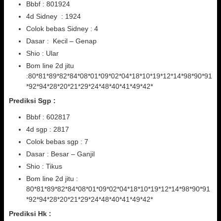
Bbbf : 801924
4d Sidney : 1924
Colok bebas Sidney : 4
Dasar : Kecil – Genap
Shio : Ular
Bom line 2d jitu
:80*81*89*82*84*08*01*09*02*04*18*10*19*12*14*98*90*91
*92*94*28*20*21*29*24*48*40*41*49*42*
Prediksi Sgp :
Bbbf : 602817
4d sgp : 2817
Colok bebas sgp : 7
Dasar : Besar – Ganjil
Shio : Tikus
Bom line 2d jitu :
80*81*89*82*84*08*01*09*02*04*18*10*19*12*14*98*90*91
*92*94*28*20*21*29*24*48*40*41*49*42*
Prediksi Hk :