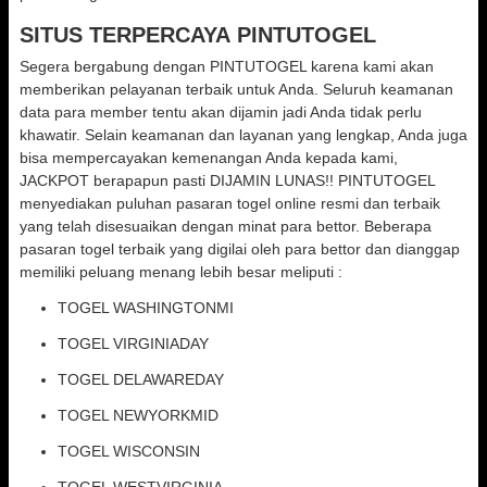
SITUS TERPERCAYA
PINTUTOGEL
Segera bergabung dengan PINTUTOGEL karena kami akan
memberikan pelayanan terbaik untuk Anda. Seluruh keamanan
data para member tentu akan dijamin jadi Anda tidak perlu
khawatir. Selain keamanan dan layanan yang lengkap, Anda juga
bisa mempercayakan kemenangan Anda kepada kami,
JACKPOT berapapun pasti DIJAMIN LUNAS!! PINTUTOGEL
menyediakan puluhan pasaran togel online resmi dan terbaik
yang telah disesuaikan dengan minat para bettor. Beberapa
pasaran togel terbaik yang digilai oleh para bettor dan dianggap
memiliki peluang menang lebih besar meliputi :
TOGEL WASHINGTONMI
TOGEL VIRGINIADAY
TOGEL DELAWAREDAY
TOGEL NEWYORKMID
TOGEL WISCONSIN