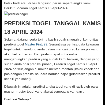
bolak balik atau di beli langsung persis seperti angka kami.
Berikut Bocoran Togel Kamis 18 April-2024.
PREDIKSI TOGEL TANGGAL KAMIS
18 APRIL 2024
Selamat datang, serta terima kasih sudah singgah di komunitas
prediksi togel
Master Pintu99
. Senantiasa periksa data keluaran
togel untuk menolong anda dalam mencari prediksi angka yang
akan keluar hari ini. Dan jikalau dapat coba untuk
mengabungkan prediksi yang sudah kami berikan, dengan yang
sudah anda opsi prediksi pribadi, Prediksi Togel Kamis 18 April
2024 berikut jangan di makan mentah-mentah jikalau cocok dan
pas dengan prediksi saudara barulah hajar (prioritaskan prediksi
sendiri yah sobat).
Dibawah ini adalah prediksi angka togel yang di racik oleh para
master-master togel yang akurat semoga jp yah gan :
Prediksi Sidney :