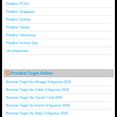
Prediksi PCSO
Prediksi Singapura
Prediksi Sydney
Prediksi Taiwan
Prediksi Totomacau
Prediksi Victoria Day
Uncategorized
Prediksi Togel Online
Bocoran Togel Jitu Minggu 9-Agustus-2026
Bocoran Togel Jitu Sabtu 8-Agustus-2026
Bocoran Togel Jitu Jumat 7-Juli-2026
Bocoran Togel Jitu Kamis 6-Agustus-2026
Bocoran Togel Jitu Rabu 5-Agustus-2026