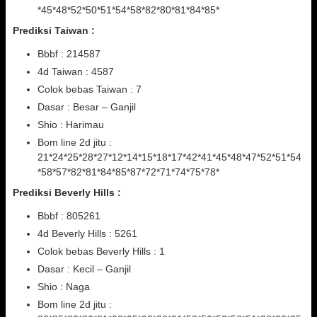
*45*48*52*50*51*54*58*82*80*81*84*85*
Prediksi Taiwan :
Bbbf : 214587
4d Taiwan : 4587
Colok bebas Taiwan : 7
Dasar : Besar – Ganjil
Shio : Harimau
Bom line 2d jitu :
21*24*25*28*27*12*14*15*18*17*42*41*45*48*47*52*51*54
*58*57*82*81*84*85*87*72*71*74*75*78*
Prediksi Beverly Hills :
Bbbf : 805261
4d Beverly Hills : 5261
Colok bebas Beverly Hills : 1
Dasar : Kecil – Ganjil
Shio : Naga
Bom line 2d jitu :