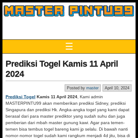
☰
Prediksi Togel Kamis 11 April
2024
Posted by
master
April 10, 2024
Prediksi Togel
Kamis 11 April 2024
, Kami admin
MASTERPINTU99 akan memberikan prediksi Sidney, prediksi
Singapura dan prediksi Hk. Angka-angka togel yang kami dapat
berasal dari para master prediktor yang sudah suhu dan juga
pemberian dari mbah master gunung kawi. Agar para temen-
temen bisa tembus togel bareng kami jp selalu. Di bawah nanti
nomor-nomor togel sudah kami rangkum menjadi 4d jitu, bisa di