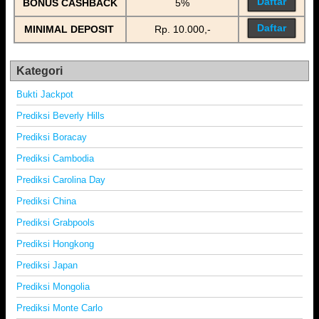
Daftar
BONUS CASHBACK
5%
Daftar
MINIMAL DEPOSIT
Rp. 10.000,-
Kategori
Bukti Jackpot
Prediksi Beverly Hills
Prediksi Boracay
Prediksi Cambodia
Prediksi Carolina Day
Prediksi China
Prediksi Grabpools
Prediksi Hongkong
Prediksi Japan
Prediksi Mongolia
Prediksi Monte Carlo