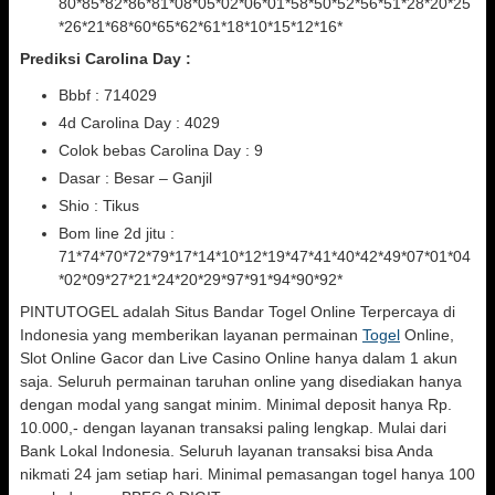
80*85*82*86*81*08*05*02*06*01*58*50*52*56*51*28*20*25
*26*21*68*60*65*62*61*18*10*15*12*16*
Prediksi Carolina Day :
Bbbf : 714029
4d Carolina Day : 4029
Colok bebas Carolina Day : 9
Dasar : Besar – Ganjil
Shio : Tikus
Bom line 2d jitu :
71*74*70*72*79*17*14*10*12*19*47*41*40*42*49*07*01*04
*02*09*27*21*24*20*29*97*91*94*90*92*
PINTUTOGEL adalah Situs Bandar Togel Online Terpercaya di
Indonesia yang memberikan layanan permainan
Togel
Online,
Slot Online Gacor dan Live Casino Online hanya dalam 1 akun
saja. Seluruh permainan taruhan online yang disediakan hanya
dengan modal yang sangat minim. Minimal deposit hanya Rp.
10.000,- dengan layanan transaksi paling lengkap. Mulai dari
Bank Lokal Indonesia. Seluruh layanan transaksi bisa Anda
nikmati 24 jam setiap hari. Minimal pemasangan togel hanya 100