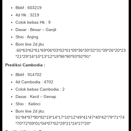
Bbbf : 603219
4d Hk : 3219
Colok bebas Hk : 9
Dasar : Besar – Ganjil
Shio : Anjing
Bom line 2d jitu
:60*63*62*61*69*06*03*02*01*09*36*30*32*31*39*26*20*23
*21*29*16*10*13*12*19*96*90*93*92*91*
Prediksi Cambodia :
Bbbf : 914702
4d Cambodia : 4702
Colok bebas Cambodia : 2
Dasar : Kecil – Genap
Shio : Kelinci
Bom line 2d jitu:
91*94*97*90*92*19*14*17*10*12*49*41*47*40*42*79*71*74
*70*72*09*01*04*07*02*29*21*24*27*20*