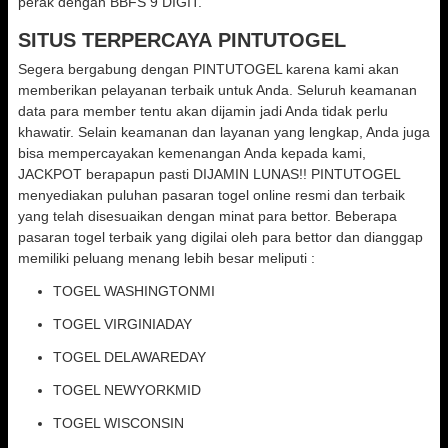
perak dengan BBFS 9 DIGIT.
SITUS TERPERCAYA
PINTUTOGEL
Segera bergabung dengan PINTUTOGEL karena kami akan
memberikan pelayanan terbaik untuk Anda. Seluruh keamanan
data para member tentu akan dijamin jadi Anda tidak perlu
khawatir. Selain keamanan dan layanan yang lengkap, Anda juga
bisa mempercayakan kemenangan Anda kepada kami,
JACKPOT berapapun pasti DIJAMIN LUNAS!! PINTUTOGEL
menyediakan puluhan pasaran togel online resmi dan terbaik
yang telah disesuaikan dengan minat para bettor. Beberapa
pasaran togel terbaik yang digilai oleh para bettor dan dianggap
memiliki peluang menang lebih besar meliputi :
TOGEL WASHINGTONMI
TOGEL VIRGINIADAY
TOGEL DELAWAREDAY
TOGEL NEWYORKMID
TOGEL WISCONSIN