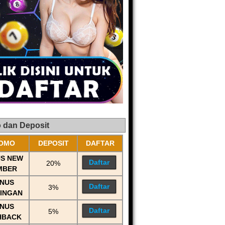
 dan Deposit
OMO
DEPOSIT
DAFTAR
S NEW
Daftar
20%
MBER
NUS
Daftar
3%
INGAN
NUS
Daftar
5%
HBACK