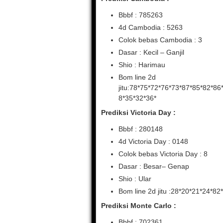
Bbbf : 785263
4d Cambodia : 5263
Colok bebas Cambodia : 3
Dasar : Kecil – Ganjil
Shio : Harimau
Bom line 2d
jitu:78*75*72*76*73*87*85*82*8
8*35*32*36*
Prediksi Victoria Day :
Bbbf : 280148
4d Victoria Day : 0148
Colok bebas Victoria Day : 8
Dasar : Besar– Genap
Shio : Ular
Bom line 2d jitu :28*20*21*24*8
Prediksi Monte Carlo :
Bbbf : 702361