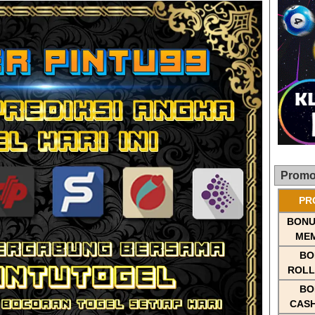
Promo
PR
BONU
ME
BO
ROLL
BO
CAS