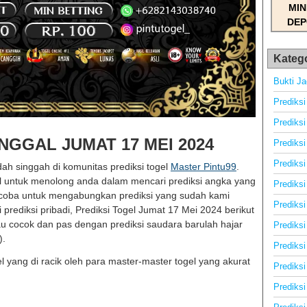
MIN
DEP
Katego
Bukti J
Prediksi
Prediks
NGGAL JUMAT 17 MEI 2024
Prediks
Prediksi
dah singgah di komunitas prediksi togel
Master Pintu99
.
el untuk menolong anda dalam mencari prediksi angka yang
Prediksi
at coba untuk mengabungkan prediksi yang sudah kami
Prediksi
prediksi pribadi, Prediksi Togel Jumat 17 Mei 2024 berikut
u cocok dan pas dengan prediksi saudara barulah hajar
Prediks
).
Prediks
l yang di racik oleh para master-master togel yang akurat
Prediksi
Prediksi