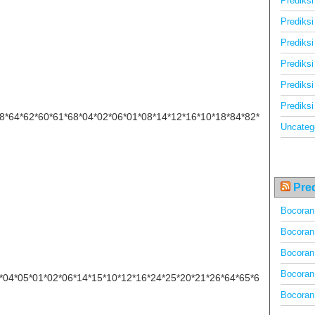
Prediks
Prediksi
Prediks
Prediksi
Prediks
Prediksi
8*64*62*60*61*68*04*02*06*01*08*14*12*16*10*18*84*82*
Uncateg
Pred
Bocoran
Bocoran
Bocoran
Bocoran
*04*05*01*02*06*14*15*10*12*16*24*25*20*21*26*64*65*6
Bocoran