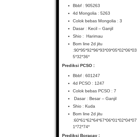
Bbbf : 905263
4d Mongolia : 5263
Colok bebas Mongolia : 3
Dasar : Kecil – Ganjil
Shio : Harimau
Bom line 2d jitu
:90*95*92*96*93*09*05*02*06*03
5*32*36*
Prediksi PCSO :
Bbbf : 601247
4d PCSO : 1247
Colok bebas PCSO : 7
Dasar : Besar – Ganjil
Shio : Kuda
Bom line 2d jitu
:60*61*62*64*67*06*01*02*04*07
1*72*74*
Prediksi Boracay :