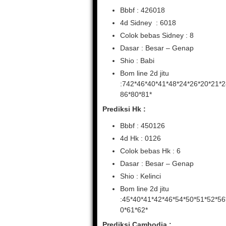
Bbbf : 426018
4d Sidney : 6018
Colok bebas Sidney : 8
Dasar : Besar – Genap
Shio : Babi
Bom line 2d jitu
:742*46*40*41*48*24*26*20*21*2
86*80*81*
Prediksi Hk :
Bbbf : 450126
4d Hk : 0126
Colok bebas Hk : 6
Dasar : Besar – Genap
Shio : Kelinci
Bom line 2d jitu
:45*40*41*42*46*54*50*51*52*56
0*61*62*
Prediksi Cambodia :