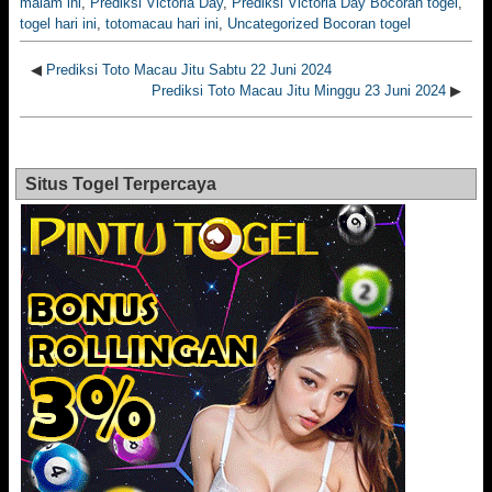
malam ini
,
Prediksi Victoria Day
,
Prediksi Victoria Day Bocoran togel
,
togel hari ini
,
totomacau hari ini
,
Uncategorized Bocoran togel
◀
Prediksi Toto Macau Jitu Sabtu 22 Juni 2024
Prediksi Toto Macau Jitu Minggu 23 Juni 2024
▶
Situs Togel Terpercaya