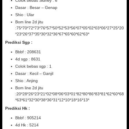
Colok bebas Sidney : 6
Dasar : Besar – Genap
Shio : Ular
Bom line 2d jitu
:75*70*72*73*76*57*50*52*53*56*07*05*02*03*06*27*25*20
*23*26*37*35*30*32*36*67*65*60*62*63*
Prediksi Sgp :
Bbbf : 208631
4d sgp : 8631
Colok bebas sgp : 1
Dasar : Kecil – Ganjil
Shio : Anjing
Bom line 2d jitu
:20*28*26*23*21*02*08*06*03*01*82*80*86*83*81*62*60*68
*63*61*32*30*38*36*31*12*10*18*16*13*
Prediksi Hk :
Bbbf : 905214
4d Hk : 5214