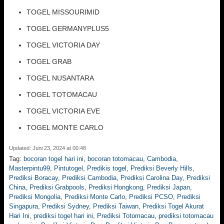
TOGEL MISSOURIMID
TOGEL GERMANYPLUS5
TOGEL VICTORIA DAY
TOGEL GRAB
TOGEL NUSANTARA
TOGEL TOTOMACAU
TOGEL VICTORIA EVE
TOGEL MONTE CARLO
Updated: Juni 23, 2024 at 00:48
Tag:
bocoran togel hari ini
,
bocoran totomacau
,
Cambodia
,
Masterpintu99
,
Pintutogel
,
Predikis togel
,
Prediksi Beverly Hills
,
Prediksi Boracay
,
Prediksi Cambodia
,
Prediksi Carolina Day
,
Prediksi
China
,
Prediksi Grabpools
,
Prediksi Hongkong
,
Prediksi Japan
,
Prediksi Mongolia
,
Prediksi Monte Carlo
,
Prediksi PCSO
,
Prediksi
Singapura
,
Prediksi Sydney
,
Prediksi Taiwan
,
Prediksi Togel Akurat
Hari Ini
,
prediksi togel hari ini
,
Prediksi Totomacau
,
prediksi totomacau