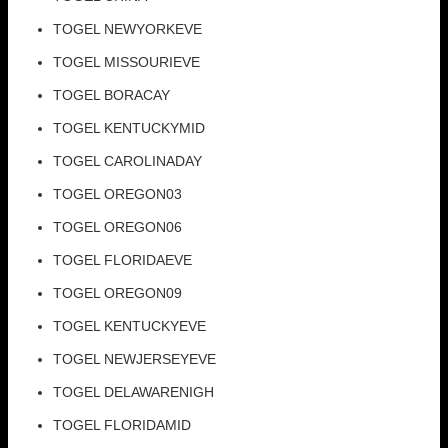
TOGEL NEWYORKEVE
TOGEL MISSOURIEVE
TOGEL BORACAY
TOGEL KENTUCKYMID
TOGEL CAROLINADAY
TOGEL OREGON03
TOGEL OREGON06
TOGEL FLORIDAEVE
TOGEL OREGON09
TOGEL KENTUCKYEVE
TOGEL NEWJERSEYEVE
TOGEL DELAWARENIGH
TOGEL FLORIDAMID