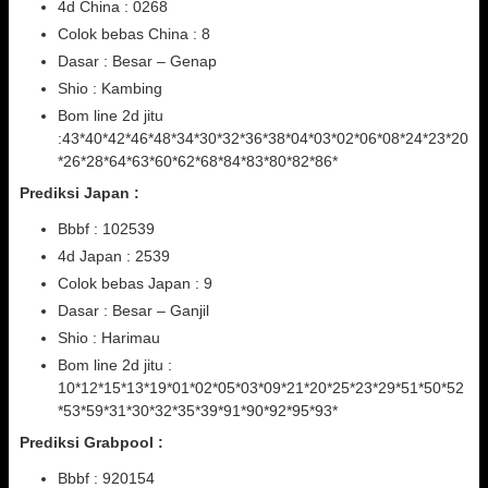
4d China : 0268
Colok bebas China : 8
Dasar : Besar – Genap
Shio : Kambing
Bom line 2d jitu
:43*40*42*46*48*34*30*32*36*38*04*03*02*06*08*24*23*20
*26*28*64*63*60*62*68*84*83*80*82*86*
Prediksi Japan :
Bbbf : 102539
4d Japan : 2539
Colok bebas Japan : 9
Dasar : Besar – Ganjil
Shio : Harimau
Bom line 2d jitu :
10*12*15*13*19*01*02*05*03*09*21*20*25*23*29*51*50*52
*53*59*31*30*32*35*39*91*90*92*95*93*
Prediksi Grabpool :
Bbbf : 920154