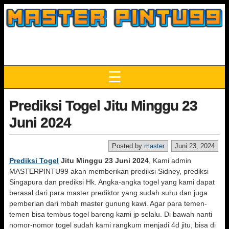
☰
Prediksi Togel Jitu Minggu 23
Juni 2024
Posted by
master
Juni 23, 2024
Prediksi Togel
Jitu Minggu 23 Juni 2024
, Kami admin
MASTERPINTU99 akan memberikan prediksi Sidney, prediksi
Singapura dan prediksi Hk. Angka-angka togel yang kami dapat
berasal dari para master prediktor yang sudah suhu dan juga
pemberian dari mbah master gunung kawi. Agar para temen-
temen bisa tembus togel bareng kami jp selalu. Di bawah nanti
nomor-nomor togel sudah kami rangkum menjadi 4d jitu, bisa di