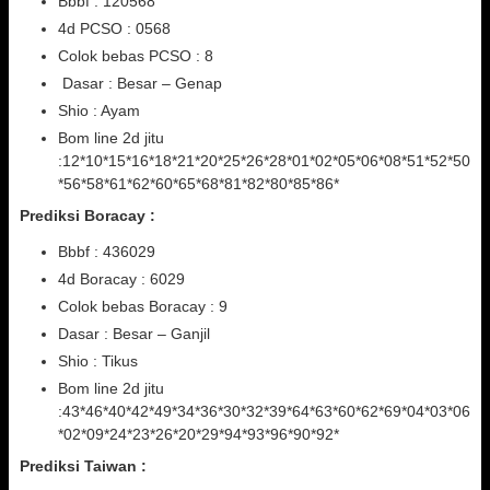
Bbbf : 120568
4d PCSO : 0568
Colok bebas PCSO : 8
Dasar : Besar – Genap
Shio : Ayam
Bom line 2d jitu
:12*10*15*16*18*21*20*25*26*28*01*02*05*06*08*51*52*50
*56*58*61*62*60*65*68*81*82*80*85*86*
Prediksi Boracay :
Bbbf : 436029
4d Boracay : 6029
Colok bebas Boracay : 9
Dasar : Besar – Ganjil
Shio : Tikus
Bom line 2d jitu
:43*46*40*42*49*34*36*30*32*39*64*63*60*62*69*04*03*06
*02*09*24*23*26*20*29*94*93*96*90*92*
Prediksi Taiwan :