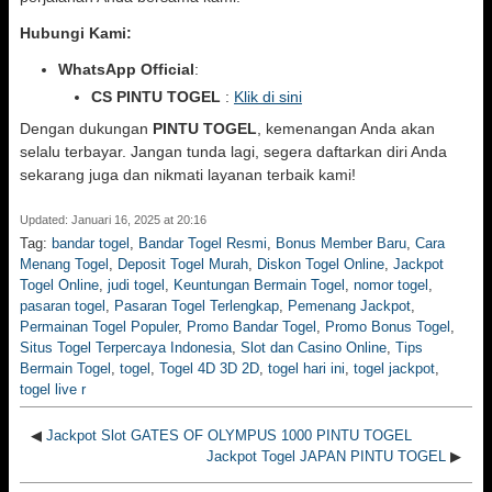
Hubungi Kami:
WhatsApp Official
:
CS PINTU TOGEL
:
Klik di sini
Dengan dukungan
PINTU TOGEL
, kemenangan Anda akan
selalu terbayar. Jangan tunda lagi, segera daftarkan diri Anda
sekarang juga dan nikmati layanan terbaik kami!
Updated: Januari 16, 2025 at 20:16
Tag:
bandar togel
,
Bandar Togel Resmi
,
Bonus Member Baru
,
Cara
Menang Togel
,
Deposit Togel Murah
,
Diskon Togel Online
,
Jackpot
Togel Online
,
judi togel
,
Keuntungan Bermain Togel
,
nomor togel
,
pasaran togel
,
Pasaran Togel Terlengkap
,
Pemenang Jackpot
,
Permainan Togel Populer
,
Promo Bandar Togel
,
Promo Bonus Togel
,
Situs Togel Terpercaya Indonesia
,
Slot dan Casino Online
,
Tips
Bermain Togel
,
togel
,
Togel 4D 3D 2D
,
togel hari ini
,
togel jackpot
,
togel live r
◀
Jackpot Slot GATES OF OLYMPUS 1000 PINTU TOGEL
Jackpot Togel JAPAN PINTU TOGEL
▶