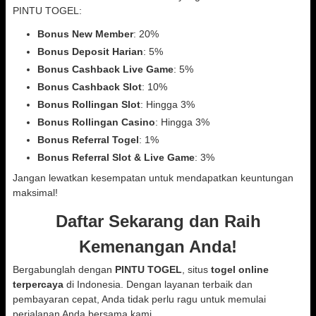
PINTU TOGEL:
Bonus New Member
: 20%
Bonus Deposit Harian
: 5%
Bonus Cashback Live Game
: 5%
Bonus Cashback Slot
: 10%
Bonus Rollingan Slot
: Hingga 3%
Bonus Rollingan Casino
: Hingga 3%
Bonus Referral Togel
: 1%
Bonus Referral Slot & Live Game
: 3%
Jangan lewatkan kesempatan untuk mendapatkan keuntungan
maksimal!
Daftar Sekarang dan Raih
Kemenangan Anda!
Bergabunglah dengan
PINTU TOGEL
, situs
togel online
terpercaya
di Indonesia. Dengan layanan terbaik dan
pembayaran cepat, Anda tidak perlu ragu untuk memulai
perjalanan Anda bersama kami.