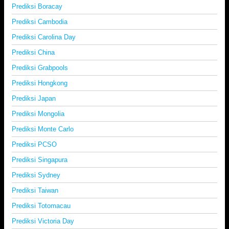
Prediksi Boracay
Prediksi Cambodia
Prediksi Carolina Day
Prediksi China
Prediksi Grabpools
Prediksi Hongkong
Prediksi Japan
Prediksi Mongolia
Prediksi Monte Carlo
Prediksi PCSO
Prediksi Singapura
Prediksi Sydney
Prediksi Taiwan
Prediksi Totomacau
Prediksi Victoria Day