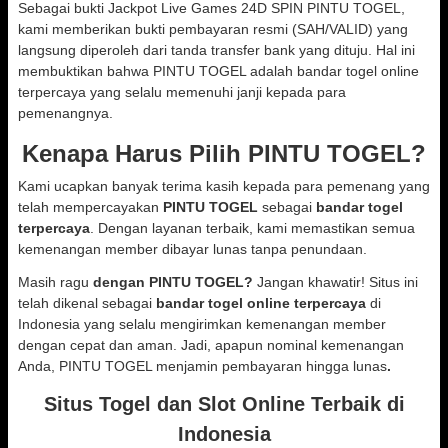
Sebagai bukti Jackpot Live Games 24D SPIN PINTU TOGEL,
kami memberikan bukti pembayaran resmi (SAH/VALID) yang
langsung diperoleh dari tanda transfer bank yang dituju. Hal ini
membuktikan bahwa PINTU TOGEL adalah bandar togel online
terpercaya yang selalu memenuhi janji kepada para
pemenangnya.
Kenapa Harus Pilih PINTU TOGEL?
Kami ucapkan banyak terima kasih kepada para pemenang yang
telah mempercayakan
PINTU TOGEL
sebagai
bandar togel
terpercaya
. Dengan layanan terbaik, kami memastikan semua
kemenangan member dibayar lunas tanpa penundaan.
Masih ragu
dengan PINTU TOGEL?
Jangan khawatir! Situs ini
telah dikenal sebagai
bandar togel online terpercaya
di
Indonesia yang selalu mengirimkan kemenangan member
dengan cepat dan aman. Jadi, apapun nominal kemenangan
Anda, PINTU TOGEL menjamin pembayaran hingga lunas
.
Situs Togel dan Slot Online Terbaik di
Indonesia