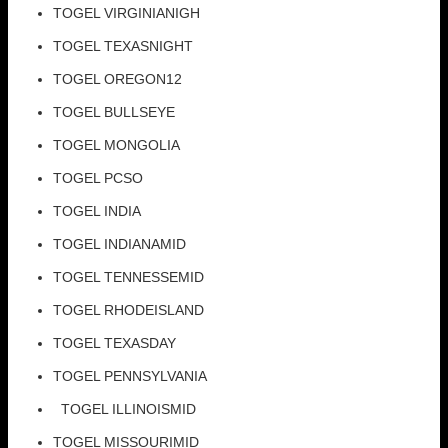
TOGEL VIRGINIANIGH
TOGEL TEXASNIGHT
TOGEL OREGON12
TOGEL BULLSEYE
TOGEL MONGOLIA
TOGEL PCSO
TOGEL INDIA
TOGEL INDIANAMID
TOGEL TENNESSEMID
TOGEL RHODEISLAND
TOGEL TEXASDAY
TOGEL PENNSYLVANIA
TOGEL ILLINOISMID
TOGEL MISSOURIMID