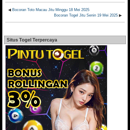
◀
Bocoran Toto Macau Jitu Minggu 18 Mei 2025
Bocoran Togel Jitu Senin 19 Mei 2025
▶
Situs Togel Terpercaya