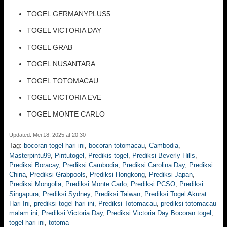
TOGEL GERMANYPLUS5
TOGEL VICTORIA DAY
TOGEL GRAB
TOGEL NUSANTARA
TOGEL TOTOMACAU
TOGEL VICTORIA EVE
TOGEL MONTE CARLO
Updated: Mei 18, 2025 at 20:30
Tag:
bocoran togel hari ini
,
bocoran totomacau
,
Cambodia
,
Masterpintu99
,
Pintutogel
,
Predikis togel
,
Prediksi Beverly Hills
,
Prediksi Boracay
,
Prediksi Cambodia
,
Prediksi Carolina Day
,
Prediksi
China
,
Prediksi Grabpools
,
Prediksi Hongkong
,
Prediksi Japan
,
Prediksi Mongolia
,
Prediksi Monte Carlo
,
Prediksi PCSO
,
Prediksi
Singapura
,
Prediksi Sydney
,
Prediksi Taiwan
,
Prediksi Togel Akurat
Hari Ini
,
prediksi togel hari ini
,
Prediksi Totomacau
,
prediksi totomacau
malam ini
,
Prediksi Victoria Day
,
Prediksi Victoria Day Bocoran togel
,
togel hari ini
,
totoma