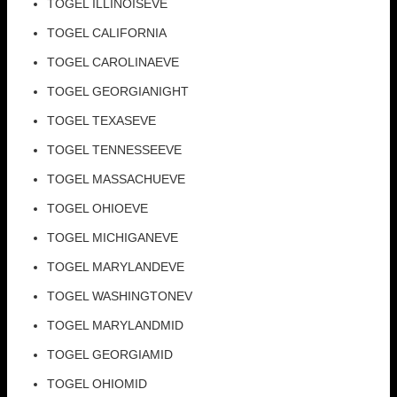
TOGEL ILLINOISEVE
TOGEL CALIFORNIA
TOGEL CAROLINAEVE
TOGEL GEORGIANIGHT
TOGEL TEXASEVE
TOGEL TENNESSEEVE
TOGEL MASSACHUEVE
TOGEL OHIOEVE
TOGEL MICHIGANEVE
TOGEL MARYLANDEVE
TOGEL WASHINGTONEV
TOGEL MARYLANDMID
TOGEL GEORGIAMID
TOGEL OHIOMID