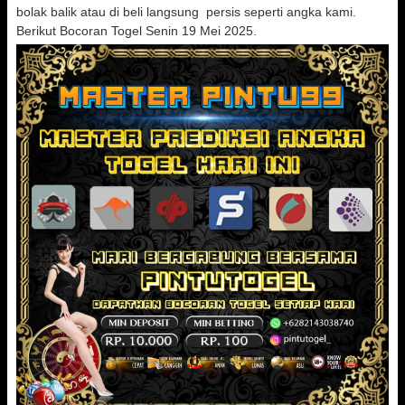
bolak balik atau di beli langsung persis seperti angka kami.
Berikut Bocoran Togel Senin 19 Mei 2025.