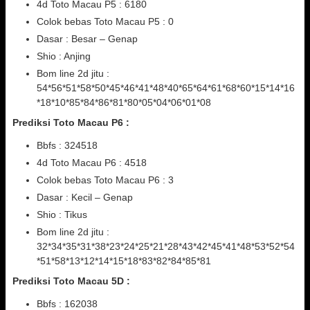
4d Toto Macau P5 : 6180
Colok bebas Toto Macau P5 : 0
Dasar : Besar – Genap
Shio : Anjing
Bom line 2d jitu :
54*56*51*58*50*45*46*41*48*40*65*64*61*68*60*15*14*16
*18*10*85*84*86*81*80*05*04*06*01*08
Prediksi Toto Macau P6 :
Bbfs : 324518
4d Toto Macau P6 : 4518
Colok bebas Toto Macau P6 : 3
Dasar : Kecil – Genap
Shio : Tikus
Bom line 2d jitu :
32*34*35*31*38*23*24*25*21*28*43*42*45*41*48*53*52*54
*51*58*13*12*14*15*18*83*82*84*85*81
Prediksi Toto Macau 5D :
Bbfs : 162038