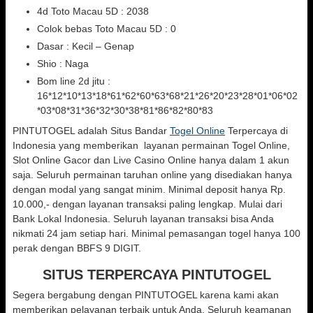
4d Toto Macau 5D : 2038
Colok bebas Toto Macau 5D : 0
Dasar : Kecil – Genap
Shio : Naga
Bom line 2d jitu :
16*12*10*13*18*61*62*60*63*68*21*26*20*23*28*01*06*02
*03*08*31*36*32*30*38*81*86*82*80*83
PINTUTOGEL adalah Situs Bandar
Togel Online
Terpercaya di
Indonesia yang memberikan layanan permainan Togel Online,
Slot Online Gacor dan Live Casino Online hanya dalam 1 akun
saja. Seluruh permainan taruhan online yang disediakan hanya
dengan modal yang sangat minim. Minimal deposit hanya Rp.
10.000,- dengan layanan transaksi paling lengkap. Mulai dari
Bank Lokal Indonesia. Seluruh layanan transaksi bisa Anda
nikmati 24 jam setiap hari. Minimal pemasangan togel hanya 100
perak dengan BBFS 9 DIGIT.
SITUS TERPERCAYA
PINTUTOGEL
Segera bergabung dengan PINTUTOGEL karena kami akan
memberikan pelayanan terbaik untuk Anda. Seluruh keamanan