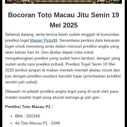
Bocoran Toto Macau Jitu Senin 19
Mei 2025
Selamat datang, serta terima kasih sudah singgah di komunitas
prediksi togel
Master Pintu99
. Senantiasa periksa data keluaran
togel untuk menolong anda dalam mencari prediksi angka yang
akan keluar hari ini. Dan jikalau dapat coba untuk
mengabungkan prediksi yang sudah kami berikan, dengan yang
sudah anda opsi prediksi pribadi, Prediksi Togel Senin 19 Mei
2025 berikut jangan di makan mentah-mentah jikalau cocok dan
pas dengan prediksi saudara barulah hajar (prioritaskan prediksi
sendiri yah sobat).
Dibawah ini adalah prediksi angka togel yang di racik oleh para
master-master togel yang akurat semoga jp yah gan :
Prediksi Toto Macau P1 :
Bbfs : 502346
4d Toto Macau P1 : 2346