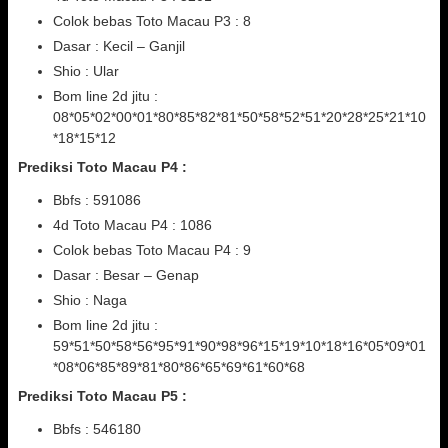
Colok bebas Toto Macau P3 : 8
Dasar : Kecil – Ganjil
Shio : Ular
Bom line 2d jitu :
08*05*02*00*01*80*85*82*81*50*58*52*51*20*28*25*21*10
*18*15*12
Prediksi Toto Macau P4 :
Bbfs : 591086
4d Toto Macau P4 : 1086
Colok bebas Toto Macau P4 : 9
Dasar : Besar – Genap
Shio : Naga
Bom line 2d jitu :
59*51*50*58*56*95*91*90*98*96*15*19*10*18*16*05*09*01
*08*06*85*89*81*80*86*65*69*61*60*68
Prediksi Toto Macau P5 :
Bbfs : 546180