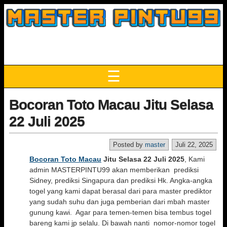
☰
Bocoran Toto Macau Jitu Selasa
22 Juli 2025
Posted by
master
Juli 22, 2025
Bocoran Toto Macau
Jitu Selasa 22 Juli
2025
, Kami
admin MASTERPINTU99 akan memberikan prediksi
Sidney, prediksi Singapura dan prediksi Hk. Angka-angka
togel yang kami dapat berasal dari para master prediktor
yang sudah suhu dan juga pemberian dari mbah master
gunung kawi. Agar para temen-temen bisa tembus togel
bareng kami jp selalu. Di bawah nanti nomor-nomor togel