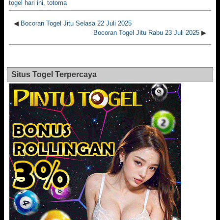
togel hari ini
,
totoma
◀
Bocoran Togel Jitu Selasa 22 Juli 2025
Bocoran Togel Jitu Rabu 23 Juli 2025
▶
Situs Togel Terpercaya