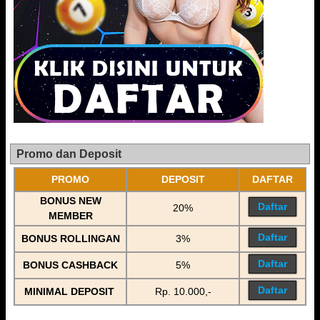
Promo dan Deposit
PROMO
DEPOSIT
DAFTAR
BONUS NEW
Daftar
20%
MEMBER
Daftar
BONUS ROLLINGAN
3%
Daftar
BONUS CASHBACK
5%
Daftar
MINIMAL DEPOSIT
Rp. 10.000,-