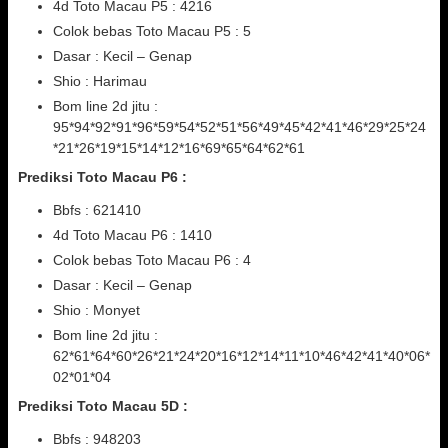
4d Toto Macau P5 : 4216
Colok bebas Toto Macau P5 : 5
Dasar : Kecil – Genap
Shio : Harimau
Bom line 2d jitu :
95*94*92*91*96*59*54*52*51*56*49*45*42*41*46*29*25*24
*21*26*19*15*14*12*16*69*65*64*62*61
Prediksi Toto Macau P6 :
Bbfs : 621410
4d Toto Macau P6 : 1410
Colok bebas Toto Macau P6 : 4
Dasar : Kecil – Genap
Shio : Monyet
Bom line 2d jitu :
62*61*64*60*26*21*24*20*16*12*14*11*10*46*42*41*40*06*
02*01*04
Prediksi Toto Macau 5D :
Bbfs : 948203