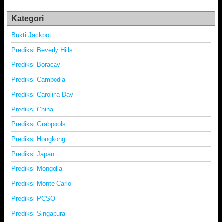
Kategori
Bukti Jackpot
Prediksi Beverly Hills
Prediksi Boracay
Prediksi Cambodia
Prediksi Carolina Day
Prediksi China
Prediksi Grabpools
Prediksi Hongkong
Prediksi Japan
Prediksi Mongolia
Prediksi Monte Carlo
Prediksi PCSO
Prediksi Singapura