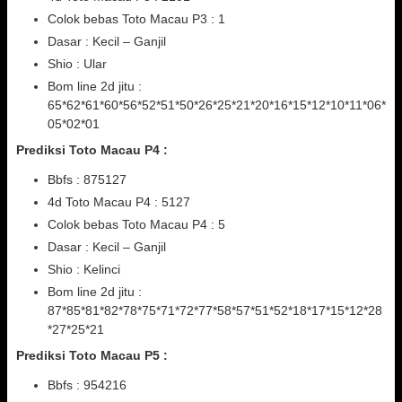
Colok bebas Toto Macau P3 : 1
Dasar : Kecil – Ganjil
Shio : Ular
Bom line 2d jitu :
65*62*61*60*56*52*51*50*26*25*21*20*16*15*12*10*11*06*
05*02*01
Prediksi Toto Macau P4 :
Bbfs : 875127
4d Toto Macau P4 : 5127
Colok bebas Toto Macau P4 : 5
Dasar : Kecil – Ganjil
Shio : Kelinci
Bom line 2d jitu :
87*85*81*82*78*75*71*72*77*58*57*51*52*18*17*15*12*28
*27*25*21
Prediksi Toto Macau P5 :
Bbfs : 954216