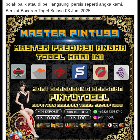
bolak balik atau di beli langsung persis seperti angka kami.
Berikut Bocoran Togel Selasa 03 Juni 2025.