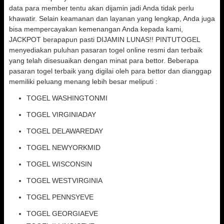
data para member tentu akan dijamin jadi Anda tidak perlu
khawatir. Selain keamanan dan layanan yang lengkap, Anda juga
bisa mempercayakan kemenangan Anda kepada kami,
JACKPOT berapapun pasti DIJAMIN LUNAS!! PINTUTOGEL
menyediakan puluhan pasaran togel online resmi dan terbaik
yang telah disesuaikan dengan minat para bettor. Beberapa
pasaran togel terbaik yang digilai oleh para bettor dan dianggap
memiliki peluang menang lebih besar meliputi :
TOGEL WASHINGTONMI
TOGEL VIRGINIADAY
TOGEL DELAWAREDAY
TOGEL NEWYORKMID
TOGEL WISCONSIN
TOGEL WESTVIRGINIA
TOGEL PENNSYEVE
TOGEL GEORGIAEVE