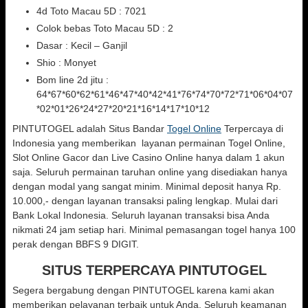
4d Toto Macau 5D : 7021
Colok bebas Toto Macau 5D : 2
Dasar : Kecil – Ganjil
Shio : Monyet
Bom line 2d jitu :
64*67*60*62*61*46*47*40*42*41*76*74*70*72*71*06*04*07
*02*01*26*24*27*20*21*16*14*17*10*12
PINTUTOGEL adalah Situs Bandar
Togel Online
Terpercaya di
Indonesia yang memberikan layanan permainan Togel Online,
Slot Online Gacor dan Live Casino Online hanya dalam 1 akun
saja. Seluruh permainan taruhan online yang disediakan hanya
dengan modal yang sangat minim. Minimal deposit hanya Rp.
10.000,- dengan layanan transaksi paling lengkap. Mulai dari
Bank Lokal Indonesia. Seluruh layanan transaksi bisa Anda
nikmati 24 jam setiap hari. Minimal pemasangan togel hanya 100
perak dengan BBFS 9 DIGIT.
SITUS TERPERCAYA
PINTUTOGEL
Segera bergabung dengan PINTUTOGEL karena kami akan
memberikan pelayanan terbaik untuk Anda. Seluruh keamanan