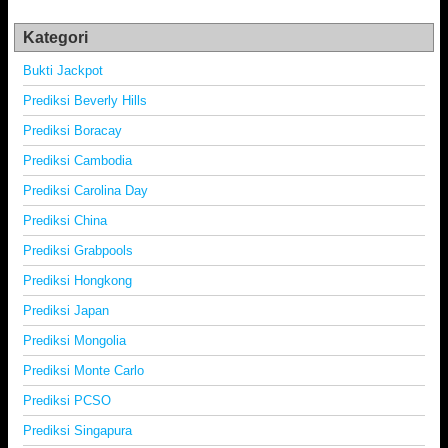
Kategori
Bukti Jackpot
Prediksi Beverly Hills
Prediksi Boracay
Prediksi Cambodia
Prediksi Carolina Day
Prediksi China
Prediksi Grabpools
Prediksi Hongkong
Prediksi Japan
Prediksi Mongolia
Prediksi Monte Carlo
Prediksi PCSO
Prediksi Singapura