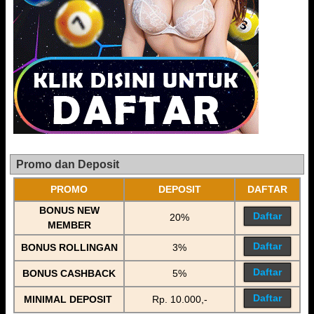
Promo dan Deposit
PROMO
DEPOSIT
DAFTAR
BONUS NEW
Daftar
20%
MEMBER
Daftar
BONUS ROLLINGAN
3%
Daftar
BONUS CASHBACK
5%
Daftar
MINIMAL DEPOSIT
Rp. 10.000,-