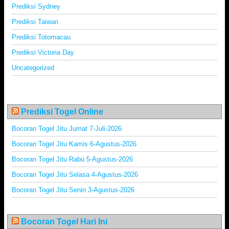
Prediksi Sydney
Prediksi Taiwan
Prediksi Totomacau
Prediksi Victoria Day
Uncategorized
Prediksi Togel Online
Bocoran Togel Jitu Jumat 7-Juli-2026
Bocoran Togel Jitu Kamis 6-Agustus-2026
Bocoran Togel Jitu Rabu 5-Agustus-2026
Bocoran Togel Jitu Selasa 4-Agustus-2026
Bocoran Togel Jitu Senin 3-Agustus-2026
Bocoran Togel Hari Ini