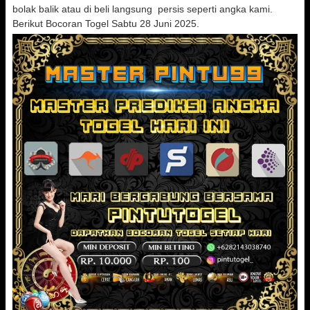
bolak balik atau di beli langsung persis seperti angka kami.
Berikut Bocoran Togel Sabtu 28 Juni 2025.