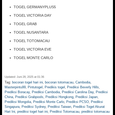
TOGEL GERMANYPLUS5
TOGEL VICTORIA DAY
TOGEL GRAB
TOGEL NUSANTARA
TOGEL TOTOMACAU
TOGEL VICTORIA EVE
TOGEL MONTE CARLO
Updated: Juni 28, 2025 at 01:36
Tag:
bocoran togel hari ini
,
bocoran totomacau
,
Cambodia
,
Masterpintu99
,
Pintutogel
,
Predikis togel
,
Prediksi Beverly Hills
,
Prediksi Boracay
,
Prediksi Cambodia
,
Prediksi Carolina Day
,
Prediksi
China
,
Prediksi Grabpools
,
Prediksi Hongkong
,
Prediksi Japan
,
Prediksi Mongolia
,
Prediksi Monte Carlo
,
Prediksi PCSO
,
Prediksi
Singapura
,
Prediksi Sydney
,
Prediksi Taiwan
,
Prediksi Togel Akurat
Hari Ini
,
prediksi togel hari ini
,
Prediksi Totomacau
,
prediksi totomacau