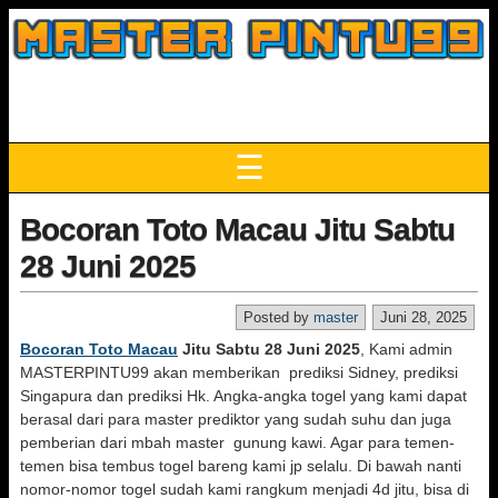
☰
Bocoran Toto Macau Jitu Sabtu
28 Juni 2025
Posted by
master
Juni 28, 2025
Bocoran Toto Macau
Jitu Sabtu 28 Juni
2025
, Kami admin
MASTERPINTU99 akan memberikan prediksi Sidney, prediksi
Singapura dan prediksi Hk. Angka-angka togel yang kami dapat
berasal dari para master prediktor yang sudah suhu dan juga
pemberian dari mbah master gunung kawi. Agar para temen-
temen bisa tembus togel bareng kami jp selalu. Di bawah nanti
nomor-nomor togel sudah kami rangkum menjadi 4d jitu, bisa di