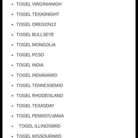
TOGEL VIRGINIANIGH
TOGEL TEXASNIGHT
TOGEL OREGON12
TOGEL BULLSEYE
TOGEL MONGOLIA
TOGEL PCSO
TOGEL INDIA
TOGEL INDIANAMID
TOGEL TENNESSEMID
TOGEL RHODEISLAND
TOGEL TEXASDAY
TOGEL PENNSYLVANIA
TOGEL ILLINOISMID
TOGEL MISSOURIMID