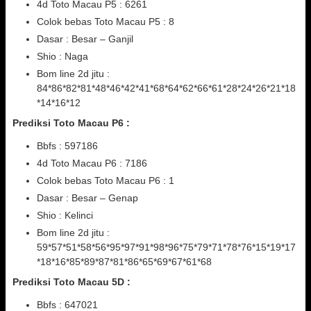
4d Toto Macau P5 : 6261
Colok bebas Toto Macau P5 : 8
Dasar : Besar – Ganjil
Shio : Naga
Bom line 2d jitu :
84*86*82*81*48*46*42*41*68*64*62*66*61*28*24*26*21*18
*14*16*12
Prediksi Toto Macau P6 :
Bbfs : 597186
4d Toto Macau P6 : 7186
Colok bebas Toto Macau P6 : 1
Dasar : Besar – Genap
Shio : Kelinci
Bom line 2d jitu :
59*57*51*58*56*95*97*91*98*96*75*79*71*78*76*15*19*17
*18*16*85*89*87*81*86*65*69*67*61*68
Prediksi Toto Macau 5D :
Bbfs : 647021