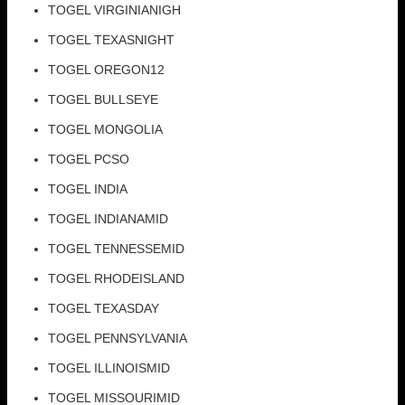
TOGEL VIRGINIANIGH
TOGEL TEXASNIGHT
TOGEL OREGON12
TOGEL BULLSEYE
TOGEL MONGOLIA
TOGEL PCSO
TOGEL INDIA
TOGEL INDIANAMID
TOGEL TENNESSEMID
TOGEL RHODEISLAND
TOGEL TEXASDAY
TOGEL PENNSYLVANIA
TOGEL ILLINOISMID
TOGEL MISSOURIMID