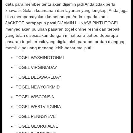
data para member tentu akan dijamin jadi Anda tidak perlu
khawatir. Selain keamanan dan layanan yang lengkap, Anda juga
bisa mempercayakan kemenangan Anda kepada kami,
JACKPOT berapapun pasti DIJAMIN LUNAS!! PINTUTOGEL
menyediakan puluhan pasaran togel online resmi dan terbaik
yang telah disesuaikan dengan minat para bettor. Beberapa
pasaran togel terbaik yang digilai oleh para bettor dan dianggap
memiliki peluang menang lebih besar meliputi :
TOGEL WASHINGTONMI
TOGEL VIRGINIADAY
TOGEL DELAWAREDAY
TOGEL NEWYORKMID
TOGEL WISCONSIN
TOGEL WESTVIRGINIA
TOGEL PENNSYEVE
TOGEL GEORGIAEVE