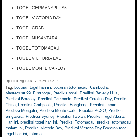
TOGEL GERMANYPLUS5
TOGEL VICTORIA DAY
TOGEL GRAB
TOGEL NUSANTARA
TOGEL TOTOMACAU
TOGEL VICTORIA EVE
TOGEL MONTE CARLO7
Updated: Agustus 17, 2024 at 08:14
Tag:
bocoran togel hari ini
,
bocoran totomacau
,
Cambodia
,
Masterpintu99
,
Pintutogel
,
Predikis togel
,
Prediksi Beverly Hills
,
Prediksi Boracay
,
Prediksi Cambodia
,
Prediksi Carolina Day
,
Prediksi
China
,
Prediksi Grabpools
,
Prediksi Hongkong
,
Prediksi Japan
,
Prediksi Mongolia
,
Prediksi Monte Carlo
,
Prediksi PCSO
,
Prediksi
Singapura
,
Prediksi Sydney
,
Prediksi Taiwan
,
Prediksi Togel Akurat
Hari Ini
,
prediksi togel hari ini
,
Prediksi Totomacau
,
prediksi totomacau
malam ini
,
Prediksi Victoria Day
,
Prediksi Victoria Day Bocoran togel
,
togel hari ini
,
totoma