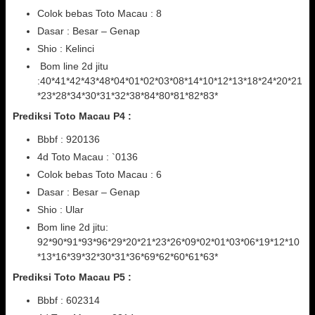
Colok bebas Toto Macau : 8
Dasar : Besar – Genap
Shio : Kelinci
Bom line 2d jitu
:40*41*42*43*48*04*01*02*03*08*14*10*12*13*18*24*20*21
*23*28*34*30*31*32*38*84*80*81*82*83*
Prediksi Toto Macau P4 :
Bbbf : 920136
4d Toto Macau : `0136
Colok bebas Toto Macau : 6
Dasar : Besar – Genap
Shio : Ular
Bom line 2d jitu:
92*90*91*93*96*29*20*21*23*26*09*02*01*03*06*19*12*10
*13*16*39*32*30*31*36*69*62*60*61*63*
Prediksi Toto Macau P5 :
Bbbf : 602314