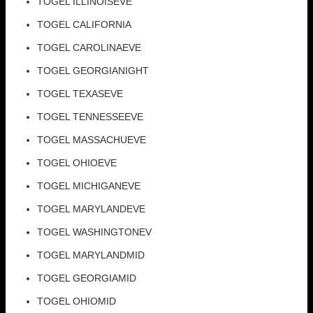
TOGEL ILLINOISEVE
TOGEL CALIFORNIA
TOGEL CAROLINAEVE
TOGEL GEORGIANIGHT
TOGEL TEXASEVE
TOGEL TENNESSEEVE
TOGEL MASSACHUEVE
TOGEL OHIOEVE
TOGEL MICHIGANEVE
TOGEL MARYLANDEVE
TOGEL WASHINGTONEV
TOGEL MARYLANDMID
TOGEL GEORGIAMID
TOGEL OHIOMID