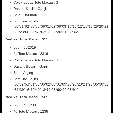
Colok bebas Toto Macau : 3
Dasar : Kecil – Ganjil
Shio : Harimau
Bom line 2d jitu
:80*81*82*86*83*08*01*02*06*03*18*10*12*16*13*28*20*21
*26*23*68*60*61*62*63*38*30*31*32*36*
Prediksi Toto Macau P2 :
Bbbf : 602319
4d Toto Macau : 2319
Colok bebas Toto Macau : 9
Dasar : Besar – Ganjil
Shio : Anjing
Bom line 2d jitu
:60*62*63*61*69*06*02*03*01*09*26*20*23*21*29*36*30*32
*31*39*16*10*12*13*19*96*90*92*93*91*
Prediksi Toto Macau P3 :
Bbbf : 401238
4d Toto Macau : 1238