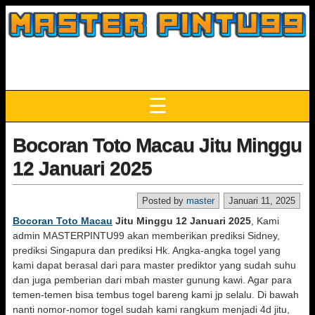
☰
Bocoran Toto Macau Jitu Minggu
12 Januari 2025
Posted by
master
Januari 11, 2025
Bocoran Toto Macau
Jitu Minggu 12 Januari
2025
, Kami
admin MASTERPINTU99 akan memberikan prediksi Sidney,
prediksi Singapura dan prediksi Hk. Angka-angka togel yang
kami dapat berasal dari para master prediktor yang sudah suhu
dan juga pemberian dari mbah master gunung kawi. Agar para
temen-temen bisa tembus togel bareng kami jp selalu. Di bawah
nanti nomor-nomor togel sudah kami rangkum menjadi 4d jitu,