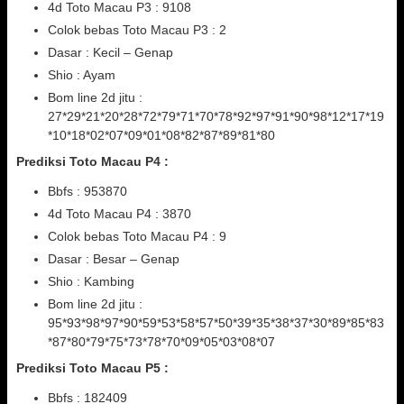
4d Toto Macau P3 : 9108
Colok bebas Toto Macau P3 : 2
Dasar : Kecil – Genap
Shio : Ayam
Bom line 2d jitu :
27*29*21*20*28*72*79*71*70*78*92*97*91*90*98*12*17*19
*10*18*02*07*09*01*08*82*87*89*81*80
Prediksi Toto Macau P4 :
Bbfs : 953870
4d Toto Macau P4 : 3870
Colok bebas Toto Macau P4 : 9
Dasar : Besar – Genap
Shio : Kambing
Bom line 2d jitu :
95*93*98*97*90*59*53*58*57*50*39*35*38*37*30*89*85*83
*87*80*79*75*73*78*70*09*05*03*08*07
Prediksi Toto Macau P5 :
Bbfs : 182409