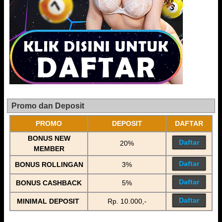
Promo dan Deposit
PROMO
DEPOSIT
DAFTAR
BONUS NEW
Daftar
20%
MEMBER
Daftar
BONUS ROLLINGAN
3%
Daftar
BONUS CASHBACK
5%
Daftar
MINIMAL DEPOSIT
Rp. 10.000,-