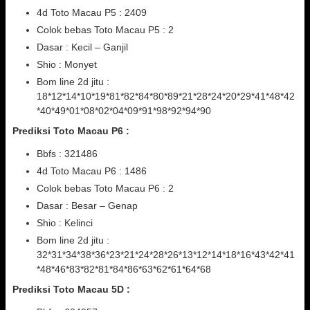
4d Toto Macau P5 : 2409
Colok bebas Toto Macau P5 : 2
Dasar : Kecil – Ganjil
Shio : Monyet
Bom line 2d jitu :
18*12*14*10*19*81*82*84*80*89*21*28*24*20*29*41*48*42
*40*49*01*08*02*04*09*91*98*92*94*90
Prediksi Toto Macau P6 :
Bbfs : 321486
4d Toto Macau P6 : 1486
Colok bebas Toto Macau P6 : 2
Dasar : Besar – Genap
Shio : Kelinci
Bom line 2d jitu :
32*31*34*38*36*23*21*24*28*26*13*12*14*18*16*43*42*41
*48*46*83*82*81*84*86*63*62*61*64*68
Prediksi Toto Macau 5D :