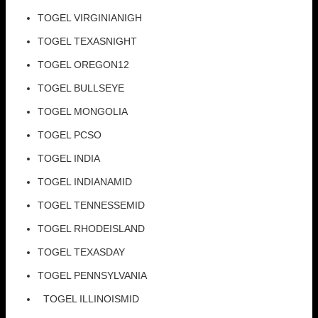
TOGEL VIRGINIANIGH
TOGEL TEXASNIGHT
TOGEL OREGON12
TOGEL BULLSEYE
TOGEL MONGOLIA
TOGEL PCSO
TOGEL INDIA
TOGEL INDIANAMID
TOGEL TENNESSEMID
TOGEL RHODEISLAND
TOGEL TEXASDAY
TOGEL PENNSYLVANIA
TOGEL ILLINOISMID