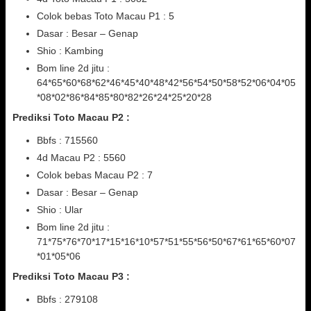
Colok bebas Toto Macau P1 : 5
Dasar : Besar – Genap
Shio : Kambing
Bom line 2d jitu :
64*65*60*68*62*46*45*40*48*42*56*54*50*58*52*06*04*05
*08*02*86*84*85*80*82*26*24*25*20*28
Prediksi Toto Macau P2 :
Bbfs : 715560
4d Macau P2 : 5560
Colok bebas Macau P2 : 7
Dasar : Besar – Genap
Shio : Ular
Bom line 2d jitu :
71*75*76*70*17*15*16*10*57*51*55*56*50*67*61*65*60*07
*01*05*06
Prediksi Toto Macau P3 :
Bbfs : 279108