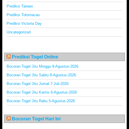
Prediksi Taiwan
Prediksi Totomacau
Prediksi Victoria Day
Uncategorized
Prediksi Togel Online
Bocoran Togel Jitu Minggu 9-Agustus-2026
Bocoran Togel Jitu Sabtu 8-Agustus-2026
Bocoran Togel Jitu Jumat 7-Juli-2026
Bocoran Togel Jitu Kamis 6-Agustus-2026
Bocoran Togel Jitu Rabu 5-Agustus-2026
Bocoran Togel Hari Ini