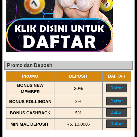
Promo dan Deposit
PROMO
DEPOSIT
DAFTAR
BONUS NEW
Daftar
20%
MEMBER
Daftar
BONUS ROLLINGAN
3%
Daftar
BONUS CASHBACK
5%
Daftar
MINIMAL DEPOSIT
Rp. 10.000,-