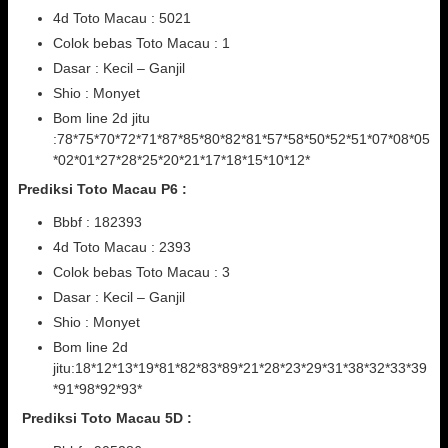
4d Toto Macau : 5021
Colok bebas Toto Macau : 1
Dasar : Kecil – Ganjil
Shio : Monyet
Bom line 2d jitu
:78*75*70*72*71*87*85*80*82*81*57*58*50*52*51*07*08*05
*02*01*27*28*25*20*21*17*18*15*10*12*
Prediksi Toto Macau P6 :
Bbbf : 182393
4d Toto Macau : 2393
Colok bebas Toto Macau : 3
Dasar : Kecil – Ganjil
Shio : Monyet
Bom line 2d
jitu:18*12*13*19*81*82*83*89*21*28*23*29*31*38*32*33*39
*91*98*92*93*
Prediksi Toto Macau 5D :