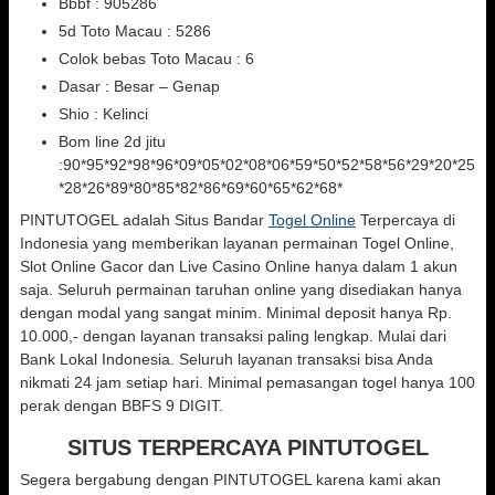
Bbbf : 905286
5d Toto Macau : 5286
Colok bebas Toto Macau : 6
Dasar : Besar – Genap
Shio : Kelinci
Bom line 2d jitu
:90*95*92*98*96*09*05*02*08*06*59*50*52*58*56*29*20*25
*28*26*89*80*85*82*86*69*60*65*62*68*
PINTUTOGEL adalah Situs Bandar
Togel Online
Terpercaya di
Indonesia yang memberikan layanan permainan Togel Online,
Slot Online Gacor dan Live Casino Online hanya dalam 1 akun
saja. Seluruh permainan taruhan online yang disediakan hanya
dengan modal yang sangat minim. Minimal deposit hanya Rp.
10.000,- dengan layanan transaksi paling lengkap. Mulai dari
Bank Lokal Indonesia. Seluruh layanan transaksi bisa Anda
nikmati 24 jam setiap hari. Minimal pemasangan togel hanya 100
perak dengan BBFS 9 DIGIT.
SITUS TERPERCAYA
PINTUTOGEL
Segera bergabung dengan PINTUTOGEL karena kami akan