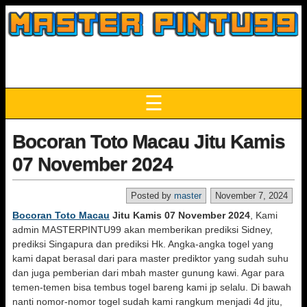
☰
Bocoran Toto Macau Jitu Kamis
07 November 2024
Posted by
master
November 7, 2024
Bocoran Toto Macau
Jitu Kamis 07 November
2024
, Kami
admin MASTERPINTU99 akan memberikan prediksi Sidney,
prediksi Singapura dan prediksi Hk. Angka-angka togel yang
kami dapat berasal dari para master prediktor yang sudah suhu
dan juga pemberian dari mbah master gunung kawi. Agar para
temen-temen bisa tembus togel bareng kami jp selalu. Di bawah
nanti nomor-nomor togel sudah kami rangkum menjadi 4d jitu,