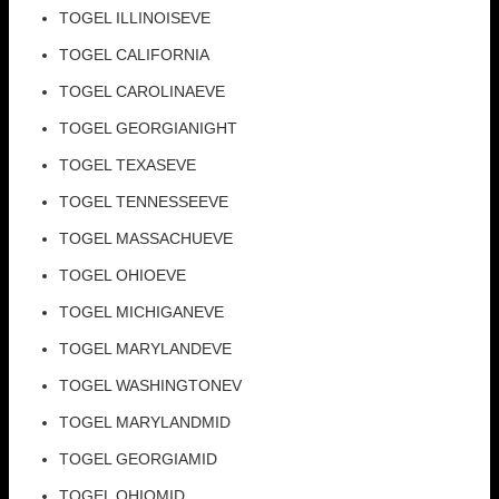
TOGEL ILLINOISEVE
TOGEL CALIFORNIA
TOGEL CAROLINAEVE
TOGEL GEORGIANIGHT
TOGEL TEXASEVE
TOGEL TENNESSEEVE
TOGEL MASSACHUEVE
TOGEL OHIOEVE
TOGEL MICHIGANEVE
TOGEL MARYLANDEVE
TOGEL WASHINGTONEV
TOGEL MARYLANDMID
TOGEL GEORGIAMID
TOGEL OHIOMID