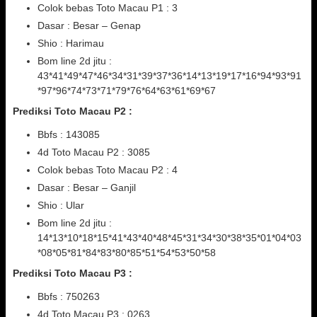
Colok bebas Toto Macau P1 : 3
Dasar : Besar – Genap
Shio : Harimau
Bom line 2d jitu :
43*41*49*47*46*34*31*39*37*36*14*13*19*17*16*94*93*91
*97*96*74*73*71*79*76*64*63*61*69*67
Prediksi Toto Macau P2 :
Bbfs : 143085
4d Toto Macau P2 : 3085
Colok bebas Toto Macau P2 : 4
Dasar : Besar – Ganjil
Shio : Ular
Bom line 2d jitu :
14*13*10*18*15*41*43*40*48*45*31*34*30*38*35*01*04*03
*08*05*81*84*83*80*85*51*54*53*50*58
Prediksi Toto Macau P3 :
Bbfs : 750263
4d Toto Macau P3 : 0263