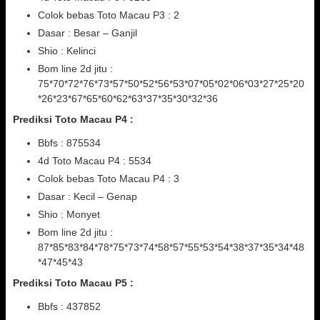
Colok bebas Toto Macau P3 : 2
Dasar : Besar – Ganjil
Shio : Kelinci
Bom line 2d jitu :
75*70*72*76*73*57*50*52*56*53*07*05*02*06*03*27*25*20
*26*23*67*65*60*62*63*37*35*30*32*36
Prediksi Toto Macau P4 :
Bbfs : 875534
4d Toto Macau P4 : 5534
Colok bebas Toto Macau P4 : 3
Dasar : Kecil – Genap
Shio : Monyet
Bom line 2d jitu :
87*85*83*84*78*75*73*74*58*57*55*53*54*38*37*35*34*48
*47*45*43
Prediksi Toto Macau P5 :
Bbfs : 437852