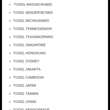
TOGEL MASSACHUMID
TOGEL NEWJERSEYMID
TOGEL MICHIGANMID
TOGEL TENNESSEMOR
TOGEL TEXASMORNING
TOGEL SINGAPORE
TOGEL HONGKONG
TOGEL SYDNEY
TOGEL JAKARTA
TOGEL CAMBODIA
TOGEL JAPAN
TOGEL TAIWAN
TOGEL CHINA
TOGEL NEWYORKEVE