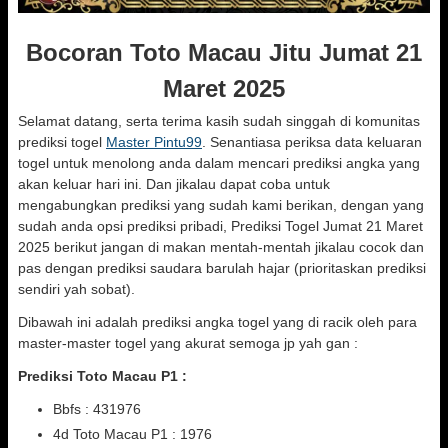
Bocoran Toto Macau Jitu Jumat 21
Maret 2025
Selamat datang, serta terima kasih sudah singgah di komunitas
prediksi togel
Master Pintu99
. Senantiasa periksa data keluaran
togel untuk menolong anda dalam mencari prediksi angka yang
akan keluar hari ini. Dan jikalau dapat coba untuk
mengabungkan prediksi yang sudah kami berikan, dengan yang
sudah anda opsi prediksi pribadi, Prediksi Togel Jumat 21 Maret
2025 berikut jangan di makan mentah-mentah jikalau cocok dan
pas dengan prediksi saudara barulah hajar (prioritaskan prediksi
sendiri yah sobat).
Dibawah ini adalah prediksi angka togel yang di racik oleh para
master-master togel yang akurat semoga jp yah gan :
Prediksi Toto Macau P1 :
Bbfs : 431976
4d Toto Macau P1 : 1976