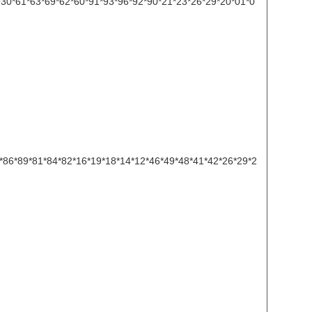
2*30*61*63*69*62*60*91*93*96*92*90*21*23*26*29*20*01*0
*86*89*81*84*82*16*19*18*14*12*46*49*48*41*42*26*29*2