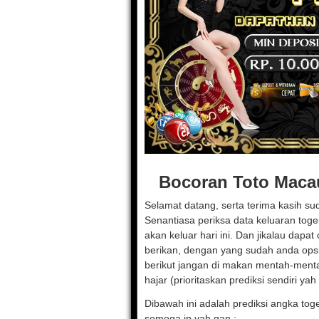
Bocoran Toto Maca
Selamat datang, serta terima kasih su
Senantiasa periksa data keluaran tog
akan keluar hari ini. Dan jikalau dap
berikan, dengan yang sudah anda opsi
berikut jangan di makan mentah-menta
hajar (prioritaskan prediksi sendiri yah
Dibawah ini adalah prediksi angka toge
semoga jp yah gan :