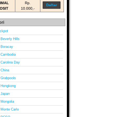
IMAL
Rp.
Daftar
OSIT
10.000,-
ri
ackpot
 Beverly Hills
i Boracay
i Cambodia
 Carolina Day
 China
 Grabpools
i Hongkong
i Japan
 Mongolia
 Monte Carlo