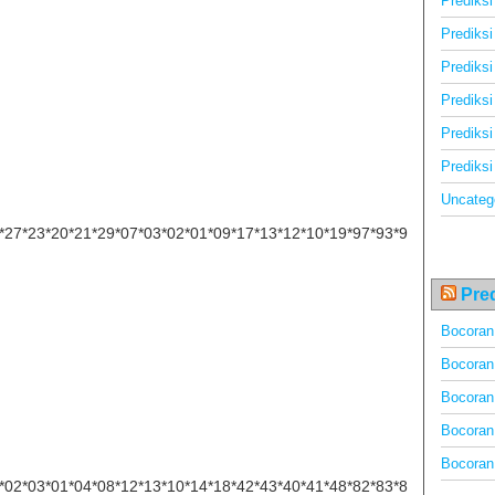
Prediks
Prediksi
Prediks
Prediksi
Prediks
Prediksi
Uncateg
*27*23*20*21*29*07*03*02*01*09*17*13*12*10*19*97*93*9
Pred
Bocoran 
Bocoran
Bocoran
Bocoran
Bocoran
*02*03*01*04*08*12*13*10*14*18*42*43*40*41*48*82*83*8