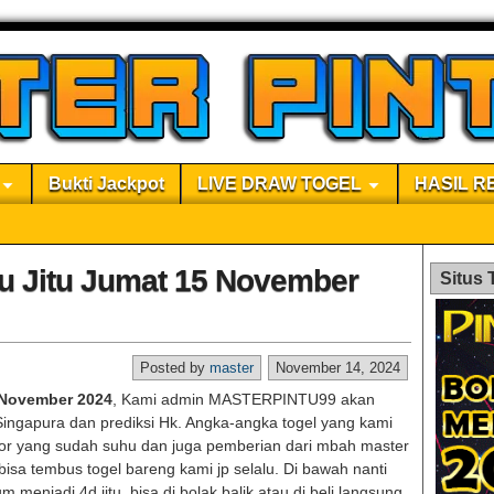
Bukti Jackpot
LIVE DRAW TOGEL
HASIL R
u Jitu Jumat 15 November
Situs 
Posted by
master
November 14, 2024
 November
2024
, Kami admin MASTERPINTU99 akan
Singapura dan prediksi Hk. Angka-angka togel yang kami
ktor yang sudah suhu dan juga pemberian dari mbah master
isa tembus togel bareng kami jp selalu. Di bawah nanti
menjadi 4d jitu, bisa di bolak balik atau di beli langsung