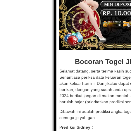
Bocoran Togel J
Selamat datang, serta terima kasih su
Senantiasa periksa data keluaran tog
akan keluar hari ini. Dan jikalau dap
berikan, dengan yang sudah anda opsi 
2024 berikut jangan di makan mentah-
barulah hajar (prioritaskan prediksi sen
Dibawah ini adalah prediksi angka toge
semoga jp yah gan :
Prediksi Sidney :