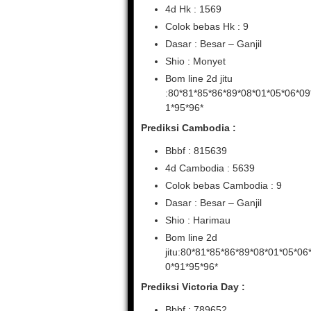
4d Hk : 1569
Colok bebas Hk : 9
Dasar : Besar – Ganjil
Shio : Monyet
Bom line 2d jitu
:80*81*85*86*89*08*01*05*06*09
1*95*96*
Prediksi Cambodia :
Bbbf : 815639
4d Cambodia : 5639
Colok bebas Cambodia : 9
Dasar : Besar – Ganjil
Shio : Harimau
Bom line 2d
jitu:80*81*85*86*89*08*01*05*0
0*91*95*96*
Prediksi Victoria Day :
Bbbf : 789652