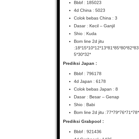
Bbbf : 185023
4d China : 5023
Colok bebas China : 3
Dasar : Kecil – Ganjil
Shio : Kuda
Bom line 2d jitu
:18*15*10*12*13*81*85*80*82*83
5*30*32*
Prediksi Japan :
Bbbf : 796178
4d Japan : 6178
Colok bebas Japan : 8
Dasar : Besar – Genap
Shio : Babi
Bom line 2d jitu :77*79*76*71*7
Prediksi Grabpool :
Bbbf : 921436