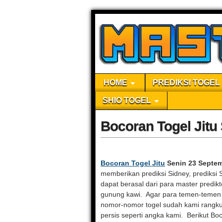
HOME
PREDIKSI TOGEL
SHIO TOGEL
Bocoran Togel Jitu
Bocoran Togel Jitu
Senin 23 Septem
memberikan prediksi Sidney, prediksi 
dapat berasal dari para master predi
gunung kawi. Agar para temen-temen b
nomor-nomor togel sudah kami rangkum m
persis seperti angka kami. Berikut Bo