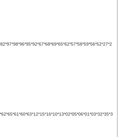
5*82*97*98*96*95*92*67*68*69*65*62*57*58*59*56*52*27*2
*62*65*61*60*63*12*15*16*10*13*02*05*06*01*03*32*35*3