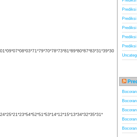
Prediks
Prediksi
Prediks
Prediksi
Prediks
Prediksi
*01*09*07*08*03*71*79*70*78*73*81*89*80*87*83*31*39*30
Uncateg
Pred
Bocoran 
Bocoran
Bocoran
3*24*25*21*23*54*52*51*53*14*12*15*13*34*32*35*31*
Bocoran
Bocoran