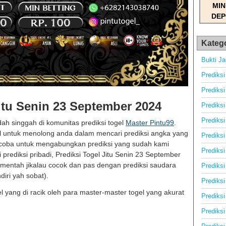
MIN
DEP
Katego
Bukti J
Prediksi
Prediks
itu Senin 23 September 2024
Prediks
Prediksi
dah singgah di komunitas prediksi togel
Master Pintu99
.
el untuk menolong anda dalam mencari prediksi angka yang
Prediksi
at coba untuk mengabungkan prediksi yang sudah kami
Prediksi
prediksi pribadi, Prediksi Togel Jitu Senin 23 September
mentah jikalau cocok dan pas dengan prediksi saudara
Prediks
diri yah sobat).
Prediks
l yang di racik oleh para master-master togel yang akurat
Prediksi
Prediksi