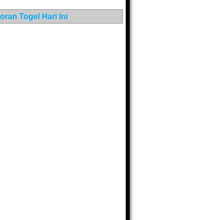
ran Togel Hari Ini