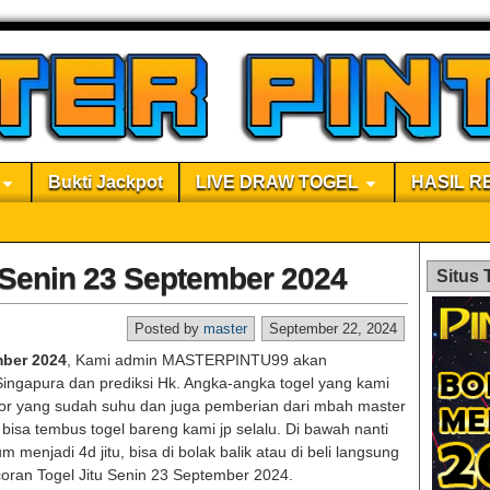
Bukti Jackpot
LIVE DRAW TOGEL
HASIL R
 Senin 23 September 2024
Situs 
Posted by
master
September 22, 2024
ber 2024
, Kami admin MASTERPINTU99 akan
Singapura dan prediksi Hk. Angka-angka togel yang kami
ktor yang sudah suhu dan juga pemberian dari mbah master
isa tembus togel bareng kami jp selalu. Di bawah nanti
enjadi 4d jitu, bisa di bolak balik atau di beli langsung
coran Togel Jitu Senin 23 September 2024.