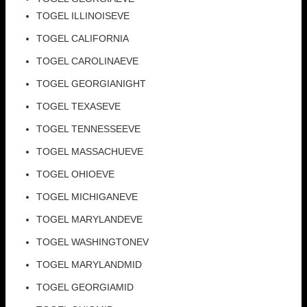
TOGEL ILLINOISEVE
TOGEL CALIFORNIA
TOGEL CAROLINAEVE
TOGEL GEORGIANIGHT
TOGEL TEXASEVE
TOGEL TENNESSEEVE
TOGEL MASSACHUEVE
TOGEL OHIOEVE
TOGEL MICHIGANEVE
TOGEL MARYLANDEVE
TOGEL WASHINGTONEV
TOGEL MARYLANDMID
TOGEL GEORGIAMID