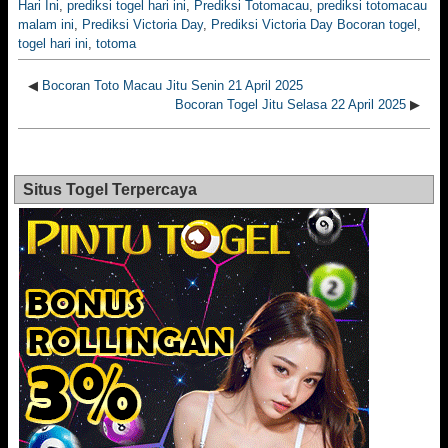
Hari Ini
,
prediksi togel hari ini
,
Prediksi Totomacau
,
prediksi totomacau
malam ini
,
Prediksi Victoria Day
,
Prediksi Victoria Day Bocoran togel
,
togel hari ini
,
totoma
◀
Bocoran Toto Macau Jitu Senin 21 April 2025
Bocoran Togel Jitu Selasa 22 April 2025
▶
Situs Togel Terpercaya