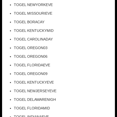
TOGEL NEWYORKEVE
TOGEL MISSOURIEVE
TOGEL BORACAY
TOGEL KENTUCKYMID
TOGEL CAROLINADAY
TOGEL OREGON03
TOGEL OREGON06
TOGEL FLORIDAEVE
TOGEL OREGON09
TOGEL KENTUCKYEVE
TOGEL NEWJERSEYEVE
TOGEL DELAWARENIGH
TOGEL FLORIDAMID
TOGEL INDIANAEVE