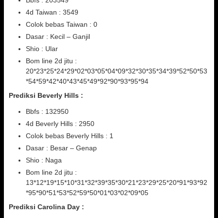
Bbfs : 203549
4d Taiwan : 3549
Colok bebas Taiwan : 0
Dasar : Kecil – Ganjil
Shio : Ular
Bom line 2d jitu :
20*23*25*24*29*02*03*05*04*09*32*30*35*34*39*52*50*53
*54*59*42*40*43*45*49*92*90*93*95*94
Prediksi Beverly Hills :
Bbfs : 132950
4d Beverly Hills : 2950
Colok bebas Beverly Hills : 1
Dasar : Besar – Genap
Shio : Naga
Bom line 2d jitu :
13*12*19*15*10*31*32*39*35*30*21*23*29*25*20*91*93*92
*95*90*51*53*52*59*50*01*03*02*09*05
Prediksi Carolina Day :