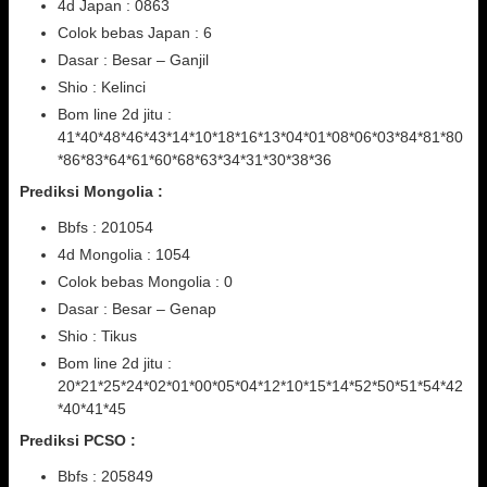
4d Japan : 0863
Colok bebas Japan : 6
Dasar : Besar – Ganjil
Shio : Kelinci
Bom line 2d jitu :
41*40*48*46*43*14*10*18*16*13*04*01*08*06*03*84*81*80
*86*83*64*61*60*68*63*34*31*30*38*36
Prediksi Mongolia :
Bbfs : 201054
4d Mongolia : 1054
Colok bebas Mongolia : 0
Dasar : Besar – Genap
Shio : Tikus
Bom line 2d jitu :
20*21*25*24*02*01*00*05*04*12*10*15*14*52*50*51*54*42
*40*41*45
Prediksi PCSO :
Bbfs : 205849