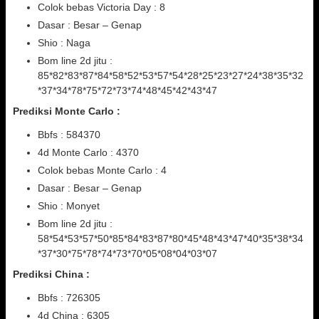
Colok bebas Victoria Day : 8
Dasar : Besar – Genap
Shio : Naga
Bom line 2d jitu :
85*82*83*87*84*58*52*53*57*54*28*25*23*27*24*38*35*32
*37*34*78*75*72*73*74*48*45*42*43*47
Prediksi Monte Carlo :
Bbfs : 584370
4d Monte Carlo : 4370
Colok bebas Monte Carlo : 4
Dasar : Besar – Genap
Shio : Monyet
Bom line 2d jitu :
58*54*53*57*50*85*84*83*87*80*45*48*43*47*40*35*38*34
*37*30*75*78*74*73*70*05*08*04*03*07
Prediksi China :
Bbfs : 726305
4d China : 6305