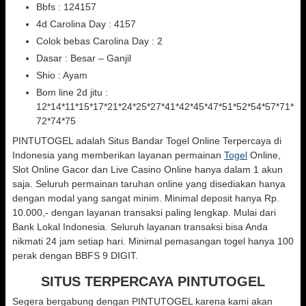
Bbfs : 124157
4d Carolina Day : 4157
Colok bebas Carolina Day : 2
Dasar : Besar – Ganjil
Shio : Ayam
Bom line 2d jitu :
12*14*11*15*17*21*24*25*27*41*42*45*47*51*52*54*57*71*
72*74*75
PINTUTOGEL adalah Situs Bandar Togel Online Terpercaya di
Indonesia yang memberikan layanan permainan
Togel
Online,
Slot Online Gacor dan Live Casino Online hanya dalam 1 akun
saja. Seluruh permainan taruhan online yang disediakan hanya
dengan modal yang sangat minim. Minimal deposit hanya Rp.
10.000,- dengan layanan transaksi paling lengkap. Mulai dari
Bank Lokal Indonesia. Seluruh layanan transaksi bisa Anda
nikmati 24 jam setiap hari. Minimal pemasangan togel hanya 100
perak dengan BBFS 9 DIGIT.
SITUS TERPERCAYA
PINTUTOGEL
Segera bergabung dengan PINTUTOGEL karena kami akan