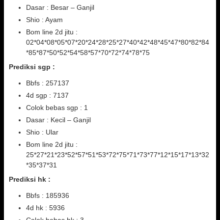
Dasar : Besar – Ganjil
Shio : Ayam
Bom line 2d jitu :
02*04*08*05*07*20*24*28*25*27*40*42*48*45*47*80*82*84
*85*87*50*52*54*58*57*70*72*74*78*75
Prediksi sgp :
Bbfs : 257137
4d sgp : 7137
Colok bebas sgp : 1
Dasar : Kecil – Ganjil
Shio : Ular
Bom line 2d jitu :
25*27*21*23*52*57*51*53*72*75*71*73*77*12*15*17*13*32
*35*37*31
Prediksi hk :
Bbfs : 185936
4d hk : 5936