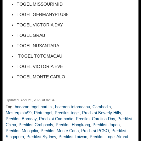
TOGEL MISSOURIMID
TOGEL GERMANYPLUS5
TOGEL VICTORIA DAY
TOGEL GRAB
TOGEL NUSANTARA
TOGEL TOTOMACAU
TOGEL VICTORIA EVE
TOGEL MONTE CARLO
Updated: April 21, 2025 at 02:34
Tag:
bocoran togel hari ini
,
bocoran totomacau
,
Cambodia
,
Masterpintu99
,
Pintutogel
,
Predikis togel
,
Prediksi Beverly Hills
,
Prediksi Boracay
,
Prediksi Cambodia
,
Prediksi Carolina Day
,
Prediksi
China
,
Prediksi Grabpools
,
Prediksi Hongkong
,
Prediksi Japan
,
Prediksi Mongolia
,
Prediksi Monte Carlo
,
Prediksi PCSO
,
Prediksi
Singapura
,
Prediksi Sydney
,
Prediksi Taiwan
,
Prediksi Togel Akurat