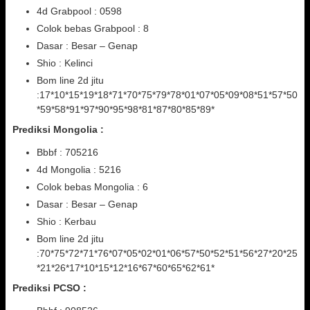
4d Grabpool : 0598
Colok bebas Grabpool : 8
Dasar : Besar – Genap
Shio : Kelinci
Bom line 2d jitu
:17*10*15*19*18*71*70*75*79*78*01*07*05*09*08*51*57*50
*59*58*91*97*90*95*98*81*87*80*85*89*
Prediksi Mongolia :
Bbbf : 705216
4d Mongolia : 5216
Colok bebas Mongolia : 6
Dasar : Besar – Genap
Shio : Kerbau
Bom line 2d jitu
:70*75*72*71*76*07*05*02*01*06*57*50*52*51*56*27*20*25
*21*26*17*10*15*12*16*67*60*65*62*61*
Prediksi PCSO :