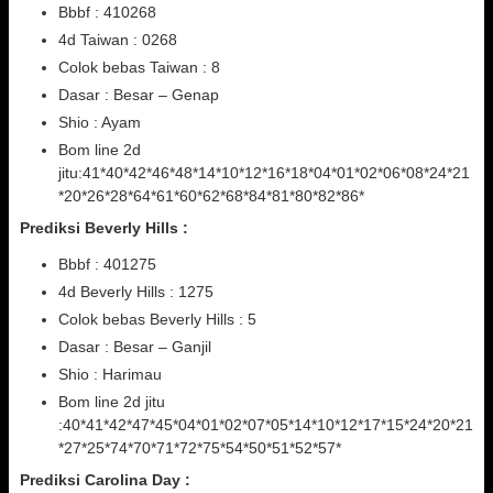
Bbbf : 410268
4d Taiwan : 0268
Colok bebas Taiwan : 8
Dasar : Besar – Genap
Shio : Ayam
Bom line 2d
jitu:41*40*42*46*48*14*10*12*16*18*04*01*02*06*08*24*21
*20*26*28*64*61*60*62*68*84*81*80*82*86*
Prediksi Beverly Hills :
Bbbf : 401275
4d Beverly Hills : 1275
Colok bebas Beverly Hills : 5
Dasar : Besar – Ganjil
Shio : Harimau
Bom line 2d jitu
:40*41*42*47*45*04*01*02*07*05*14*10*12*17*15*24*20*21
*27*25*74*70*71*72*75*54*50*51*52*57*
Prediksi Carolina Day :