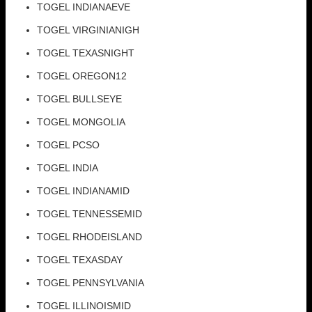
TOGEL INDIANAEVE
TOGEL VIRGINIANIGH
TOGEL TEXASNIGHT
TOGEL OREGON12
TOGEL BULLSEYE
TOGEL MONGOLIA
TOGEL PCSO
TOGEL INDIA
TOGEL INDIANAMID
TOGEL TENNESSEMID
TOGEL RHODEISLAND
TOGEL TEXASDAY
TOGEL PENNSYLVANIA
TOGEL ILLINOISMID