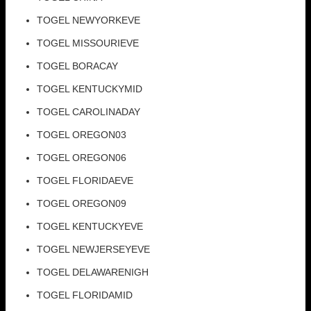
TOGEL NEWYORKEVE
TOGEL MISSOURIEVE
TOGEL BORACAY
TOGEL KENTUCKYMID
TOGEL CAROLINADAY
TOGEL OREGON03
TOGEL OREGON06
TOGEL FLORIDAEVE
TOGEL OREGON09
TOGEL KENTUCKYEVE
TOGEL NEWJERSEYEVE
TOGEL DELAWARENIGH
TOGEL FLORIDAMID