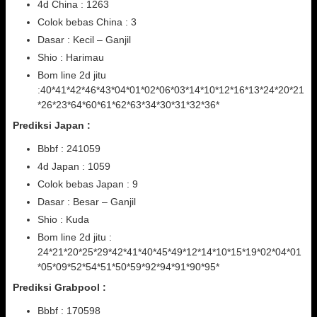
4d China : 1263
Colok bebas China : 3
Dasar : Kecil – Ganjil
Shio : Harimau
Bom line 2d jitu
:40*41*42*46*43*04*01*02*06*03*14*10*12*16*13*24*20*21
*26*23*64*60*61*62*63*34*30*31*32*36*
Prediksi Japan :
Bbbf : 241059
4d Japan : 1059
Colok bebas Japan : 9
Dasar : Besar – Ganjil
Shio : Kuda
Bom line 2d jitu :
24*21*20*25*29*42*41*40*45*49*12*14*10*15*19*02*04*01
*05*09*52*54*51*50*59*92*94*91*90*95*
Prediksi Grabpool :
Bbbf : 170598