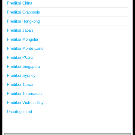
Prediksi China
Prediksi Grabpools
Prediksi Hongkong
Prediksi Japan
Prediksi Mongolia
Prediksi Monte Carlo
Prediksi PCSO
Prediksi Singapura
Prediksi Sydney
Prediksi Taiwan
Prediksi Totomacau
Prediksi Victoria Day
Uncategorized