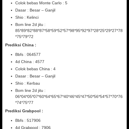
Colok bebas Monte Carlo : 5
Dasar : Besar – Ganjil
Shio : Kelinci
Bom line 2d jitu :
85*89*82*88*87*58*59*52*57*98*95*92*97*28*25*29*27*78
*75*79*72
Prediksi China :
Bbfs : 064577
4d China : 4577
Colok bebas China : 4
Dasar : Besar – Ganjil
Shio : Kerbau
Bom line 2d jitu :
06*04*05*07*60*64*65*67*40*46*45*47*50*56*54*57*70*76
*74*75*77
Prediksi Grabpool :
Bbfs : 517906
4d Grabpool : 7906