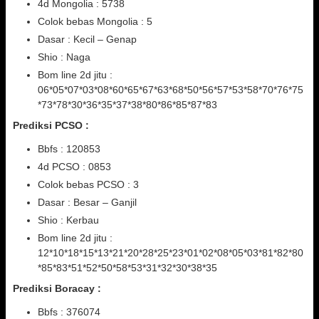
4d Mongolia : 5738
Colok bebas Mongolia : 5
Dasar : Kecil – Genap
Shio : Naga
Bom line 2d jitu :
06*05*07*03*08*60*65*67*63*68*50*56*57*53*58*70*76*75
*73*78*30*36*35*37*38*80*86*85*87*83
Prediksi PCSO :
Bbfs : 120853
4d PCSO : 0853
Colok bebas PCSO : 3
Dasar : Besar – Ganjil
Shio : Kerbau
Bom line 2d jitu :
12*10*18*15*13*21*20*28*25*23*01*02*08*05*03*81*82*80
*85*83*51*52*50*58*53*31*32*30*38*35
Prediksi Boracay :
Bbfs : 376074