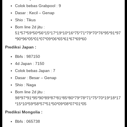
Colok bebas Grabpool : 9
Dasar : Kecil – Genap
Shio : Tikus
Bom line 2d jitu :
51*57*59*50*56*15*17*19*10*16*75*71*79*70*76*95*91*97
*90*96*05*01*07*09*06*65*61*67*69*60
Prediksi Japan :
Bbfs : 987150
4d Japan : 7150
Colok bebas Japan : 7
Dasar : Besar – Genap
Shio : Naga
Bom line 2d jitu :
98*97*91*95*90*89*87*81*85*80*79*78*71*75*70*19*18*17
*15*10*59*58*57*51*50*09*08*07*01*05
Prediksi Mongolia :
Bbfs : 065738