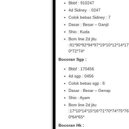
Bbbf : 910247
4d Sidney : 0247
Colok bebas Sidney : 7
Dasar : Besar – Ganjil
Shio : Kuda
Bom line 2d jitu
:91*90*92*94*97*19*10*12*14*17
0*72*74*
Bocoran Sgp :
Bbbf : 170456
4d sgp : 0456
Colok bebas sgp : 6
Dasar : Besar – Genap
Shio : Ayam
Bom line 2d jitu
:17*10*14*15*16*71*70*74*75*76
0*64*65*
Bocoran Hk :