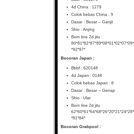
4d China : 1279
Colok bebas China : 9
Dasar : Besar – Ganjil
Shio : Anjing
Bom line 2d jitu :
80*81*82*87*89*08*01*02*07*09
*92*97*
Bocoran Japan :
Bbbf : 620148
4d Japan : 0148
Colok bebas Japan : 8
Dasar : Besar – Genap
Shio : Ular
Bom line 2d jitu :
62*60*61*64*68*26*20*21*24*28
*81*84*
Bocoran Grabpool :