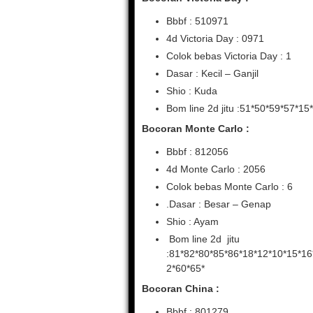
Bbbf : 510971
4d Victoria Day : 0971
Colok bebas Victoria Day : 1
Dasar : Kecil – Ganjil
Shio : Kuda
Bom line 2d jitu :51*50*59*57*1
Bocoran Monte Carlo :
Bbbf : 812056
4d Monte Carlo : 2056
Colok bebas Monte Carlo : 6
.Dasar : Besar – Genap
Shio : Ayam
Bom line 2d jitu
:81*82*80*85*86*18*12*10*15*16
2*60*65*
Bocoran China :
Bbbf : 801279