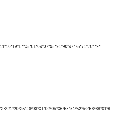
5*11*10*19*17*05*01*09*07*95*91*90*97*75*71*70*79*
*28*21*20*25*26*08*01*02*05*06*58*51*52*50*56*68*61*6