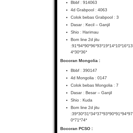
Bbbf : 914063
4d Grabpool : 4063
Colok bebas Grabpool : 3
Dasar : Kecil – Ganjil
Shio : Harimau
Bom line 2d jitu
:91*94*90*96*93*19*14*10*16*13
4*30*36*
Bocoran Mongolia :
Bbbf : 390147
4d Mongolia : 0147
Colok bebas Mongolia : 7
Dasar : Besar – Ganjil
Shio : Kuda
Bom line 2d jitu
:39*30*31*34*37*93*90*91*94*97
0*71*74*
Bocoran PCSO :