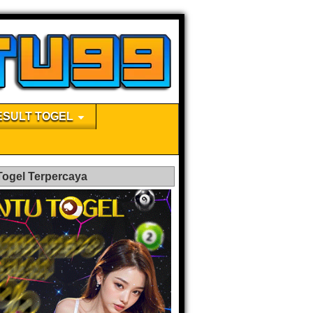
ESULT TOGEL
Togel Terpercaya