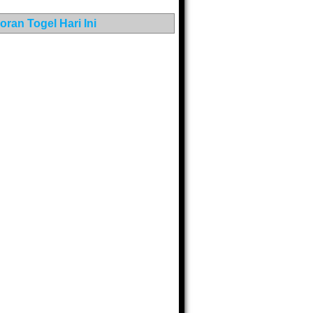
ran Togel Hari Ini