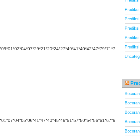
Prediks
Prediksi
Prediks
Prediksi
Prediks
Prediksi
*09*01*02*04*07*29*21*20*24*27*49*41*40*42*47*79*71*7
Uncateg
Pred
Bocoran 
Bocoran
Bocoran
*01*07*04*05*06*41*47*40*45*46*51*57*50*54*56*61*67*6
Bocoran
Bocoran