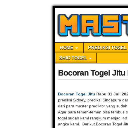
HOME
PREDIKSI TOGEL
SHIO TOGEL
Bocoran Togel Jitu 
Bocoran Togel Jitu
Rabu 31 Juli 20
prediksi Sidney, prediksi Singapura d
dari para master prediktor yang suda
Agar para temen-temen bisa tembus to
togel sudah kami rangkum menjadi 4d jit
angka kami. Berikut Bocoran Togel Jit