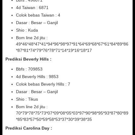
Bbfs : 496871
4d Taiwan : 6871
Colok bebas Taiwan : 4
Dasar : Besar – Ganjil
Shio : Kuda
Bom line 2d jitu :
49*46*48*47*41*94*96*98*97*91*64*69*68*67*61*84*89*86
*87*81*74*79*76*78*71*14*19*16*18*17
Prediksi Beverly Hills :
Bbfs : 709853
4d Beverly Hills : 9853
Colok bebas Beverly Hills : 7
Dasar : Besar – Ganjil
Shio : Tikus
Bom line 2d jitu :
70*79*78*75*73*07*09*08*05*03*97*90*98*95*93*87*80*89
*85*83*57*50*59*58*53*37*30*39*38*35
Prediksi Carolina Day :