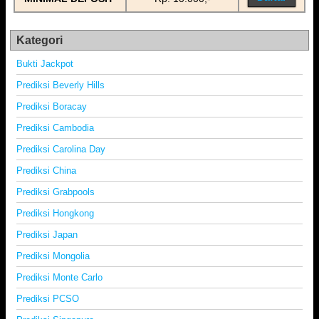
Kategori
Bukti Jackpot
Prediksi Beverly Hills
Prediksi Boracay
Prediksi Cambodia
Prediksi Carolina Day
Prediksi China
Prediksi Grabpools
Prediksi Hongkong
Prediksi Japan
Prediksi Mongolia
Prediksi Monte Carlo
Prediksi PCSO