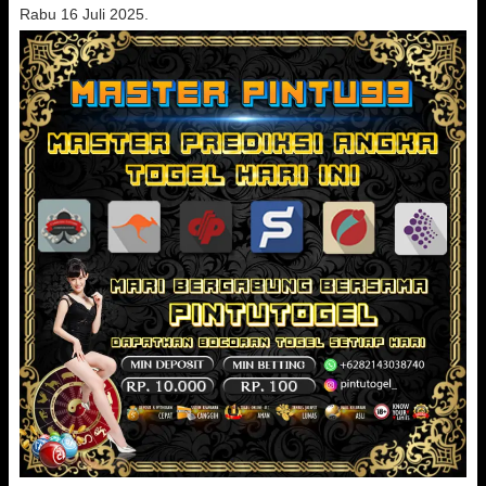
Rabu 16 Juli 2025.