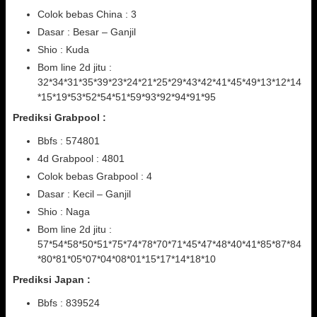
Colok bebas China : 3
Dasar : Besar – Ganjil
Shio : Kuda
Bom line 2d jitu :
32*34*31*35*39*23*24*21*25*29*43*42*41*45*49*13*12*14
*15*19*53*52*54*51*59*93*92*94*91*95
Prediksi Grabpool :
Bbfs : 574801
4d Grabpool : 4801
Colok bebas Grabpool : 4
Dasar : Kecil – Ganjil
Shio : Naga
Bom line 2d jitu :
57*54*58*50*51*75*74*78*70*71*45*47*48*40*41*85*87*84
*80*81*05*07*04*08*01*15*17*14*18*10
Prediksi Japan :
Bbfs : 839524