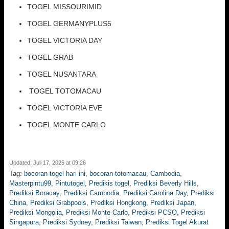
TOGEL MISSOURIMID
TOGEL GERMANYPLUS5
TOGEL VICTORIA DAY
TOGEL GRAB
TOGEL NUSANTARA
TOGEL TOTOMACAU
TOGEL VICTORIA EVE
TOGEL MONTE CARLO
Updated: Juli 17, 2025 at 09:26
Tag:
bocoran togel hari ini
,
bocoran totomacau
,
Cambodia
,
Masterpintu99
,
Pintutogel
,
Predikis togel
,
Prediksi Beverly Hills
,
Prediksi Boracay
,
Prediksi Cambodia
,
Prediksi Carolina Day
,
Prediksi
China
,
Prediksi Grabpools
,
Prediksi Hongkong
,
Prediksi Japan
,
Prediksi Mongolia
,
Prediksi Monte Carlo
,
Prediksi PCSO
,
Prediksi
Singapura
,
Prediksi Sydney
,
Prediksi Taiwan
,
Prediksi Togel Akurat