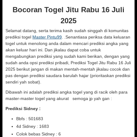
Bocoran Togel Jitu Rabu 16 Juli
2025
Selamat datang, serta terima kasih sudah singgah di komunitas
prediksi togel
Master Pintu99
. .Senantiasa periksa data keluaran
togel untuk menolong anda dalam mencari prediksi angka yang
akan keluar hari ini. Dan jikalau dapat coba untuk
mengabungkan prediksi yang sudah kami berikan, dengan yang
sudah anda opsi prediksi pribadi, Prediksi Togel Jitu Rabu 16 Juli
2025 berikut jangan di makan mentah-mentah jikalau cocok dan
pas dengan prediksi saudara barulah hajar (prioritaskan prediksi
sendiri yah sobat).
Dibawah ini adalah prediksi angka togel yang di racik oleh para
master-master togel yang akurat semoga jp yah gan :
Prediksi Sidney :
Bbfs : 501683
4d Sidney : 1683
Colok bebas Sidney : 6