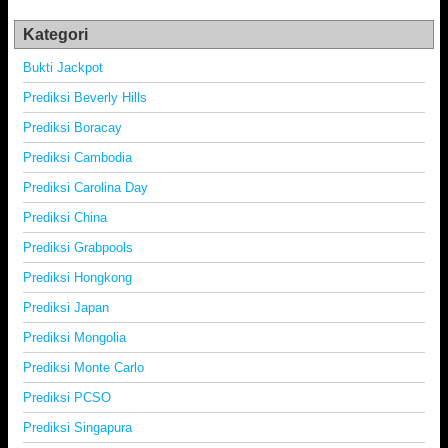
Kategori
Bukti Jackpot
Prediksi Beverly Hills
Prediksi Boracay
Prediksi Cambodia
Prediksi Carolina Day
Prediksi China
Prediksi Grabpools
Prediksi Hongkong
Prediksi Japan
Prediksi Mongolia
Prediksi Monte Carlo
Prediksi PCSO
Prediksi Singapura