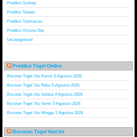
Prediksi Sydney
Prediksi Taiwan
Prediksi Totomacau
Prediksi Victoria Day
Uncategorized
Prediksi Togel Online
Bocoran Togel Jitu Kamis 6-Agustus-2026
Bocoran Togel Jitu Rabu 5-Agustus-2026
Bocoran Togel Jitu Selasa 4-Agustus-2026
Bocoran Togel Jitu Senin 3-Agustus-2026
Bocoran Togel Jitu Minggu 2-Agustus-2026
Bocoran Togel Hari Ini