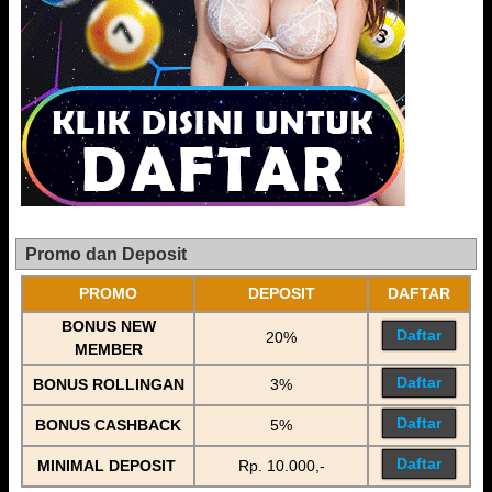
Promo dan Deposit
PROMO
DEPOSIT
DAFTAR
BONUS NEW
Daftar
20%
MEMBER
Daftar
BONUS ROLLINGAN
3%
Daftar
BONUS CASHBACK
5%
Daftar
MINIMAL DEPOSIT
Rp. 10.000,-