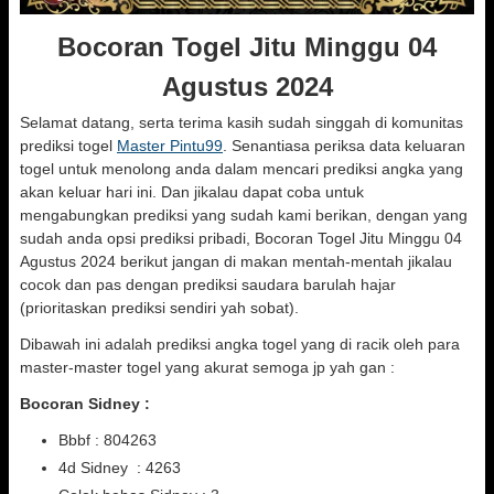
Bocoran Togel Jitu Minggu 04
Agustus 2024
Selamat datang, serta terima kasih sudah singgah di komunitas
prediksi togel
Master Pintu99
. Senantiasa periksa data keluaran
togel untuk menolong anda dalam mencari prediksi angka yang
akan keluar hari ini. Dan jikalau dapat coba untuk
mengabungkan prediksi yang sudah kami berikan, dengan yang
sudah anda opsi prediksi pribadi, Bocoran Togel Jitu Minggu 04
Agustus 2024 berikut jangan di makan mentah-mentah jikalau
cocok dan pas dengan prediksi saudara barulah hajar
(prioritaskan prediksi sendiri yah sobat).
Dibawah ini adalah prediksi angka togel yang di racik oleh para
master-master togel yang akurat semoga jp yah gan :
Bocoran Sidney :
Bbbf : 804263
4d Sidney : 4263