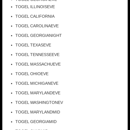
TOGEL ILLINOISEVE
TOGEL CALIFORNIA
TOGEL CAROLINAEVE
TOGEL GEORGIANIGHT
TOGEL TEXASEVE
TOGEL TENNESSEEVE
TOGEL MASSACHUEVE
TOGEL OHIOEVE
TOGEL MICHIGANEVE
TOGEL MARYLANDEVE
TOGEL WASHINGTONEV
TOGEL MARYLANDMID
TOGEL GEORGIAMID