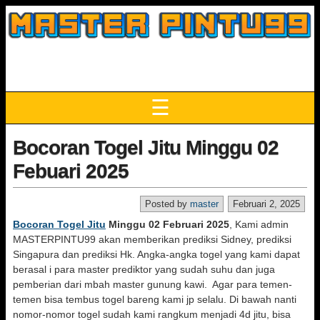
☰
Bocoran Togel Jitu Minggu 02
Febuari 2025
Posted by
master
Februari 2, 2025
Bocoran Togel Jitu
Minggu 02 Februari 2025
, Kami admin
MASTERPINTU99 akan memberikan prediksi Sidney, prediksi
Singapura dan prediksi Hk. Angka-angka togel yang kami dapat
berasal i para master prediktor yang sudah suhu dan juga
pemberian dari mbah master gunung kawi. Agar para temen-
temen bisa tembus togel bareng kami jp selalu. Di bawah nanti
nomor-nomor togel sudah kami rangkum menjadi 4d jitu, bisa