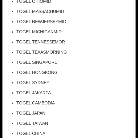
TOGEL OHIOMID
TOGEL MASSACHUMID
TOGEL NEWJERSEYMID
TOGEL MICHIGANMID
TOGEL TENNESSEMOR
TOGEL TEXASMORNING
TOGEL SINGAPORE
TOGEL HONGKONG
TOGEL SYDNEY
TOGEL JAKARTA
TOGEL CAMBODIA
TOGEL JAPAN
TOGEL TAIWAN
TOGEL CHINA