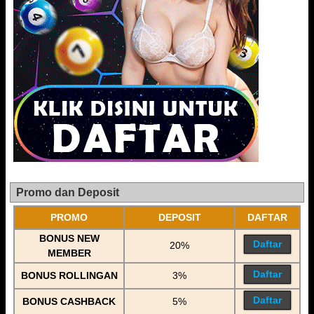
Promo dan Deposit
PROMO
DEPOSIT
DAFTAR
BONUS NEW
Daftar
20%
MEMBER
Daftar
BONUS ROLLINGAN
3%
Daftar
BONUS CASHBACK
5%