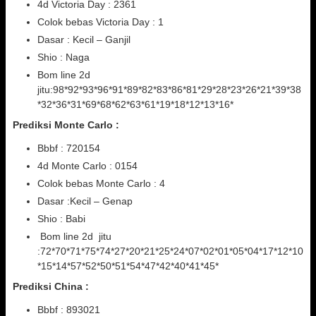
4d Victoria Day : 2361
Colok bebas Victoria Day : 1
Dasar : Kecil – Ganjil
Shio : Naga
Bom line 2d
jitu:98*92*93*96*91*89*82*83*86*81*29*28*23*26*21*39*38
*32*36*31*69*68*62*63*61*19*18*12*13*16*
Prediksi Monte Carlo :
Bbbf : 720154
4d Monte Carlo : 0154
Colok bebas Monte Carlo : 4
Dasar :Kecil – Genap
Shio : Babi
Bom line 2d jitu
:72*70*71*75*74*27*20*21*25*24*07*02*01*05*04*17*12*10
*15*14*57*52*50*51*54*47*42*40*41*45*
Prediksi China :
Bbbf : 893021