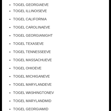
TOGEL GEORGIAEVE
TOGEL ILLINOISEVE
TOGEL CALIFORNIA
TOGEL CAROLINAEVE
TOGEL GEORGIANIGHT
TOGEL TEXASEVE
TOGEL TENNESSEEVE
TOGEL MASSACHUEVE
TOGEL OHIOEVE
TOGEL MICHIGANEVE
TOGEL MARYLANDEVE
TOGEL WASHINGTONEV
TOGEL MARYLANDMID
TOGEL GEORGIAMID