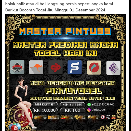
bolak balik atau di beli langsung persis seperti angka kami.
Berikut Bocoran Togel Jitu Minggu 01 Desember 2024.