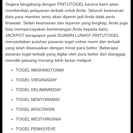
Segera bergabung dengan PINTUTOGEL karena kami akan
memberikan pelayanan terbaik untuk Anda. Seluruh keamanan
data para member tentu akan dijamin jadi Anda tidak perlu
khawatir. Selain keamanan dan layanan yang lengkap, Anda juga
bisa mempercayakan kemenangan Anda kepada kami,
JACKPOT berapapun pasti DIJAMIN LUNAS!! PINTUTOGEL
menyediakan puluhan pasaran togel online resmi dan terbaik
yang telah disesuaikan dengan minat para bettor. Beberapa
pasaran togel terbaik yang digilai oleh para bettor dan dianggap
memiliki peluang menang lebih besar meliputi :
TOGEL WASHINGTONMI
TOGEL VIRGINIADAY
TOGEL DELAWAREDAY
TOGEL NEWYORKMID
TOGEL WISCONSIN
TOGEL WESTVIRGINIA
TOGEL PENNSYEVE