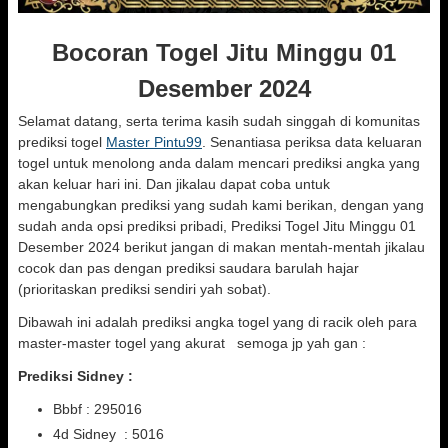
Bocoran Togel Jitu Minggu 01
Desember 2024
Selamat datang, serta terima kasih sudah singgah di komunitas
prediksi togel
Master Pintu99
. Senantiasa periksa data keluaran
togel untuk menolong anda dalam mencari prediksi angka yang
akan keluar hari ini. Dan jikalau dapat coba untuk
mengabungkan prediksi yang sudah kami berikan, dengan yang
sudah anda opsi prediksi pribadi, Prediksi Togel Jitu Minggu 01
Desember 2024 berikut jangan di makan mentah-mentah jikalau
cocok dan pas dengan prediksi saudara barulah hajar
(prioritaskan prediksi sendiri yah sobat).
Dibawah ini adalah prediksi angka togel yang di racik oleh para
master-master togel yang akurat semoga jp yah gan :
Prediksi Sidney :
Bbbf : 295016
4d Sidney : 5016