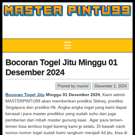
☰
Bocoran Togel Jitu Minggu 01
Desember 2024
Posted by
master
Desember 1, 2024
Bocoran Togel Jitu
Minggu 01 Desember 2024
, Kami admin
MASTERPINTU99 akan memberikan prediksi Sidney, prediksi
Singapura dan prediksi Hk. Angka-angka togel yang kami dapat
berasal i para master prediktor yang sudah suhu dan juga
pemberian dari mbah master gunung kawi. Agar para temen-
temen bisa tembus togel bareng kami jp selalu. Di bawah nanti
nomor-nomor togel sudah kami rangkum menjadi 4d jitu, bisa di