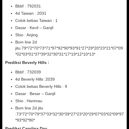
Bbbf : 792031
4d Taiwan : 2031
Colok bebas Taiwan : 1
Dasar : Kecil – Ganjil
Shio : Anjing
Bom line 2d
jitu:79*72*70*73*71*97*92*90*93*91*27*29*20*23*21*07*09
*02*03*01*37*39*32*30*31*17*19*12*10*13*
Prediksi Beverly Hills :
Bbbf : 732039
4d Beverly Hills :2039
Colok bebas Beverly Hills : 9
Dasar : Besar – Ganjil
Shio : Harimau
Bom line 2d jitu
:73*72*70*79*37*33*32*30*39*27*23*20*29*07*03*02*09*97
*93*92*90*
Prediksi Carolina Day