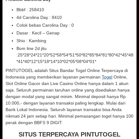
Bbbf : 258410
4d Carolina Day : 8410
Colok bebas Carolina Day : 0
Dasar : Kecil – Genap
Shio : Kambing
Bom line 2d jitu
:25*28*24*21*20*52*58*54*51*50*82*85*84*81*80*42*45*48
*41*40*12*15*18*14*10*02*05*08*04*01*
PINTUTOGEL adalah Situs Bandar Togel Online Terpercaya di
Indonesia yang memberikan layanan permainan
Togel
Online,
Slot Online Gacor dan Live Casino Online hanya dalam 1 akun
saja. Seluruh permainan taruhan online yang disediakan hanya
dengan modal yang sangat minim. Minimal deposit hanya Rp.
10.000,- dengan layanan transaksi paling lengkap. Mulai dari
Bank Lokal Indonesia. Seluruh layanan transaksi bisa Anda
nikmati 24 jam setiap hari. Minimal pemasangan togel hanya 100
perak dengan BBFS 9 DIGIT.
SITUS TERPERCAYA
PINTUTOGEL