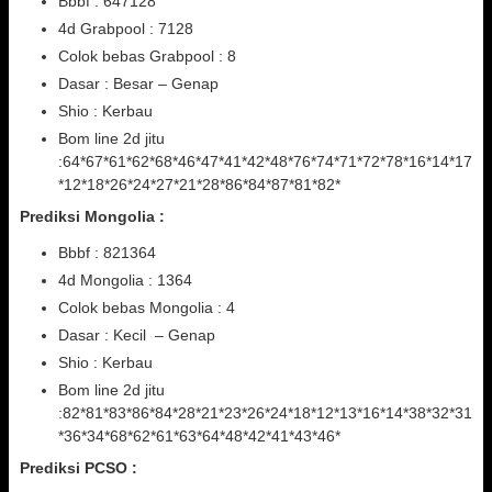
Bbbf : 647128
4d Grabpool : 7128
Colok bebas Grabpool : 8
Dasar : Besar – Genap
Shio : Kerbau
Bom line 2d jitu
:64*67*61*62*68*46*47*41*42*48*76*74*71*72*78*16*14*17
*12*18*26*24*27*21*28*86*84*87*81*82*
Prediksi Mongolia :
Bbbf : 821364
4d Mongolia : 1364
Colok bebas Mongolia : 4
Dasar : Kecil – Genap
Shio : Kerbau
Bom line 2d jitu
:82*81*83*86*84*28*21*23*26*24*18*12*13*16*14*38*32*31
*36*34*68*62*61*63*64*48*42*41*43*46*
Prediksi PCSO :