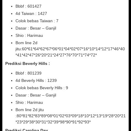
Bbbf : 601427
4d Taiwan : 1427
Colok bebas Taiwan : 7
Dasar : Besar – Ganjil
Shio : Harimau
Bom line 2d
jitu:60*61*64*62*67*06*01*04*02*07*16*10*14*12*17*46*40
*41*42*47*26*20*21*24*27*76*70*71*74*72*
Prediksi Beverly Hills :
Bbbf : 801239
4d Beverly Hills : 1239
Colok bebas Beverly Hills : 9
Dasar : Besar – Ganjil
Shio : Harimau
Bom line 2d jitu
:80*81*82*83*89*08*01*02*03*09*18*10*12*13*19*28*20*21
*23*29*38*30*31*32*39*98*90*91*92*93*
Prediksi Carolina Day