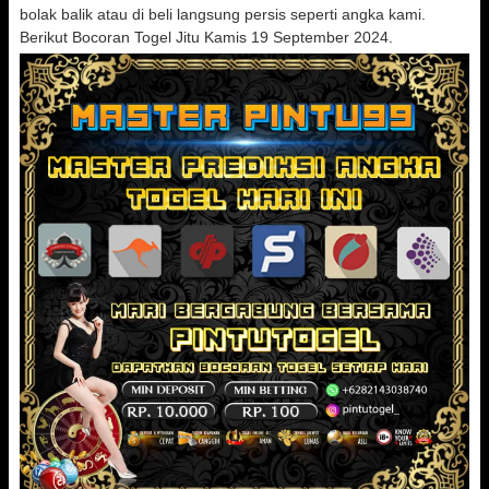
bolak balik atau di beli langsung persis seperti angka kami.
Berikut Bocoran Togel Jitu Kamis 19 September 2024.