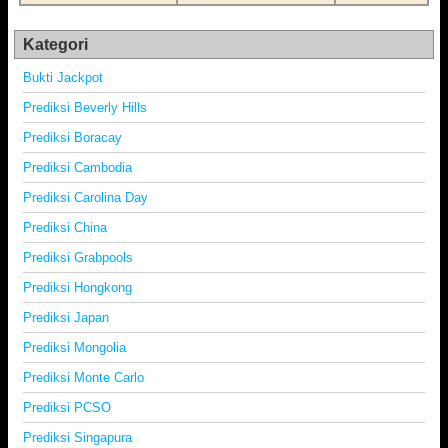
Kategori
Bukti Jackpot
Prediksi Beverly Hills
Prediksi Boracay
Prediksi Cambodia
Prediksi Carolina Day
Prediksi China
Prediksi Grabpools
Prediksi Hongkong
Prediksi Japan
Prediksi Mongolia
Prediksi Monte Carlo
Prediksi PCSO
Prediksi Singapura