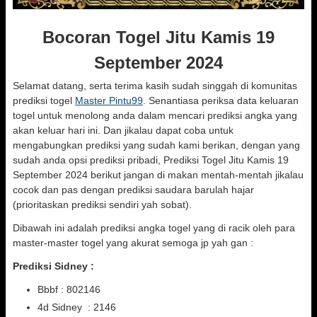
Bocoran Togel Jitu Kamis 19
September 2024
Selamat datang, serta terima kasih sudah singgah di komunitas
prediksi togel
Master Pintu99
. Senantiasa periksa data keluaran
togel untuk menolong anda dalam mencari prediksi angka yang
akan keluar hari ini. Dan jikalau dapat coba untuk
mengabungkan prediksi yang sudah kami berikan, dengan yang
sudah anda opsi prediksi pribadi, Prediksi Togel Jitu Kamis 19
September 2024 berikut jangan di makan mentah-mentah jikalau
cocok dan pas dengan prediksi saudara barulah hajar
(prioritaskan prediksi sendiri yah sobat).
Dibawah ini adalah prediksi angka togel yang di racik oleh para
master-master togel yang akurat semoga jp yah gan :
Prediksi Sidney :
Bbbf : 802146
4d Sidney : 2146