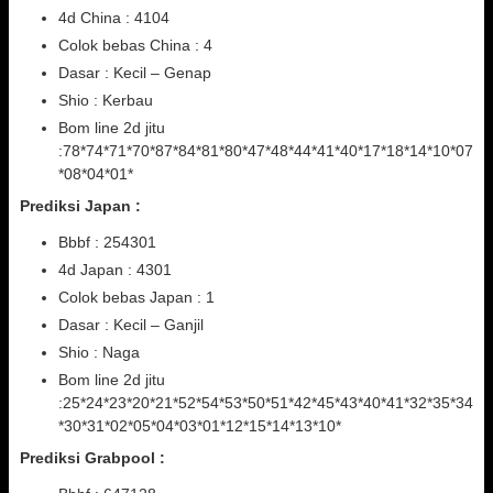
4d China : 4104
Colok bebas China : 4
Dasar : Kecil – Genap
Shio : Kerbau
Bom line 2d jitu
:78*74*71*70*87*84*81*80*47*48*44*41*40*17*18*14*10*07
*08*04*01*
Prediksi Japan :
Bbbf : 254301
4d Japan : 4301
Colok bebas Japan : 1
Dasar : Kecil – Ganjil
Shio : Naga
Bom line 2d jitu
:25*24*23*20*21*52*54*53*50*51*42*45*43*40*41*32*35*34
*30*31*02*05*04*03*01*12*15*14*13*10*
Prediksi Grabpool :