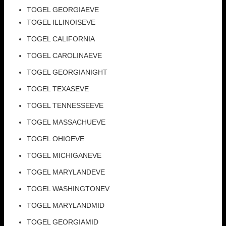
TOGEL GEORGIAEVE
TOGEL ILLINOISEVE
TOGEL CALIFORNIA
TOGEL CAROLINAEVE
TOGEL GEORGIANIGHT
TOGEL TEXASEVE
TOGEL TENNESSEEVE
TOGEL MASSACHUEVE
TOGEL OHIOEVE
TOGEL MICHIGANEVE
TOGEL MARYLANDEVE
TOGEL WASHINGTONEV
TOGEL MARYLANDMID
TOGEL GEORGIAMID