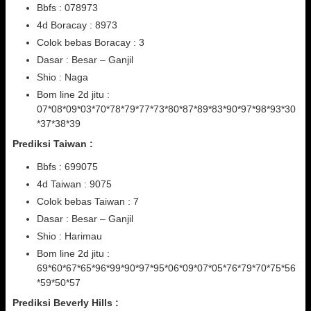
Bbfs : 078973
4d Boracay : 8973
Colok bebas Boracay : 3
Dasar : Besar – Ganjil
Shio : Naga
Bom line 2d jitu :
07*08*09*03*70*78*79*77*73*80*87*89*83*90*97*98*93*30
*37*38*39
Prediksi Taiwan :
Bbfs : 699075
4d Taiwan : 9075
Colok bebas Taiwan : 7
Dasar : Besar – Ganjil
Shio : Harimau
Bom line 2d jitu :
69*60*67*65*96*99*90*97*95*06*09*07*05*76*79*70*75*56
*59*50*57
Prediksi Beverly Hills :