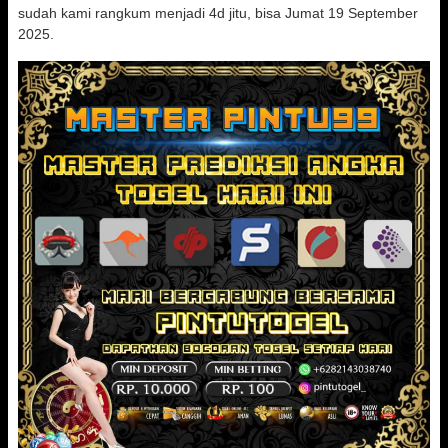
sudah kami rangkum menjadi 4d jitu, bisa Jumat 19 September
2025.