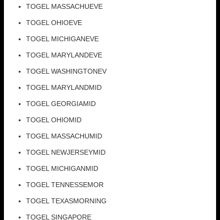
TOGEL MASSACHUEVE
TOGEL OHIOEVE
TOGEL MICHIGANEVE
TOGEL MARYLANDEVE
TOGEL WASHINGTONEV
TOGEL MARYLANDMID
TOGEL GEORGIAMID
TOGEL OHIOMID
TOGEL MASSACHUMID
TOGEL NEWJERSEYMID
TOGEL MICHIGANMID
TOGEL TENNESSEMOR
TOGEL TEXASMORNING
TOGEL SINGAPORE