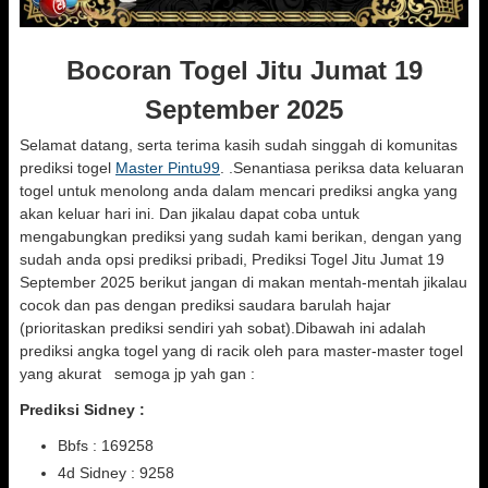
Bocoran Togel Jitu Jumat 19
September 2025
Selamat datang, serta terima kasih sudah singgah di komunitas
prediksi togel
Master Pintu99
. .Senantiasa periksa data keluaran
togel untuk menolong anda dalam mencari prediksi angka yang
akan keluar hari ini. Dan jikalau dapat coba untuk
mengabungkan prediksi yang sudah kami berikan, dengan yang
sudah anda opsi prediksi pribadi, Prediksi Togel Jitu Jumat 19
September 2025 berikut jangan di makan mentah-mentah jikalau
cocok dan pas dengan prediksi saudara barulah hajar
(prioritaskan prediksi sendiri yah sobat).Dibawah ini adalah
prediksi angka togel yang di racik oleh para master-master togel
yang akurat semoga jp yah gan :
Prediksi Sidney :
Bbfs : 169258
4d Sidney : 9258