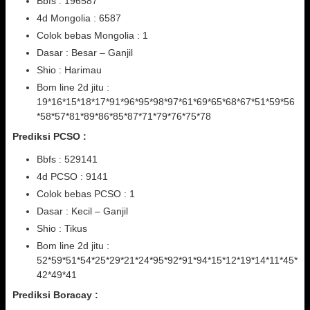
Bbfs : 196587
4d Mongolia : 6587
Colok bebas Mongolia : 1
Dasar : Besar – Ganjil
Shio : Harimau
Bom line 2d jitu :
19*16*15*18*17*91*96*95*98*97*61*69*65*68*67*51*59*56
*58*57*81*89*86*85*87*71*79*76*75*78
Prediksi PCSO :
Bbfs : 529141
4d PCSO : 9141
Colok bebas PCSO : 1
Dasar : Kecil – Ganjil
Shio : Tikus
Bom line 2d jitu :
52*59*51*54*25*29*21*24*95*92*91*94*15*12*19*14*11*45*
42*49*41
Prediksi Boracay :