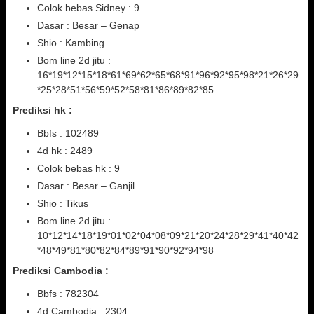
Colok bebas Sidney : 9
Dasar : Besar – Genap
Shio : Kambing
Bom line 2d jitu :
16*19*12*15*18*61*69*62*65*68*91*96*92*95*98*21*26*29
*25*28*51*56*59*52*58*81*86*89*82*85
Prediksi hk :
Bbfs : 102489
4d hk : 2489
Colok bebas hk : 9
Dasar : Besar – Ganjil
Shio : Tikus
Bom line 2d jitu :
10*12*14*18*19*01*02*04*08*09*21*20*24*28*29*41*40*42
*48*49*81*80*82*84*89*91*90*92*94*98
Prediksi Cambodia :
Bbfs : 782304
4d Cambodia : 2304