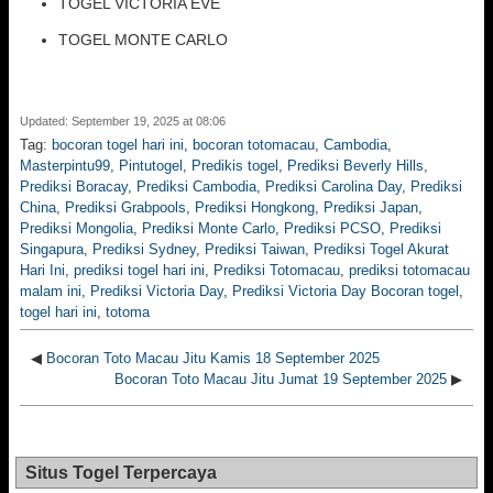
TOGEL VICTORIA EVE
TOGEL MONTE CARLO
Updated: September 19, 2025 at 08:06
Tag:
bocoran togel hari ini
,
bocoran totomacau
,
Cambodia
,
Masterpintu99
,
Pintutogel
,
Predikis togel
,
Prediksi Beverly Hills
,
Prediksi Boracay
,
Prediksi Cambodia
,
Prediksi Carolina Day
,
Prediksi
China
,
Prediksi Grabpools
,
Prediksi Hongkong
,
Prediksi Japan
,
Prediksi Mongolia
,
Prediksi Monte Carlo
,
Prediksi PCSO
,
Prediksi
Singapura
,
Prediksi Sydney
,
Prediksi Taiwan
,
Prediksi Togel Akurat
Hari Ini
,
prediksi togel hari ini
,
Prediksi Totomacau
,
prediksi totomacau
malam ini
,
Prediksi Victoria Day
,
Prediksi Victoria Day Bocoran togel
,
togel hari ini
,
totoma
◀
Bocoran Toto Macau Jitu Kamis 18 September 2025
Bocoran Toto Macau Jitu Jumat 19 September 2025
▶
Situs Togel Terpercaya