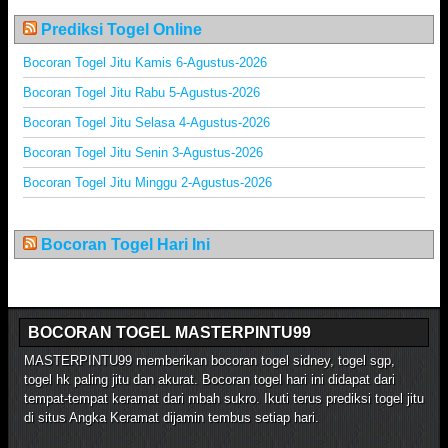
Prediksi Togel Online
Bocoran Togel Jitu Kamis 6-Agustus-2026
Bocoran Togel Jitu Rabu 5-Agustus-2026
Bocoran Togel Jitu Selasa 4-Agustus-2026
Bocoran Togel Jitu Senin 3-Agustus-2026
Bocoran Togel Jitu Minggu 2-Agustus-2026
Bocoran Togel Hari Ini
BOCORAN TOGEL MASTERPINTU99
MASTERPINTU99 memberikan bocoran togel sidney, togel sgp,
togel hk paling jitu dan akurat. Bocoran togel hari ini didapat dari
tempat-tempat keramat dari mbah sukro. Ikuti terus prediksi togel jitu
di situs Angka Keramat dijamin tembus setiap hari.