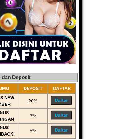
 dan Deposit
OMO
DEPOSIT
DAFTAR
S NEW
Daftar
20%
MBER
NUS
Daftar
3%
INGAN
NUS
Daftar
5%
HBACK