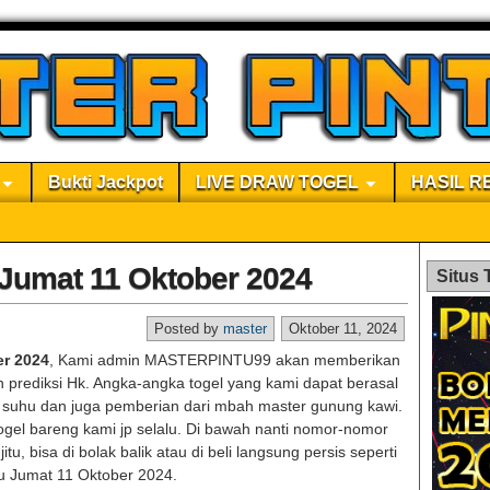
Bukti Jackpot
LIVE DRAW TOGEL
HASIL R
 Jumat 11 Oktober 2024
Situs 
Posted by
master
Oktober 11, 2024
r 2024
, Kami admin MASTERPINTU99 akan memberikan
an prediksi Hk. Angka-angka togel yang kami dapat berasal
h suhu dan juga pemberian dari mbah master gunung kawi.
gel bareng kami jp selalu. Di bawah nanti nomor-nomor
u, bisa di bolak balik atau di beli langsung persis seperti
tu Jumat 11 Oktober 2024.