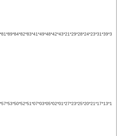
*81*89*84*82*83*41*49*48*42*43*21*29*28*24*23*31*39*3
*57*53*50*52*51*07*03*05*02*01*27*23*25*20*21*17*13*1