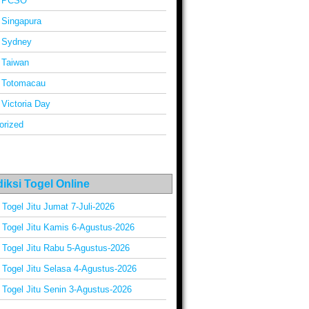
i PCSO
 Singapura
i Sydney
 Taiwan
i Totomacau
 Victoria Day
orized
iksi Togel Online
Togel Jitu Jumat 7-Juli-2026
 Togel Jitu Kamis 6-Agustus-2026
 Togel Jitu Rabu 5-Agustus-2026
 Togel Jitu Selasa 4-Agustus-2026
 Togel Jitu Senin 3-Agustus-2026