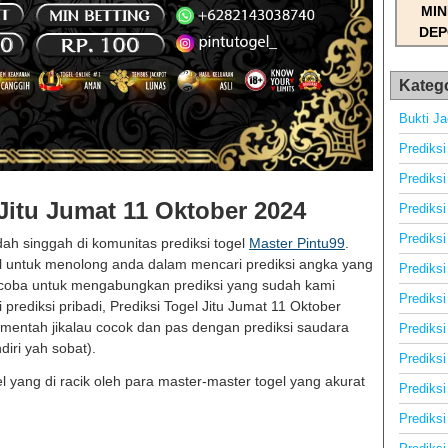
MIN
DEP
Katego
Bukti J
Prediksi
Prediks
Jitu Jumat 11 Oktober 2024
Prediks
Prediksi
dah singgah di komunitas prediksi togel
Master Pintu99
.
el untuk menolong anda dalam mencari prediksi angka yang
Prediksi
at coba untuk mengabungkan prediksi yang sudah kami
Prediksi
rediksi pribadi, Prediksi Togel Jitu Jumat 11 Oktober
mentah jikalau cocok dan pas dengan prediksi saudara
Prediks
diri yah sobat).
Prediks
l yang di racik oleh para master-master togel yang akurat
Prediksi
Prediksi