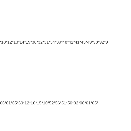
*18*12*13*14*19*38*32*31*34*39*48*42*41*43*49*98*92*9
2*66*61*65*60*12*16*15*10*52*56*51*50*02*06*01*05*