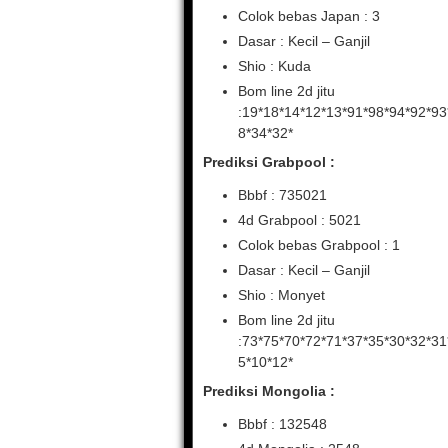
Colok bebas Japan : 3
Dasar : Kecil – Ganjil
Shio : Kuda
Bom line 2d jitu
:19*18*14*12*13*91*98*94*92*93
8*34*32*
Prediksi Grabpool :
Bbbf : 735021
4d Grabpool : 5021
Colok bebas Grabpool : 1
Dasar : Kecil – Ganjil
Shio : Monyet
Bom line 2d jitu
:73*75*70*72*71*37*35*30*32*31
5*10*12*
Prediksi Mongolia :
Bbbf : 132548