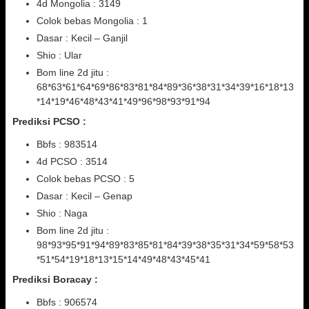
4d Mongolia : 3149
Colok bebas Mongolia : 1
Dasar : Kecil – Ganjil
Shio : Ular
Bom line 2d jitu :
68*63*61*64*69*86*83*81*84*89*36*38*31*34*39*16*18*13
*14*19*46*48*43*41*49*96*98*93*91*94
Prediksi PCSO :
Bbfs : 983514
4d PCSO : 3514
Colok bebas PCSO : 5
Dasar : Kecil – Genap
Shio : Naga
Bom line 2d jitu :
98*93*95*91*94*89*83*85*81*84*39*38*35*31*34*59*58*53
*51*54*19*18*13*15*14*49*48*43*45*41
Prediksi Boracay :
Bbfs : 906574