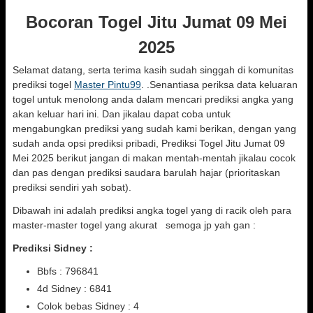
Bocoran Togel Jitu Jumat 09 Mei
2025
Selamat datang, serta terima kasih sudah singgah di komunitas
prediksi togel
Master Pintu99
. .Senantiasa periksa data keluaran
togel untuk menolong anda dalam mencari prediksi angka yang
akan keluar hari ini. Dan jikalau dapat coba untuk
mengabungkan prediksi yang sudah kami berikan, dengan yang
sudah anda opsi prediksi pribadi, Prediksi Togel Jitu Jumat 09
Mei 2025 berikut jangan di makan mentah-mentah jikalau cocok
dan pas dengan prediksi saudara barulah hajar (prioritaskan
prediksi sendiri yah sobat).
Dibawah ini adalah prediksi angka togel yang di racik oleh para
master-master togel yang akurat semoga jp yah gan :
Prediksi Sidney :
Bbfs : 796841
4d Sidney : 6841
Colok bebas Sidney : 4