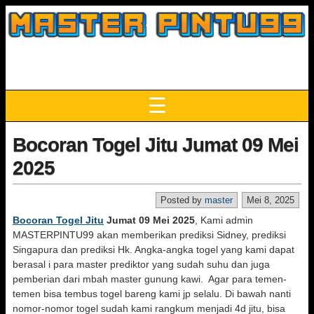
☰
Bocoran Togel Jitu Jumat 09 Mei
2025
Posted by
master
Mei 8, 2025
Bocoran Togel Jitu
Jumat 09 Mei 2025
, Kami admin
MASTERPINTU99 akan memberikan prediksi Sidney, prediksi
Singapura dan prediksi Hk. Angka-angka togel yang kami dapat
berasal i para master prediktor yang sudah suhu dan juga
pemberian dari mbah master gunung kawi. Agar para temen-
temen bisa tembus togel bareng kami jp selalu. Di bawah nanti
nomor-nomor togel sudah kami rangkum menjadi 4d jitu, bisa