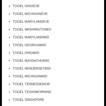
TOGEL OHIOEVE
TOGEL MICHIGANEVE
TOGEL MARYLANDEVE
TOGEL WASHINGTONEV
TOGEL MARYLANDMID
TOGEL GEORGIAMID
TOGEL OHIOMID
TOGEL MASSACHUMID
TOGEL NEWJERSEYMID
TOGEL MICHIGANMID
TOGEL TENNESSEMOR
TOGEL TEXASMORNING
TOGEL SINGAPORE