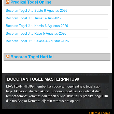
Prediksi Togel Online
Bocoran Togel Jitu Sabtu 8-Agustus-2026
Bocoran Togel Jitu Jumat 7-Juli-2026
Bocoran Togel Jitu Kamis 6-Agustus-2026
Bocoran Togel Jitu Rabu 5-Agustus-2026
Bocoran Togel Jitu Selasa 4-Agustus-2026
Bocoran Togel Hari Ini
BOCORAN TOGEL MASTERPINTU99
MASTERPINTU99 memberikan bocoran togel sidney, togel sgp,
togel hk paling jitu dan akurat. Bocoran togel hari ini didapat dari
tempat-tempat keramat dari mbah sukro. Ikuti terus prediksi togel jitu
di situs Angka Keramat dijamin tembus setiap hari.
Asteroid Theme