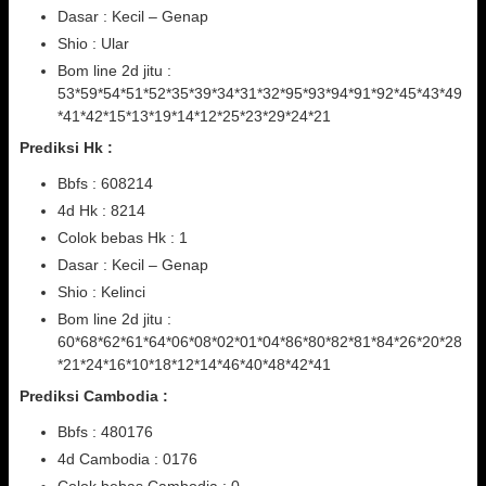
Dasar : Kecil – Genap
Shio : Ular
Bom line 2d jitu :
53*59*54*51*52*35*39*34*31*32*95*93*94*91*92*45*43*49
*41*42*15*13*19*14*12*25*23*29*24*21
Prediksi Hk :
Bbfs : 608214
4d Hk : 8214
Colok bebas Hk : 1
Dasar : Kecil – Genap
Shio : Kelinci
Bom line 2d jitu :
60*68*62*61*64*06*08*02*01*04*86*80*82*81*84*26*20*28
*21*24*16*10*18*12*14*46*40*48*42*41
Prediksi Cambodia :
Bbfs : 480176
4d Cambodia : 0176