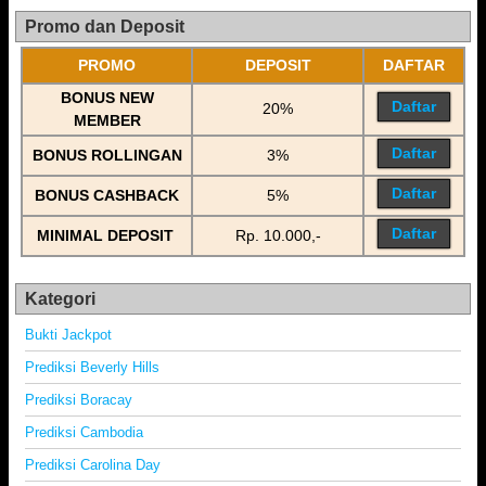
Promo dan Deposit
PROMO
DEPOSIT
DAFTAR
BONUS NEW
Daftar
20%
MEMBER
Daftar
BONUS ROLLINGAN
3%
Daftar
BONUS CASHBACK
5%
Daftar
MINIMAL DEPOSIT
Rp. 10.000,-
Kategori
Bukti Jackpot
Prediksi Beverly Hills
Prediksi Boracay
Prediksi Cambodia
Prediksi Carolina Day