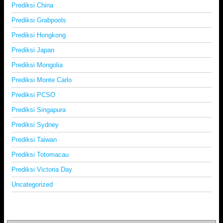
Prediksi China
Prediksi Grabpools
Prediksi Hongkong
Prediksi Japan
Prediksi Mongolia
Prediksi Monte Carlo
Prediksi PCSO
Prediksi Singapura
Prediksi Sydney
Prediksi Taiwan
Prediksi Totomacau
Prediksi Victoria Day
Uncategorized