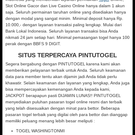
Slot Online Gacor dan Live Casino Online hanya dalam 1 akun
saja. Seluruh permainan taruhan online yang disediakan hanya
dengan modal yang sangat minim. Minimal deposit hanya Rp.
10.000,- dengan layanan transaksi paling lengkap. Mulai dari
Bank Lokal Indonesia. Seluruh layanan transaksi bisa Anda
nikmati 24 jam setiap hari. Minimal pemasangan togel hanya 100
perak dengan BBFS 9 DIGIT.
SITUS TERPERCAYA
PINTUTOGEL
Segera bergabung dengan PINTUTOGEL karena kami akan
memberikan pelayanan terbaik untuk Anda. Seluruh keamanan
data para member tentu akan dijamin jadi Anda tidak perlu
khawatir. Selain keamanan dan layanan yang lengkap, Anda juga
bisa mempercayakan kemenangan Anda kepada kami,
JACKPOT berapapun pasti DIJAMIN LUNAS!! PINTUTOGEL
menyediakan puluhan pasaran togel online resmi dan terbaik
yang telah disesuaikan dengan minat para bettor. Beberapa
pasaran togel terbaik yang digilai oleh para bettor dan dianggap
memiliki peluang menang lebih besar meliputi :
TOGEL WASHINGTONMI