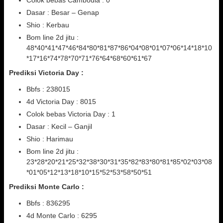
Colok bebas Cambodia : 0
Dasar : Besar – Genap
Shio : Kerbau
Bom line 2d jitu :
48*40*41*47*46*84*80*81*87*86*04*08*01*07*06*14*18*10
*17*16*74*78*70*71*76*64*68*60*61*67
Prediksi Victoria Day :
Bbfs : 238015
4d Victoria Day : 8015
Colok bebas Victoria Day : 1
Dasar : Kecil – Ganjil
Shio : Harimau
Bom line 2d jitu :
23*28*20*21*25*32*38*30*31*35*82*83*80*81*85*02*03*08
*01*05*12*13*18*10*15*52*53*58*50*51
Prediksi Monte Carlo :
Bbfs : 836295
4d Monte Carlo : 6295