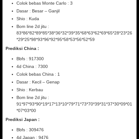
Colok bebas Monte Carlo : 3
Dasar : Besar – Ganjil
Shio : Kuda
Bom line 2d jitu :
83*86*82*89*85*38*36*32*39*35*68*63*62*69*65*28*23*26
*29*25*98*93*96*92*95*58*53*56*52*59
Prediksi China :
Bbfs : 917300
4d China : 7300
Colok bebas China : 1
Dasar : Kecil – Genap
Shio : Kerbau
Bom line 2d jitu :
91*97*93*90*19*17*13*10*79*71*73*70*39*31*37*30*09*01
*07*03*00
Prediksi Japan :
Bbfs : 309476
4d Japan : 9476