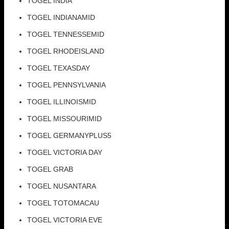
TOGEL INDIA
TOGEL INDIANAMID
TOGEL TENNESSEMID
TOGEL RHODEISLAND
TOGEL TEXASDAY
TOGEL PENNSYLVANIA
TOGEL ILLINOISMID
TOGEL MISSOURIMID
TOGEL GERMANYPLUS5
TOGEL VICTORIA DAY
TOGEL GRAB
TOGEL NUSANTARA
TOGEL TOTOMACAU
TOGEL VICTORIA EVE