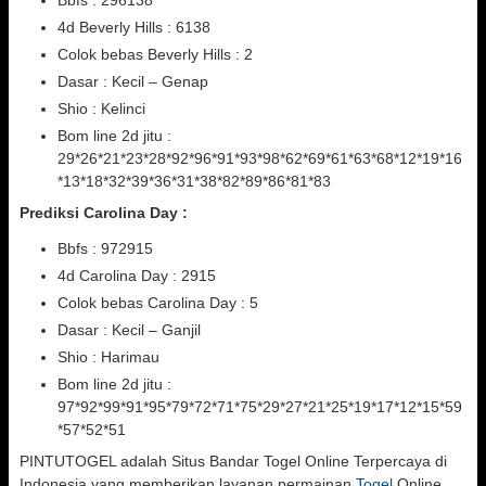
Bbfs : 296138
4d Beverly Hills : 6138
Colok bebas Beverly Hills : 2
Dasar : Kecil – Genap
Shio : Kelinci
Bom line 2d jitu :
29*26*21*23*28*92*96*91*93*98*62*69*61*63*68*12*19*16
*13*18*32*39*36*31*38*82*89*86*81*83
Prediksi Carolina Day :
Bbfs : 972915
4d Carolina Day : 2915
Colok bebas Carolina Day : 5
Dasar : Kecil – Ganjil
Shio : Harimau
Bom line 2d jitu :
97*92*99*91*95*79*72*71*75*29*27*21*25*19*17*12*15*59
*57*52*51
PINTUTOGEL adalah Situs Bandar Togel Online Terpercaya di
Indonesia yang memberikan layanan permainan
Togel
Online,