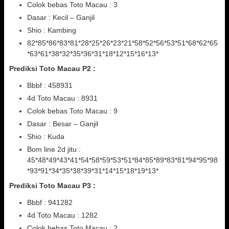
Colok bebas Toto Macau : 3
Dasar : Kecil – Ganjil
Shio : Kambing
82*85*86*83*81*28*25*26*23*21*58*52*56*53*51*68*62*65
*63*61*38*32*35*36*31*18*12*15*16*13*
Prediksi Toto Macau P2 :
Bbbf : 458931
4d Toto Macau : 8931
Colok bebas Toto Macau : 9
Dasar : Besar – Ganjil
Shio : Kuda
Bom line 2d jitu :
45*48*49*43*41*54*58*59*53*51*84*85*89*83*81*94*95*98
*93*91*34*35*38*39*31*14*15*18*19*13*
Prediksi Toto Macau P3 :
Bbbf : 941282
4d Toto Macau : 1282
Colok bebas Toto Macau : 2