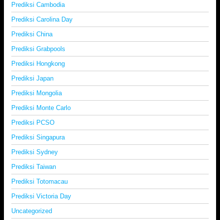
Prediksi Cambodia
Prediksi Carolina Day
Prediksi China
Prediksi Grabpools
Prediksi Hongkong
Prediksi Japan
Prediksi Mongolia
Prediksi Monte Carlo
Prediksi PCSO
Prediksi Singapura
Prediksi Sydney
Prediksi Taiwan
Prediksi Totomacau
Prediksi Victoria Day
Uncategorized