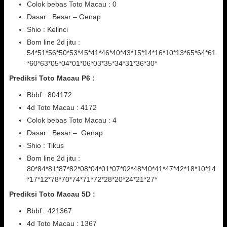
Colok bebas Toto Macau : 0
Dasar : Besar – Genap
Shio : Kelinci
Bom line 2d jitu :
54*51*56*50*53*45*41*46*40*43*15*14*16*10*13*65*64*61
*60*63*05*04*01*06*03*35*34*31*36*30*
Prediksi Toto Macau P6 :
Bbbf : 804172
4d Toto Macau : 4172
Colok bebas Toto Macau : 4
Dasar : Besar – Genap
Shio : Tikus
Bom line 2d jitu :
80*84*81*87*82*08*04*01*07*02*48*40*41*47*42*18*10*14
*17*12*78*70*74*71*72*28*20*24*21*27*
Prediksi Toto Macau 5D :
Bbbf : 421367
4d Toto Macau : 1367