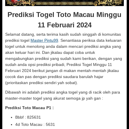
Prediksi Togel Toto Macau Minggu
11 Februari 2024
Selamat datang, serta terima kasih sudah singgah di komunitas
prediksi togel
Master Pintu99
. Senantiasa periksa data keluaran
togel untuk menolong anda dalam mencari prediksi angka yang
akan keluar hari ini. Dan jikalau dapat coba untuk
mengabungkan prediksi yang sudah kami berikan, dengan yang
sudah anda opsi prediksi pribadi, Prediksi Togel Minggu 11
Februari 2024 berikut jangan di makan mentah-mentah jikalau
cocok dan pas dengan prediksi saudara barulah hajar
(prioritaskan prediksi sendiri yah sobat).
Dibawah ini adalah prediksi angka togel yang di racik oleh para
master-master togel yang akurat semoga jp yah gan :
Prediksi Toto Macau P1 :
Bbbf : 825631
4d Toto Macau : 5631