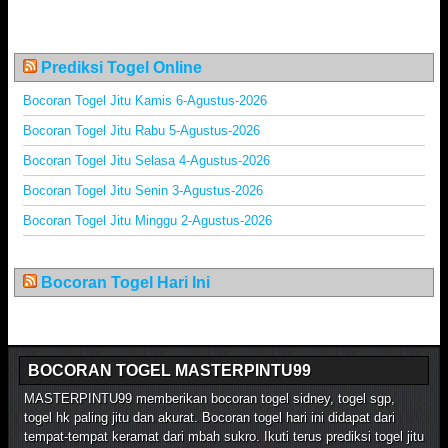
Prediksi Togel Online
Bocoran Togel Jitu Kamis 6-Agustus-2026
Bocoran Togel Jitu Rabu 5-Agustus-2026
Bocoran Togel Jitu Selasa 4-Agustus-2026
Bocoran Togel Jitu Senin 3-Agustus-2026
Bocoran Togel Jitu Minggu 2-Agustus-2026
Bocoran Togel Hari Ini
BOCORAN TOGEL MASTERPINTU99
MASTERPINTU99 memberikan bocoran togel sidney, togel sgp,
togel hk paling jitu dan akurat. Bocoran togel hari ini didapat dari
tempat-tempat keramat dari mbah sukro. Ikuti terus prediksi togel jitu