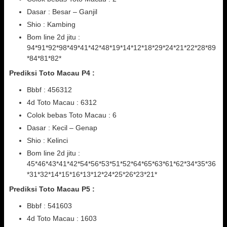
Dasar : Besar – Ganjil
Shio : Kambing
Bom line 2d jitu :
94*91*92*98*49*41*42*48*19*14*12*18*29*24*21*22*28*89
*84*81*82*
Prediksi Toto Macau P4 :
Bbbf : 456312
4d Toto Macau : 6312
Colok bebas Toto Macau : 6
Dasar : Kecil – Genap
Shio : Kelinci
Bom line 2d jitu :
45*46*43*41*42*54*56*53*51*52*64*65*63*61*62*34*35*36
*31*32*14*15*16*13*12*24*25*26*23*21*
Prediksi Toto Macau P5 :
Bbbf : 541603
4d Toto Macau : 1603