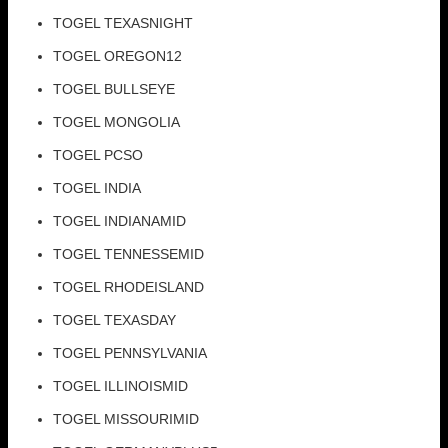
TOGEL TEXASNIGHT
TOGEL OREGON12
TOGEL BULLSEYE
TOGEL MONGOLIA
TOGEL PCSO
TOGEL INDIA
TOGEL INDIANAMID
TOGEL TENNESSEMID
TOGEL RHODEISLAND
TOGEL TEXASDAY
TOGEL PENNSYLVANIA
TOGEL ILLINOISMID
TOGEL MISSOURIMID