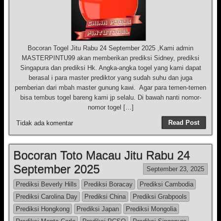
Bocoran Togel Jitu Rabu 24 September 2025 ,Kami admin
MASTERPINTU99 akan memberikan prediksi Sidney, prediksi
Singapura dan prediksi Hk. Angka-angka togel yang kami dapat
berasal i para master prediktor yang sudah suhu dan juga
pemberian dari mbah master gunung kawi. Agar para temen-temen
bisa tembus togel bareng kami jp selalu. Di bawah nanti nomor-
nomor togel […]
Read Post
Tidak ada komentar
Bocoran Toto Macau Jitu Rabu 24
September 2025
September 23, 2025
Prediksi Beverly Hills
Prediksi Boracay
Prediksi Cambodia
Prediksi Carolina Day
Prediksi China
Prediksi Grabpools
Prediksi Hongkong
Prediksi Japan
Prediksi Mongolia