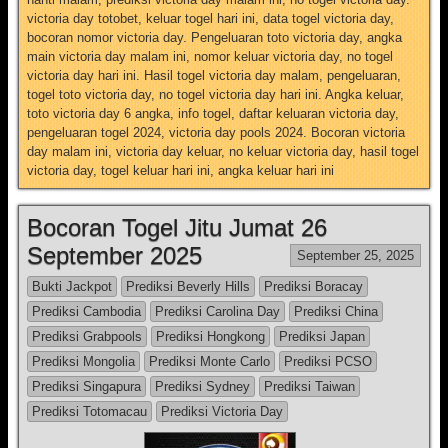
victoria day totobet, keluar togel hari ini, data togel victoria day,
bocoran nomor victoria day. Pengeluaran toto victoria day, angka
main victoria day malam ini, nomor keluar victoria day, no togel
victoria day hari ini. Hasil togel victoria day malam, pengeluaran,
togel toto victoria day, no togel victoria day hari ini. Angka keluar,
toto victoria day 6 angka, info togel, daftar keluaran victoria day,
pengeluaran togel 2024, victoria day pools 2024. Bocoran victoria
day malam ini, victoria day keluar, no keluar victoria day, hasil togel
victoria day, togel keluar hari ini, angka keluar hari ini
Bocoran Togel Jitu Jumat 26
September 2025
September 25, 2025
Bukti Jackpot
Prediksi Beverly Hills
Prediksi Boracay
Prediksi Cambodia
Prediksi Carolina Day
Prediksi China
Prediksi Grabpools
Prediksi Hongkong
Prediksi Japan
Prediksi Mongolia
Prediksi Monte Carlo
Prediksi PCSO
Prediksi Singapura
Prediksi Sydney
Prediksi Taiwan
Prediksi Totomacau
Prediksi Victoria Day