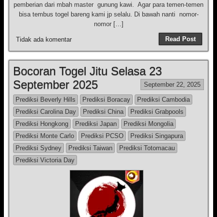
pemberian dari mbah master gunung kawi. Agar para temen-temen
bisa tembus togel bareng kami jp selalu. Di bawah nanti nomor-
nomor […]
Read Post
Tidak ada komentar
Bocoran Togel Jitu Selasa 23
September 2025
September 22, 2025
Prediksi Beverly Hills
Prediksi Boracay
Prediksi Cambodia
Prediksi Carolina Day
Prediksi China
Prediksi Grabpools
Prediksi Hongkong
Prediksi Japan
Prediksi Mongolia
Prediksi Monte Carlo
Prediksi PCSO
Prediksi Singapura
Prediksi Sydney
Prediksi Taiwan
Prediksi Totomacau
Prediksi Victoria Day