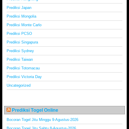
Prediksi Japan
Prediksi Mongolia
Prediksi Monte Carlo
Prediksi PCSO
Prediksi Singapura
Prediksi Sydney
Prediksi Taiwan
Prediksi Totomacau
Prediksi Victoria Day
Uncategorized
Prediksi Togel Online
Bocoran Togel Jitu Minggu 9-Agustus-2026
Bocoran Togel Jitu Sabtu 8-Agustus-2026