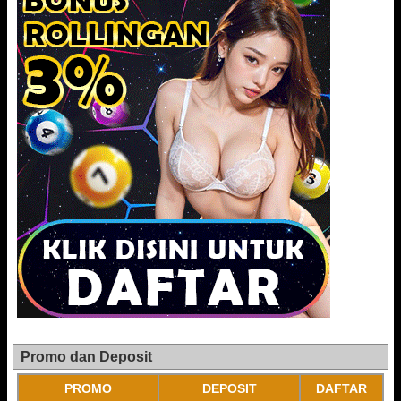
Promo dan Deposit
PROMO
DEPOSIT
DAFTAR