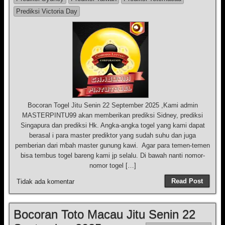
Prediksi Victoria Day
Bocoran Togel Jitu Senin 22 September 2025 ,Kami admin
MASTERPINTU99 akan memberikan prediksi Sidney, prediksi
Singapura dan prediksi Hk. Angka-angka togel yang kami dapat
berasal i para master prediktor yang sudah suhu dan juga
pemberian dari mbah master gunung kawi. Agar para temen-temen
bisa tembus togel bareng kami jp selalu. Di bawah nanti nomor-
nomor togel […]
Read Post
Tidak ada komentar
Bocoran Toto Macau Jitu Senin 22