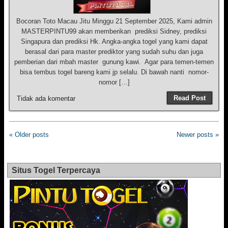
Bocoran Toto Macau Jitu Minggu 21 September 2025, Kami admin
MASTERPINTU99 akan memberikan prediksi Sidney, prediksi
Singapura dan prediksi Hk. Angka-angka togel yang kami dapat
berasal dari para master prediktor yang sudah suhu dan juga
pemberian dari mbah master gunung kawi. Agar para temen-temen
bisa tembus togel bareng kami jp selalu. Di bawah nanti nomor-
nomor […]
Read Post
Tidak ada komentar
« Older posts
Newer posts »
Situs Togel Terpercaya