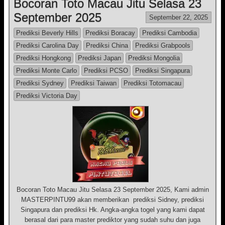
Bocoran Toto Macau Jitu Selasa 23
September 2025
September 22, 2025
Prediksi Beverly Hills
Prediksi Boracay
Prediksi Cambodia
Prediksi Carolina Day
Prediksi China
Prediksi Grabpools
Prediksi Hongkong
Prediksi Japan
Prediksi Mongolia
Prediksi Monte Carlo
Prediksi PCSO
Prediksi Singapura
Prediksi Sydney
Prediksi Taiwan
Prediksi Totomacau
Prediksi Victoria Day
Bocoran Toto Macau Jitu Selasa 23 September 2025, Kami admin
MASTERPINTU99 akan memberikan prediksi Sidney, prediksi
Singapura dan prediksi Hk. Angka-angka togel yang kami dapat
berasal dari para master prediktor yang sudah suhu dan juga