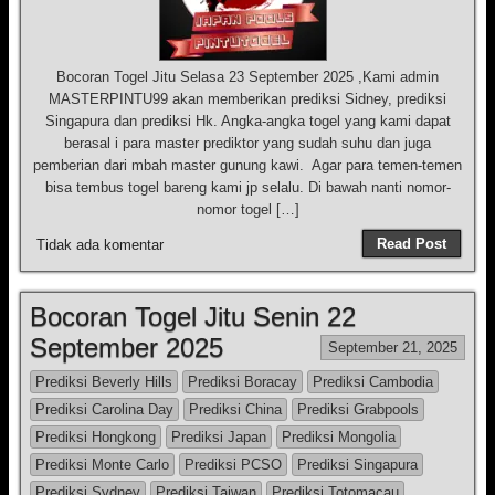
Bocoran Togel Jitu Selasa 23 September 2025 ,Kami admin
MASTERPINTU99 akan memberikan prediksi Sidney, prediksi
Singapura dan prediksi Hk. Angka-angka togel yang kami dapat
berasal i para master prediktor yang sudah suhu dan juga
pemberian dari mbah master gunung kawi. Agar para temen-temen
bisa tembus togel bareng kami jp selalu. Di bawah nanti nomor-
nomor togel […]
Read Post
Tidak ada komentar
Bocoran Togel Jitu Senin 22
September 2025
September 21, 2025
Prediksi Beverly Hills
Prediksi Boracay
Prediksi Cambodia
Prediksi Carolina Day
Prediksi China
Prediksi Grabpools
Prediksi Hongkong
Prediksi Japan
Prediksi Mongolia
Prediksi Monte Carlo
Prediksi PCSO
Prediksi Singapura
Prediksi Sydney
Prediksi Taiwan
Prediksi Totomacau